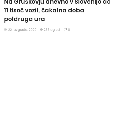
Na Gruškovju dnevno v Slovenijo do
11 tisoč vozil, čakalna doba
poldruga ura
22. avgusta, 2020
238 ogledi
0