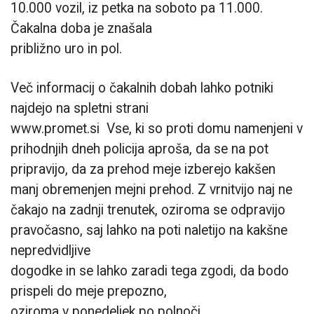
10.000 vozil, iz petka na soboto pa 11.000.
Čakalna doba je znašala
približno uro in pol.
Več informacij o čakalnih dobah lahko potniki
najdejo na spletni strani
www.promet.si Vse, ki so proti domu namenjeni v
prihodnjih dneh policija aproša,
da se na pot
pripravijo, da za prehod meje izberejo kakšen
manj obremenjen
mejni prehod. Z vrnitvijo naj ne
čakajo na zadnji trenutek, oziroma se
odpravijo
pravočasno, saj lahko na poti naletijo na kakšne
nepredvidljive
dogodke in se lahko zaradi tega zgodi, da bodo
prispeli do meje prepozno,
oziroma v ponedeljek po polnoči.