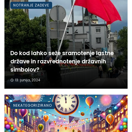
NOTRANJE ZADEVE
Do kod lahko seže sramotenje lastne
države in razvrednotenje državnih
simbolov?
13. junija, 2024
NEKATEGORIZIRANO