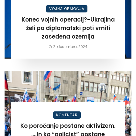
VOJNA OBMOČJA
Konec vojnih operacij?-Ukrajina
želi po diplomatski poti vrniti
zasedena ozemlja
2. decembra, 2024
KOMENTAR
Ko poročanje postane aktivizem.
….in ko “policist” postane