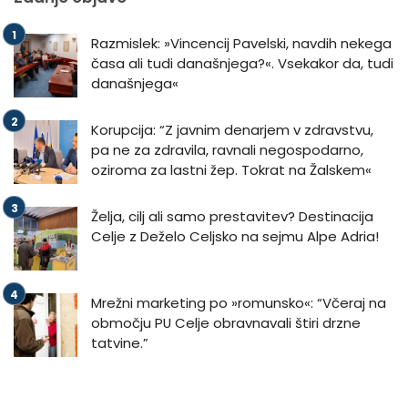
Razmislek: »Vincencij Pavelski, navdih nekega
časa ali tudi današnjega?«. Vsekakor da, tudi
današnjega«
Korupcija: “Z javnim denarjem v zdravstvu,
pa ne za zdravila, ravnali negospodarno,
oziroma za lastni žep. Tokrat na Žalskem«
Želja, cilj ali samo prestavitev? Destinacija
Celje z Deželo Celjsko na sejmu Alpe Adria!
Mrežni marketing po »romunsko«: “Včeraj na
območju PU Celje obravnavali štiri drzne
tatvine.”