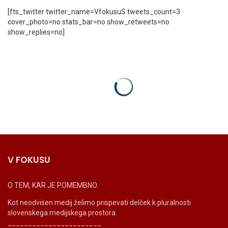
[fts_twitter twitter_name=VfokusuS tweets_count=3
cover_photo=no stats_bar=no show_retweets=no
show_replies=no]
V FOKUSU
O TEM, KAR JE POMEMBNO.
Kot neodvisen medij želimo prispevati delček k pluralnosti
slovenskega medijskega prostora.
_______________________