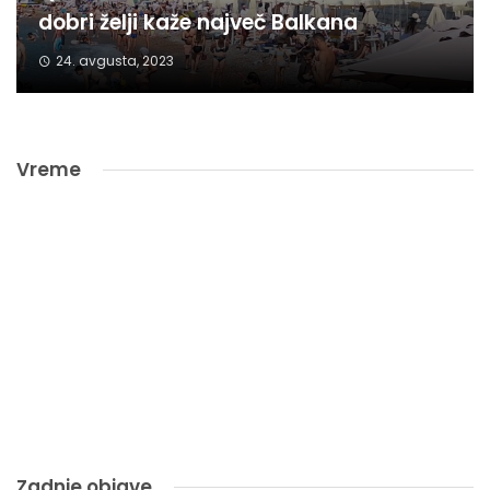
dobri želji kaže največ Balkana
24. avgusta, 2023
Vreme
Zadnje objave