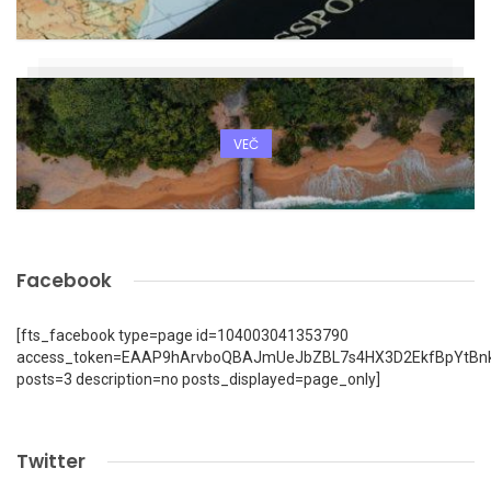
VEČ
Facebook
[fts_facebook type=page id=104003041353790
access_token=EAAP9hArvboQBAJmUeJbZBL7s4HX3D2EkfBpYtBn
posts=3 description=no posts_displayed=page_only]
Twitter