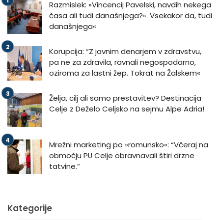
Razmislek: »Vincencij Pavelski, navdih nekega
časa ali tudi današnjega?«. Vsekakor da, tudi
današnjega«
Korupcija: “Z javnim denarjem v zdravstvu,
pa ne za zdravila, ravnali negospodarno,
oziroma za lastni žep. Tokrat na Žalskem«
Želja, cilj ali samo prestavitev? Destinacija
Celje z Deželo Celjsko na sejmu Alpe Adria!
Mrežni marketing po »romunsko«: “Včeraj na
območju PU Celje obravnavali štiri drzne
tatvine.”
Kategorije