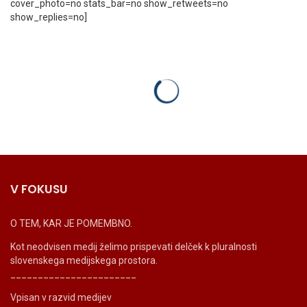
cover_photo=no stats_bar=no show_retweets=no
show_replies=no]
V FOKUSU
O TEM, KAR JE POMEMBNO.
Kot neodvisen medij želimo prispevati delček k pluralnosti
slovenskega medijskega prostora.
_______________________
Vpisan v razvid medijev