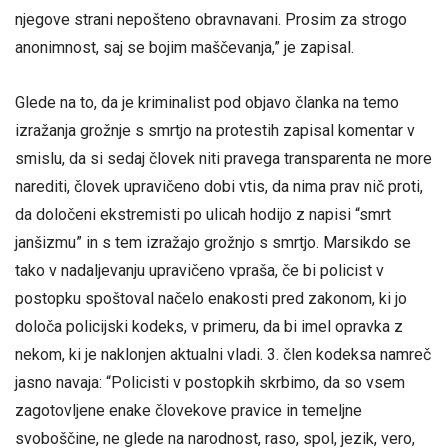
njegove strani nepošteno obravnavani. Prosim za strogo
anonimnost, saj se bojim maščevanja,” je zapisal.
Glede na to, da je kriminalist pod objavo članka na temo
izražanja grožnje s smrtjo na protestih zapisal komentar v
smislu, da si sedaj človek niti pravega transparenta ne more
narediti, človek upravičeno dobi vtis, da nima prav nič proti,
da določeni ekstremisti po ulicah hodijo z napisi “smrt
janšizmu” in s tem izražajo grožnjo s smrtjo. Marsikdo se
tako v nadaljevanju upravičeno vpraša, če bi policist v
postopku spoštoval načelo enakosti pred zakonom, ki jo
določa policijski kodeks, v primeru, da bi imel opravka z
nekom, ki je naklonjen aktualni vladi. 3. člen kodeksa namreč
jasno navaja: “Policisti v postopkih skrbimo, da so vsem
zagotovljene enake človekove pravice in temeljne
svoboščine, ne glede na narodnost, raso, spol, jezik, vero,