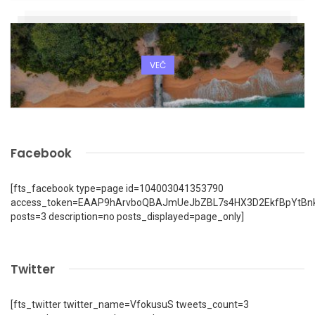
VEČ
Facebook
[fts_facebook type=page id=104003041353790
access_token=EAAP9hArvboQBAJmUeJbZBL7s4HX3D2EkfBpYtBn
posts=3 description=no posts_displayed=page_only]
Twitter
[fts_twitter twitter_name=VfokusuS tweets_count=3