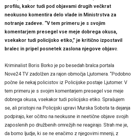
profilu, kakor tudi pod objavami drugih večkrat
neokusno komentira delo vlade in Ministrstva za
notranje zadeve. “V tem primeru je s svojim
komentarjem presegel vse meje dobrega okusa,
vsekakor tudi policijsko etiko,” je kritično izpostavil
bralec in pripel posnetek zaslona njegove objav
e.
Kriminalist Boris Borko je po besedah bralca portala
Nove24 TV zadolžen za rajon območja Ljutomera. “Podobno
počne še nekaj policistov iz Policijske postaje Ljutomer. V
tem primeru je s svojim komentarjem presegel vse meje
dobrega okusa, vsekakor tudi policijsko etiko. Sprašujem
se, ali pristojni na Policijski upravi Murska Sobota ta dejanja
podpirajo, ker očitno na neokusne in neetične objave svojih
zaposlenih po družbenih omrežjih ne reagirajo. Strah me je,
da bomo ljudje, ki se ne enačimo z njegovimi mnenji, z