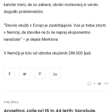
kancler meni, da so zabave, obiski restavracij in verski
dogodki problematični.
“Število okužb v Evropi je zaskrbljujoče. Vse je treba storiti
v Nemčiji, da številke ne bi še naprej eksponentno
naraščale” – je dejala Merklova.
V Nemčiji je bilo od izbruha okuženih 286.000 ljudi.
0
155
PREJŠNJI
Angelina Jolie pri 16 in 44 letih: Sprašuje,