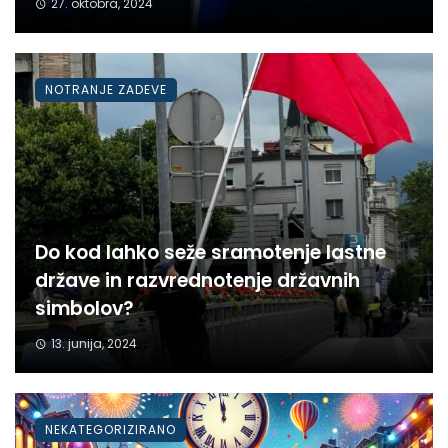
27. oktobra, 2024
NOTRANJE ZADEVE
Do kod lahko seže sramotenje lastne
države in razvrednotenje državnih
simbolov?
13. junija, 2024
NEKATEGORIZIRANO