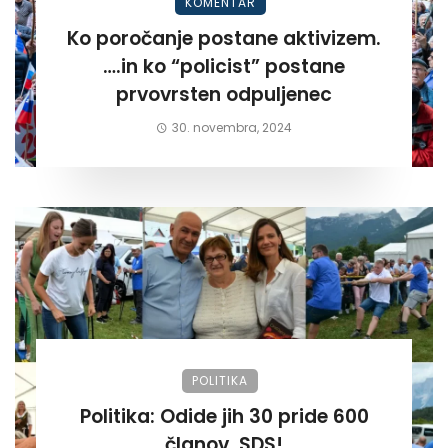
KOMENTAR
Ko poročanje postane aktivizem.
….in ko “policist” postane
prvovrsten odpuljenec
30. novembra, 2024
POLITIKA
Politika: Odide jih 30 pride 600
članov. SDS!