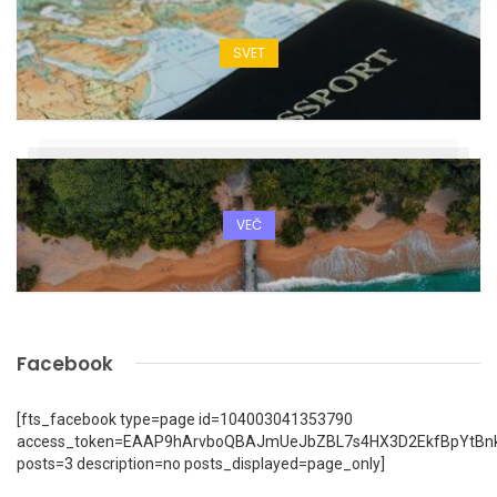
SVET
VEČ
Facebook
[fts_facebook type=page id=104003041353790
access_token=EAAP9hArvboQBAJmUeJbZBL7s4HX3D2EkfBpYtBn
posts=3 description=no posts_displayed=page_only]