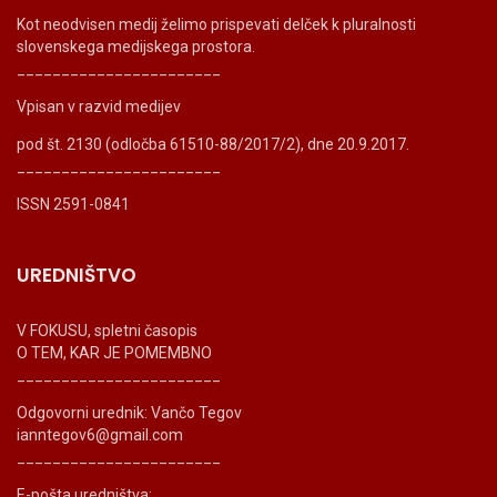
Kot neodvisen medij želimo prispevati delček k pluralnosti
slovenskega medijskega prostora.
_______________________
Vpisan v razvid medijev
pod št. 2130 (odločba 61510-88/2017/2), dne 20.9.2017.
_______________________
ISSN 2591-0841
UREDNIŠTVO
V FOKUSU, spletni časopis
O TEM, KAR JE POMEMBNO
_______________________
Odgovorni urednik: Vančo Tegov
ianntegov6@gmail.com
_______________________
E-pošta uredništva: