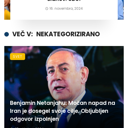
16. novembra, 2024
VEČ V:
NEKATEGORIZIRANO
SVET
Benjamin Netanjahu: Močan napad na
Iran je dosegel svoje cilje. Obljubljen
odgovor izpolnjen