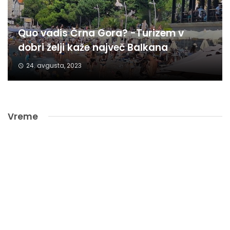
Quo vadis Črna Gora? -Turizem v
dobri želji kaže največ Balkana
24. avgusta, 2023
Vreme