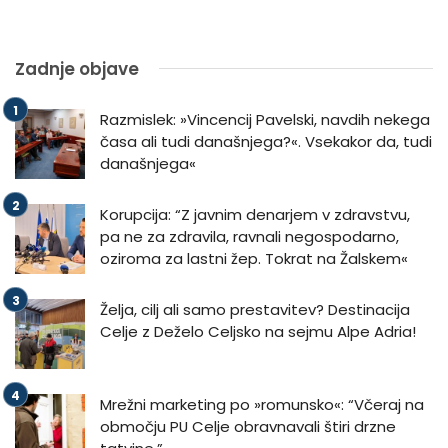
Zadnje objave
Razmislek: »Vincencij Pavelski, navdih nekega
časa ali tudi današnjega?«. Vsekakor da, tudi
današnjega«
Korupcija: “Z javnim denarjem v zdravstvu,
pa ne za zdravila, ravnali negospodarno,
oziroma za lastni žep. Tokrat na Žalskem«
Želja, cilj ali samo prestavitev? Destinacija
Celje z Deželo Celjsko na sejmu Alpe Adria!
Mrežni marketing po »romunsko«: “Včeraj na
območju PU Celje obravnavali štiri drzne