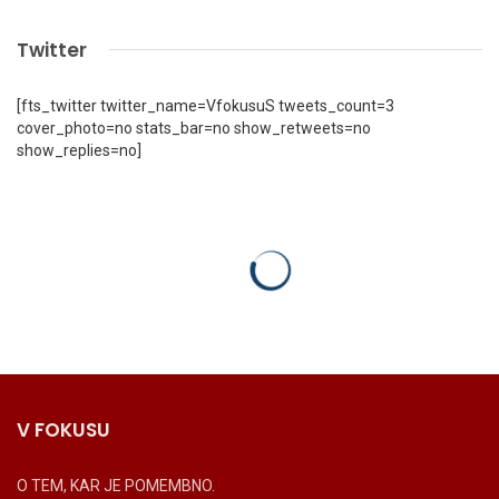
Twitter
[fts_twitter twitter_name=VfokusuS tweets_count=3
cover_photo=no stats_bar=no show_retweets=no
show_replies=no]
V FOKUSU
O TEM, KAR JE POMEMBNO.