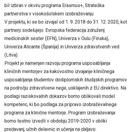
bil izbran v okviru programa Erasmus+, Strateška
partnerstva v visokošolskem izobraževanju.
V projektu, ki se bo izvajal od 1. 9. 2018 do 31. 12. 2020, kot
partnerji sodelujejo: Evropska federacija združenj
medicinskih sester (EFN), Univerza v Oulu (Finska),
Univerza Alicante (Španija) in Univerza zdravstvenih ved
(Litva).
Projekt je namenjen razvoju programa usposabljanja
kliničnih mentorjev za kakovostno izvajanje kliničnega
usposabljanja študentov dodiplomskih študijskih programov
na področju zdravstvene nege, usklajenih z EU direktivo. Na
podlagi raziskovalnih dokazov bomo oblikovali model
kompetenc, ki bo podlaga za pripravo izobraževalnega
programa za klinične mentorje. Program izobraževanja
bomo testno izvedli v obdobju 2019-2020 v obliki
predavanj, učnih delavnic in učenja na daljavo.