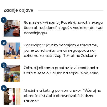
Zadnje objave
Razmislek: »Vincencij Pavelski, navdih nekega
časa ali tudi današnjega?«. Vsekakor da, tudi
današnjega«
Korupcija: “Z javnim denarjem v zdravstvu,
pa ne za zdravila, ravnali negospodarno,
oziroma za lastni žep. Tokrat na Žalskem«
Želja, cilj ali samo prestavitev? Destinacija
Celje z Deželo Celjsko na sejmu Alpe Adria!
Mrežni marketing po »romunsko«: “Včeraj na
območju PU Celje obravnavali štiri drzne
tatvine.”