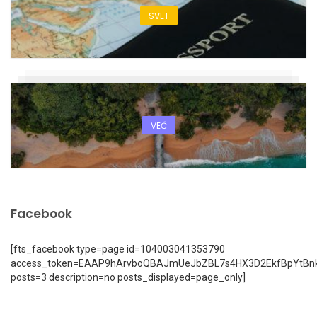
SVET
VEČ
Facebook
[fts_facebook type=page id=104003041353790
access_token=EAAP9hArvboQBAJmUeJbZBL7s4HX3D2EkfBpYtBn
posts=3 description=no posts_displayed=page_only]