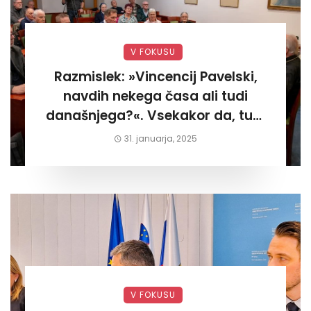
V FOKUSU
Razmislek: »Vincencij Pavelski,
navdih nekega časa ali tudi
današnjega?«. Vsekakor da, tudi
današnjega«
31. januarja, 2025
V FOKUSU