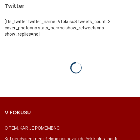
Twitter
[fts_twitter twitter_name=VfokusuS tweets_count=3
cover_photo=no stats_bar=no show_retweets=no
show_replies=no]
V FOKUSU
O TEM, KAR JE POMEMBNO.
Kot neodvisen medij želimo prispevati delček k pluralnosti