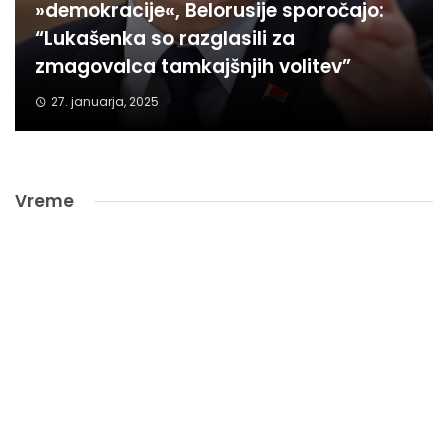
»demokracije«, Belorusije sporočajo:
“Lukašenka so razglasili za
zmagovalca tamkajšnjih volitev”
27. januarja, 2025
Vreme