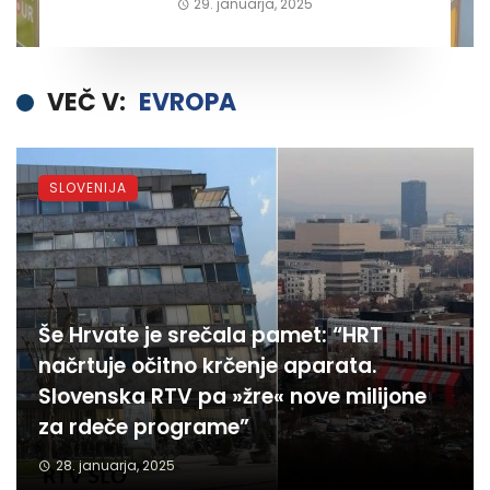
29. januarja, 2025
VEČ V:
EVROPA
SLOVENIJA
Še Hrvate je srečala pamet: “HRT
načrtuje očitno krčenje aparata.
Slovenska RTV pa »žre« nove milijone
za rdeče programe”
28. januarja, 2025