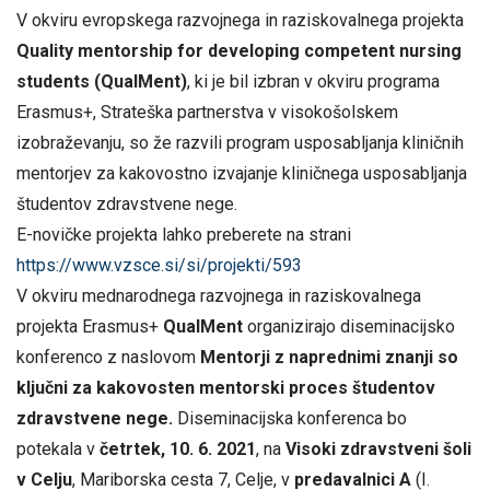
V okviru evropskega razvojnega in raziskovalnega projekta
Quality mentorship for developing competent nursing
students (QualMent)
, ki je bil izbran v okviru programa
Erasmus+, Strateška partnerstva v visokošolskem
izobraževanju, so že razvili program usposabljanja kliničnih
mentorjev za kakovostno izvajanje kliničnega usposabljanja
študentov zdravstvene nege.
E-novičke projekta lahko preberete na strani
https://www.vzsce.si/si/projekti/593
V okviru mednarodnega razvojnega in raziskovalnega
projekta Erasmus+
QualMent
organizirajo diseminacijsko
konferenco z naslovom
Mentorji z naprednimi znanji so
ključni za kakovosten mentorski proces študentov
zdravstvene nege.
Diseminacijska konferenca bo
potekala v
četrtek, 10. 6. 2021
, na
Visoki zdravstveni šoli
v Celju
, Mariborska cesta 7, Celje, v
predavalnici A
(I.