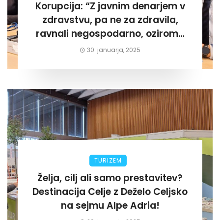
Korupcija: “Z javnim denarjem v
zdravstvu, pa ne za zdravila,
ravnali negospodarno, oziroma
za lastni žep. Tokrat na Žalskem«
30. januarja, 2025
TURIZEM
Želja, cilj ali samo prestavitev?
Destinacija Celje z Deželo Celjsko
na sejmu Alpe Adria!