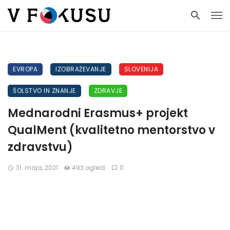
EVROPA
IZOBRAŽEVANJE
SLOVENIJA
ŠOLSTVO IN ZNANJE
ZDRAVJE
Mednarodni Erasmus+ projekt
QualMent (kvalitetno mentorstvo v
zdravstvu)
31. maja, 2021
493 ogledi
0