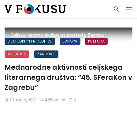
Celjsko literarno društvo se prestavi v Zagrebu
DOGODKI IN PRIREDITVE
EVROPA
KULTURA
V FOKUSU
ZANIMIVO
Mednarodne aktivnosti celjskega
literarnega društva: “45. SFeraKon v
Zagrebu”
20. maja, 2023
465 ogledi
0