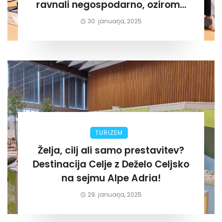
ravnali negospodarno, oziroma
za lastni žep. Tokrat na Žalskem«
30. januarja, 2025
TURIZEM
Želja, cilj ali samo prestavitev?
Destinacija Celje z Deželo Celjsko
na sejmu Alpe Adria!
29. januarja, 2025