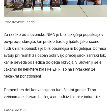
Predstavitev Besan
Za razliko od slovenske NMN je bila tukajšnja populacija v
povprečju starejša, kar priča o tradiciji ljubiteljske scene.
Tudi knjižna ponudba je bila obširnejša in bogatejša. Domači
avtorji pri resnih založbah pokrivajo precej širok žanrski lok,
kar je seveda posledica dolgega razvoja. V Sloveniji šele
čakamo na nekatere klasike ZF, ki so na Hrvaškem že
nekajkrat ponatisnjeni.
Pomemben del konvencije so tudi častni gostje. Ti so
večinoma iz literarnih sfer, a so tudi iz filmske industrije.
Letos so bili: