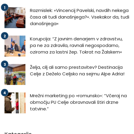
Razmislek: »Vincencij Pavelski, navdih nekega
časa ali tudi današnjega?«. Vsekakor da, tudi
današnjega«
Korupcija: “Z javnim denarjem v zdravstvu,
pa ne za zdravila, ravnali negospodarno,
oziroma za lastni žep. Tokrat na Žalskem«
Želja, cilj ali samo prestavitev? Destinacija
Celje z Deželo Celjsko na sejmu Alpe Adria!
Mrežni marketing po »romunsko«: “Včeraj na
območju PU Celje obravnavali štiri drzne
tatvine.”