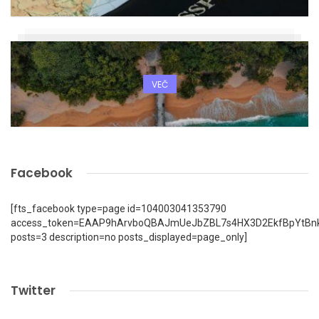
VEČ
Facebook
[fts_facebook type=page id=104003041353790
access_token=EAAP9hArvboQBAJmUeJbZBL7s4HX3D2EkfBpYtBn
posts=3 description=no posts_displayed=page_only]
Twitter