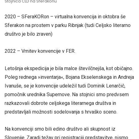
Stojnica CLD na Sferakonu
2020 – SFeraKORon – virtualna konvencija in oktobra še
Sferakon na prostem v parku Ribnjak (tudi Celjsko literarno
društvo je bilo zraven)
2022 – Vrnitev konvencije v FER.
Letošnja ekspedicija je bila malce številčnejša, kot običajno.
Poleg rednega »inventarja«, Bojana Ekselenskega in Andreja
Ivanuše, se je konvencije udeležil tudi Dominik Lenarčič,
pomočnik urednika Supernove. Na stojnici smo predvsem
razkazovali dobrote celjskega literarnega društva in
predstavljali možnosti sodelovanja s hrvaško sceno.
Na konvenciji smo bili edino društvo ali skupnost iz
Slovenije. Zaradi težav pri registraciji predstavitve, nismo