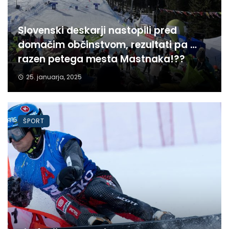
Slovenski deskarji nastopili pred
domačim občinstvom, rezultati pa …
razen petega mesta Mastnaka!??
25. januarja, 2025
ŠPORT