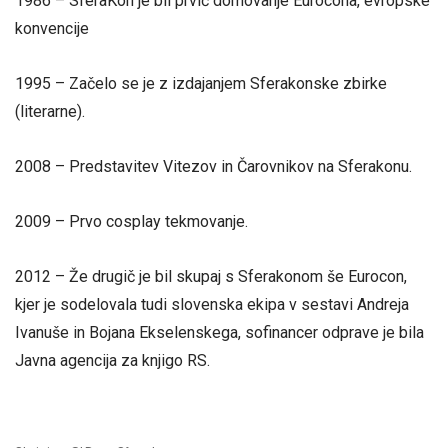
1986 – SferaKon je bil prvič domovanje Eurocona, evropske
konvencije
1995 – Začelo se je z izdajanjem Sferakonske zbirke
(literarne).
2008 – Predstavitev Vitezov in Čarovnikov na Sferakonu.
2009 – Prvo cosplay tekmovanje.
2012 – Že drugič je bil skupaj s Sferakonom še Eurocon,
kjer je sodelovala tudi slovenska ekipa v sestavi Andreja
Ivanuše in Bojana Ekselenskega, sofinancer odprave je bila
Javna agencija za knjigo RS.