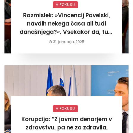
V FOKUSU
Razmislek: »Vincencij Pavelski,
navdih nekega časa ali tudi
današnjega?«. Vsekakor da, tudi
današnjega«
31. januarja, 2025
V FOKUSU
Korupcija: “Z javnim denarjem v
zdravstvu, pa ne za zdravila,