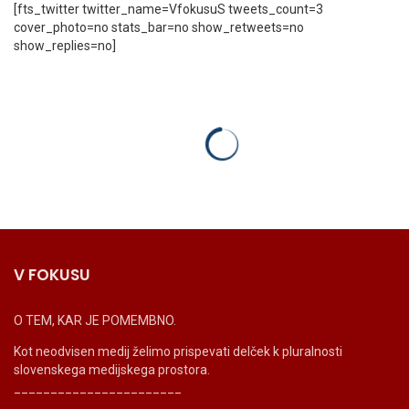
[fts_twitter twitter_name=VfokusuS tweets_count=3
cover_photo=no stats_bar=no show_retweets=no
show_replies=no]
V FOKUSU
O TEM, KAR JE POMEMBNO.
Kot neodvisen medij želimo prispevati delček k pluralnosti
slovenskega medijskega prostora.
_______________________