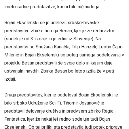
imeli uradne predstavitve, kar ni bilo nič hudega.
Bojan Ekselenski se je udeležil srbsko-hrvaške
predstavitve zbirke hororja Besan, kjer je že redni avtor
(sodeluje od 3. izdaje in je edini iz Slovenije). Na
predstavitvi so Snežana Kanački, Filip Hanzek, Leotin Čapo
Milenić in Bojan Ekselenski so poleg samega sodelovanja v
projektu Besan predstavili še svoje delo in kaj jim daje
ustvarjalni navdih. Zbirka Besan bo letos izšla že v peti
izdaji.
Druga predstavitev, kjer je sodeloval Bojan Ekselenski, je
bilo srbsko Udruženje Sci-Fi. Tihomir Jovanović je
predstavil delovanje društva in predvsem zbirko Regia
Fantastica, kjer že nekaj let redno sodeluje tudi Bojan
Ekselenski. Ob tej priliki sta predstavila tudi potek priprave