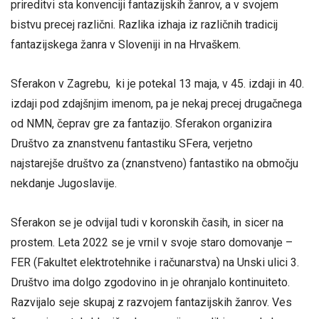
prireditvi sta konvenciji fantazijskih žanrov, a v svojem
bistvu precej različni. Razlika izhaja iz različnih tradicij
fantazijskega žanra v Sloveniji in na Hrvaškem.
Sferakon v Zagrebu, ki je potekal 13 maja, v 45. izdaji in 40.
izdaji pod zdajšnjim imenom, pa je nekaj precej drugačnega
od NMN, čeprav gre za fantazijo. Sferakon organizira
Društvo za znanstvenu fantastiku SFera, verjetno
najstarejše društvo za (znanstveno) fantastiko na območju
nekdanje Jugoslavije.
Sferakon se je odvijal tudi v koronskih časih, in sicer na
prostem. Leta 2022 se je vrnil v svoje staro domovanje –
FER (Fakultet elektrotehnike i računarstva) na Unski ulici 3.
Društvo ima dolgo zgodovino in je ohranjalo kontinuiteto.
Razvijalo seje skupaj z razvojem fantazijskih žanrov. Ves