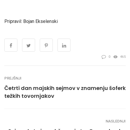
Pripravil: Bojan Ekselenski
0
465
PREJŠNJI
Četrti dan majskih sejmov v znamenju šoferk
težkih tovornjakov
NASLEDNJI