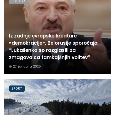
POLITIKA
Iz zadnje evropske kreature
»demokracije«, Belorusije sporočajo:
“Lukašenka so razglasili za
zmagovalca tamkajšnjih volitev”
27. januarja, 2025
ŠPORT