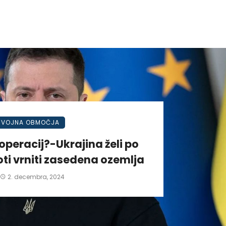
VOJNA OBMOČJA
operacij?-Ukrajina želi po
ti vrniti zasedena ozemlja
2. decembra, 2024