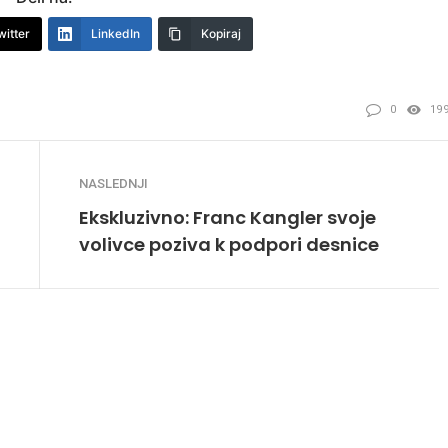
witter
LinkedIn
Kopiraj
0
19
NASLEDNJI
Ekskluzivno: Franc Kangler svoje
volivce poziva k podpori desnice