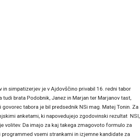
in simpatizerjev je v Ajdovščino privabil 16. redni tabor
 tudi brata Podobnik, Janez in Marjan ter Marjanov tast,
 govorec tabora je bil predsednik NSi mag. Matej Tonin. Za
jskimi anketami, ki napovedujejo zgodovinski rezultat NSI,
je volitev. Da imajo za kaj takega zmagovoto formulo za
lilni programmed vsemi strankami in izjemne kandidate za