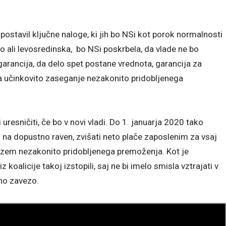
izpostavil ključne naloge, ki jih bo NSi kot porok normalnosti
esno ali levosredinska, bo NSi poskrbela, da vlade ne bo
garancija, da delo spet postane vrednota, garancija za
za učinkovito zaseganje nezakonito pridobljenega
 uresničiti, če bo v novi vladi. Do 1. januarja 2020 tako
na dopustno raven, zvišati neto plače zaposlenim za vsaj
vzem nezakonito pridobljenega premoženja. Kot je
z koalicije takoj izstopili, saj ne bi imelo smisla vztrajati v
lno zavezo.