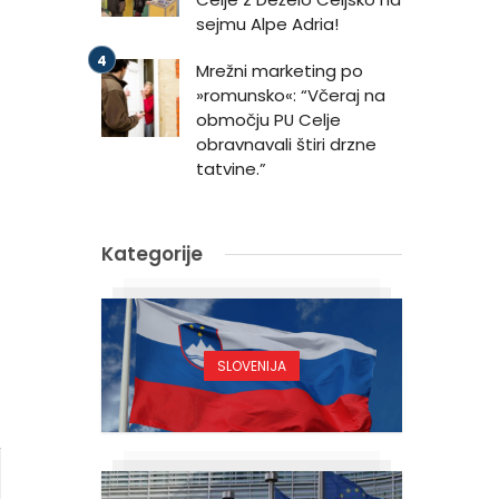
sejmu Alpe Adria!
Mrežni marketing po
»romunsko«: “Včeraj na
območju PU Celje
obravnavali štiri drzne
tatvine.”
Kategorije
SLOVENIJA