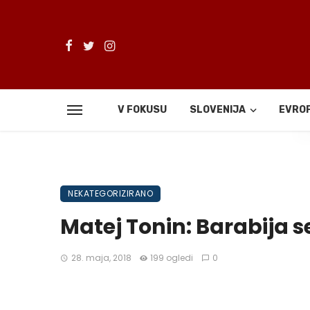
V FOKUSU
SLOVENIJA
EVRO
De
NEKATEGORIZIRANO
Matej Tonin: Barabija s
28. maja, 2018
199 ogledi
0