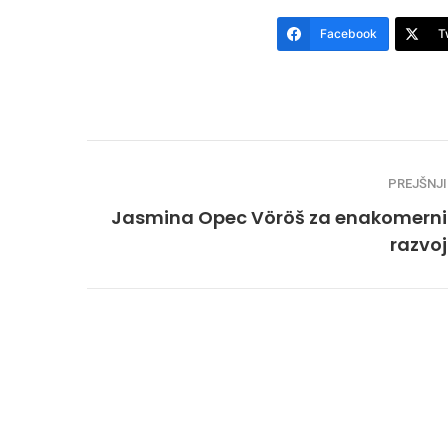
Facebook
T
PREJŠNJI
Jasmina Opec Vöröš za enakomerni
razvoj