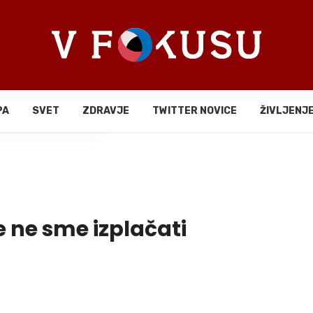
PA
SVET
ZDRAVJE
TWITTER NOVICE
ŽIVLJENJ
li
e ne sme izplačati