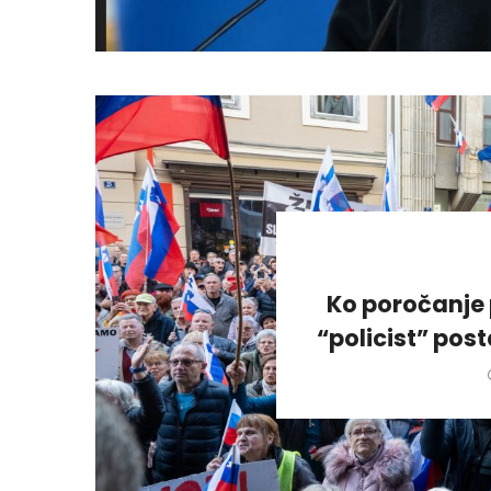
Ko poročanje 
“policist” pos