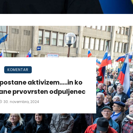
KOMENTAR
postane aktivizem.….in ko
tane prvovrsten odpuljenec
30. novembra, 2024