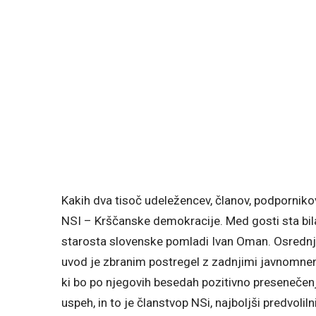
Kakih dva tisoč udeležencev, članov, podpornikov 
NSI – Krščanske demokracije. Med gosti sta bila
starosta slovenske pomladi Ivan Oman. Osrednji
uvod je zbranim postregel z zadnjimi javnomnen
ki bo po njegovih besedah pozitivno presenečen
uspeh, in to je članstvop NSi, najboljši predvo