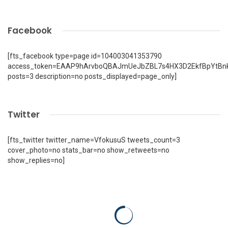
Facebook
[fts_facebook type=page id=104003041353790
access_token=EAAP9hArvboQBAJmUeJbZBL7s4HX3D2EkfBpYtBn
posts=3 description=no posts_displayed=page_only]
Twitter
[fts_twitter twitter_name=VfokusuS tweets_count=3
cover_photo=no stats_bar=no show_retweets=no
show_replies=no]