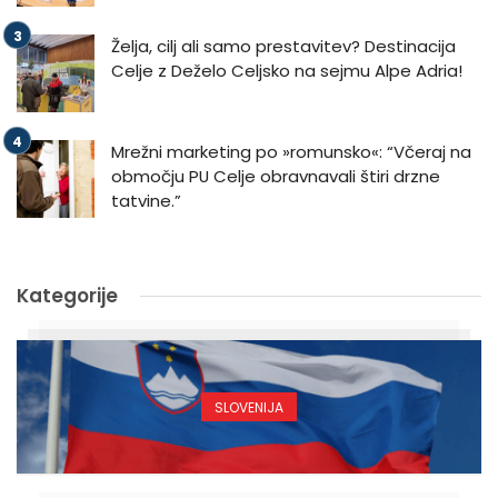
Želja, cilj ali samo prestavitev? Destinacija
Celje z Deželo Celjsko na sejmu Alpe Adria!
Mrežni marketing po »romunsko«: “Včeraj na
območju PU Celje obravnavali štiri drzne
tatvine.”
Kategorije
SLOVENIJA