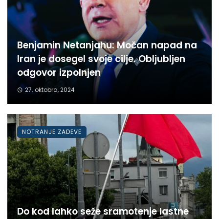
Benjamin Netanjahu: Močan napad na
Iran je dosegel svoje cilje. Obljubljen
odgovor izpolnjen
27. oktobra, 2024
NOTRANJE ZADEVE
Do kod lahko seže sramotenje lastne