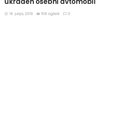
ukraden osebni avtomobil
19. julija, 2019
158 ogledi
0