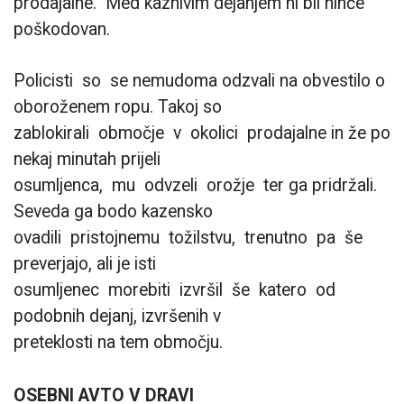
prodajalne. Med kaznivim dejanjem ni bil nihče
poškodovan.
Policisti so se nemudoma odzvali na obvestilo o
oboroženem ropu. Takoj so
zablokirali območje v okolici prodajalne in že po
nekaj minutah prijeli
osumljenca, mu odvzeli orožje ter ga pridržali.
Seveda ga bodo kazensko
ovadili pristojnemu tožilstvu, trenutno pa še
preverjajo, ali je isti
osumljenec morebiti izvršil še katero od
podobnih dejanj, izvršenih v
preteklosti na tem območju.
OSEBNI AVTO V DRAVI