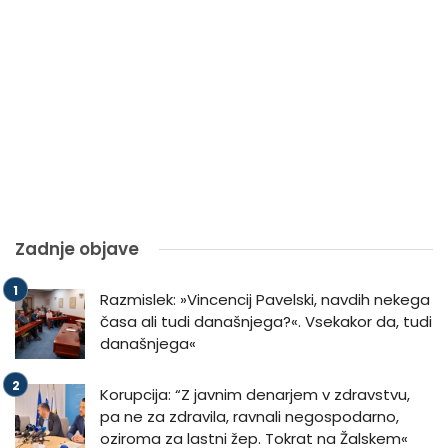
Zadnje objave
Razmislek: »Vincencij Pavelski, navdih nekega
časa ali tudi današnjega?«. Vsekakor da, tudi
današnjega«
Korupcija: “Z javnim denarjem v zdravstvu,
pa ne za zdravila, ravnali negospodarno,
oziroma za lastni žep. Tokrat na Žalskem«