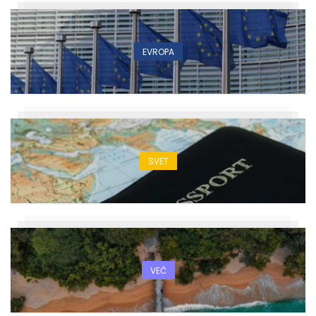
EVROPA
SVET
VEČ