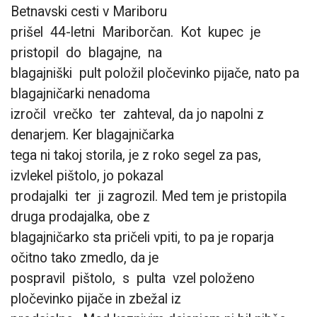
Betnavski cesti v Mariboru
prišel 44-letni Mariborčan. Kot kupec je
pristopil do blagajne, na
blagajniški pult položil pločevinko pijače, nato pa
blagajničarki nenadoma
izročil vrečko ter zahteval, da jo napolni z
denarjem. Ker blagajničarka
tega ni takoj storila, je z roko segel za pas,
izvlekel pištolo, jo pokazal
prodajalki ter ji zagrozil. Med tem je pristopila
druga prodajalka, obe z
blagajničarko sta pričeli vpiti, to pa je roparja
očitno tako zmedlo, da je
pospravil pištolo, s pulta vzel položeno
pločevinko pijače in zbežal iz