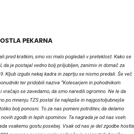
HOSTLA PEKARNA
vali pred kratkim, smo vsi malo pogledali v preteklost. Kako se
el, da je postajal vedno bolj priljubljen, zanimiv in domač za
9. Kljub izgubi nekaj kadra in zaprtju se nismo predali. Še več
onudniki ter pridobili naziva “Kolesarjem in pohodnikom
asi vračajo se zavedamo, da smo naredili ogromno. Ne le da
 smo po mnenju TZS postal še najlepše in najgostoljubnejše
oliko bolj ponosni. To za nas pomeni potrditev, da delamo
 novih zgodb in lepih spominov. Ta nagrada je od nas vseh.
ipada vsakemu gostu posebej. Vsak od nas je del zgodbe hostla