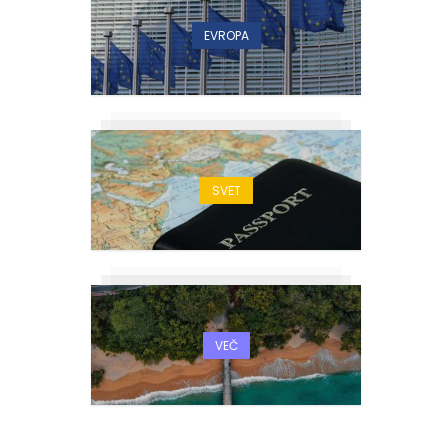
EVROPA
SVET
VEČ