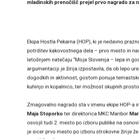
mladinskih prenočišč prejel prvo nagrado za n
Ekipa Hostla Pekarna (HOP), ki je nedavno prazn
potrditev kakovostnega dela – prvo mesto in na
letošnjem natečaju “Moja Slovenija – lepa in gost
argumentaciji je žirija izpostavila, da ob lepo u
dogodkih in aktivnost, gostom ponuja temastsk
kuhinjo in kopalnico, ter možnost skupnih prosto
Zmagovalno nagrado sta v imenu ekipe HOP-a in 
Maja Stoporko
ter direktorica MKC Maribor
Mar
osvojil tudi 2. mesto po izboru publike na osnov
je sicer prvo mesto po izboru strokovne žirije že 