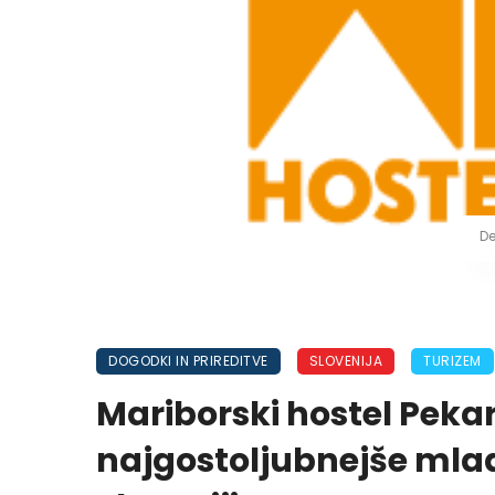
De
DOGODKI IN PRIREDITVE
SLOVENIJA
TURIZEM
Mariborski hostel Peka
najgostoljubnejše mla