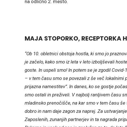
na odlično 2. mesto.
MAJA STOPORKO, RECEPTORKA 
“Ob 10. obletnici obstoja hostla, ki smo jo prazno
je začelo, kako smo iz leta v leto izboljševali host
goste. In uspeli smo! In potem se je zgodil Covid-1
– v tem času smo se povezali z še več lokalnimi p
prijazna namestitev”. In danes, ko se gostje poč
smo ostali in preživeli. V najbolj ranljivem času
mladinsko prenočišče, na kar smo v tem času še t
dobro in nam daje zagon za naprej. Za ustvarjanje
Zaposlenih, zunanjih partnerjev in ta nagrada pr