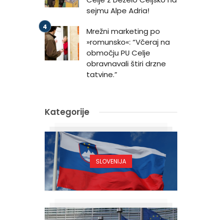
sejmu Alpe Adria!
Mrežni marketing po
»romunsko«: “Včeraj na
območju PU Celje
obravnavali štiri drzne
tatvine.”
Kategorije
SLOVENIJA