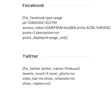
Facebook
[fts_facebook type=page
id=104003041353790
access_token=EAAP9hArvboQBAJmUeJbZBL7s4HX3D2
posts=3 description=no
posts_displayed=page_only]
Twitter
[fts_twitter twitter_name=VfokusuS
tweets_count=3 cover_photo=no
stats_bar=no show_retweets=no
show_replies=no]