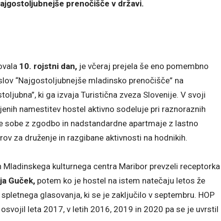
ajgostoljubnejše prenočišče v državi.
ovala
10. rojstni dan,
je včeraj prejela še eno pomembno
slov “Najgostoljubnejše mladinsko prenočišče” na
oljubna”, ki ga izvaja Turistična zveza Slovenije. V svoji
rejenih namestitev hostel aktivno sodeluje pri raznoraznih
e sobe z zgodbo in nadstandardne apartmaje z lastno
rov za druženje in razgibane aktivnosti na hodnikih.
Mladinskega kulturnega centra Maribor prevzeli receptorka
ja Guček,
potem ko je hostel na istem natečaju letos že
i spletnega glasovanja, ki se je zaključilo v septembru. HOP
osvojil leta 2017, v letih 2016, 2019 in 2020 pa se je uvrstil