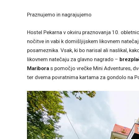
Praznujemo in nagrajujemo
Hostel Pekarna v okviru praznovanja 10. obletn
nočitve in vabi k domišljijskem likovnem nateč
posameznika. Vsak, ki bo narisal ali naslikal, ka
likovnem natečaju za glavno nagrado –
brezpla
Maribora
s pomočjo vrečke Mini Adventures, dv
ter dvema povratnima kartama za gondolo na Po