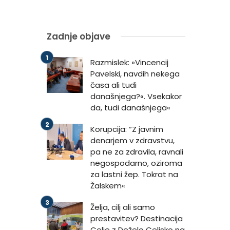
Zadnje objave
Razmislek: »Vincencij
Pavelski, navdih nekega
časa ali tudi
današnjega?«. Vsekakor
da, tudi današnjega«
Korupcija: “Z javnim
denarjem v zdravstvu,
pa ne za zdravila, ravnali
negospodarno, oziroma
za lastni žep. Tokrat na
Žalskem«
Želja, cilj ali samo
prestavitev? Destinacija
Celje z Deželo Celjsko na