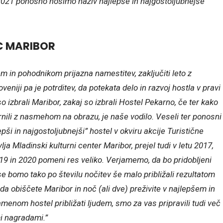
 2021 ponosno nosimo naziv najlepše in najgostoljubnejše
C MARIBOR
m in pohodnikom prijazna namestitev, zaključiti leto z
veniji pa je potrditev, da potekata delo in razvoj hostla v pravi
so izbrali Maribor, zakaj so izbrali Hostel Pekarno, če ter kako
ili z nasmehom na obrazu, je naše vodilo. Veseli ter ponosni
pši in najgostoljubnejši” hostel v okviru akcije Turistične
ja Mladinski kulturni center Maribor, prejel tudi v letu 2017,
019 in 2020 pomeni res veliko. Verjamemo, da bo pridobljeni
se bomo tako po številu nočitev še malo približali rezultatom
a obiščete Maribor in noč (ali dve) preživite v najlepšem in
enom hostel približati ljudem, smo za vas pripravili tudi več
mi nagradami.”