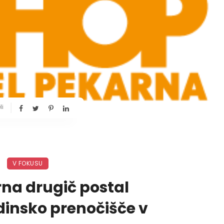
li
V FOKUSU
rna drugič postal
dinsko prenočišče v