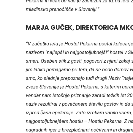
Pekarna in vsak od nas je zaslužen za to, da leta
mladinsko prenočišče v Sloveniji.”
MARJA GUČEK, DIREKTORICA MK
“V začetku leta je Hostel Pekarna postal kolesarje
nazivom “najlepši in najgostoljubnejši” hostel v Slo
smeri. Oseben stik z gosti, pogovori z njimi zakaj 
jim lahko pomagamo pri tem, da se bodo domov vrn
smo, ko slednje prepoznajo tudi drugi! Naziv “najle
zveze Slovenije je Hostel Pekarna, s katerim upravl
vendar nam letošnje priznanje zaradi težkih let 2
naziv rezultiral v povečanem številu gostov in da 
izpred časa epidemije. Zato izrekam vabilo vsem, d
najgostoljubnejšem hostlu – Hostlu Pekarna. Z nam
nagradnih iger z brezplačnimi nočitvami in drugi