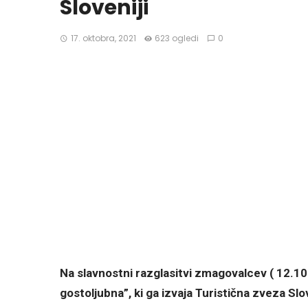
Sloveniji
17. oktobra, 2021
623 ogledi
0
Na slavnostni razglasitvi zmagovalcev ( 12.10
gostoljubna”, ki ga izvaja Turistična zveza Slo