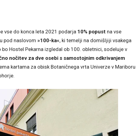
ice vse do konca leta 2021 podarja
10% popust
na vse
aju pod naslovom
»100-ka«
, ki temelji na domišljiji vsakega
ko bo Hostel Pekarna izgledal ob 100. obletnici, sodeluje v
čno nočitev za dve osebi s samostojnim odkrivanjem
ema kartama za obisk Botaničnega vrta Univerze v Mariboru
horje.