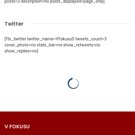
posts=3 description=no posts_displayed=page_only]
Twitter
[fts_twitter twitter_name=VfokusuS tweets_count=3
cover_photo=no stats_bar=no show_retweets=no
show_replies=no]
V FOKUSU