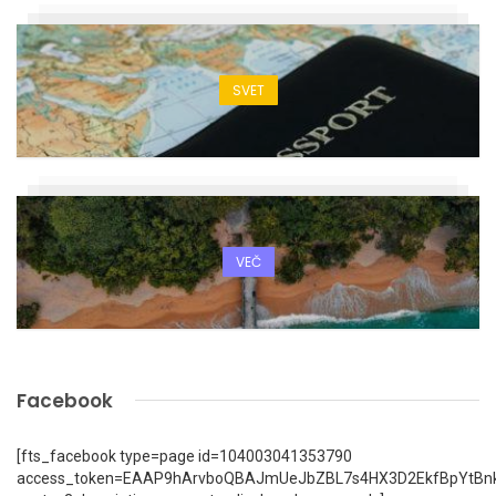
SVET
VEČ
Facebook
[fts_facebook type=page id=104003041353790
access_token=EAAP9hArvboQBAJmUeJbZBL7s4HX3D2EkfBpYtBn