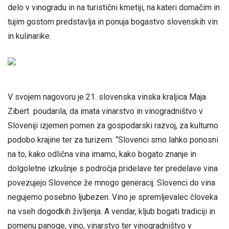
delo v vinogradu in na turistični kmetiji, na kateri domačim in
tujim gostom predstavlja in ponuja bogastvo slovenskih vin
in kulinarike.
V svojem nagovoru je 21. slovenska vinska kraljica Maja
Zibert poudarila, da imata vinarstvo in vinogradništvo v
Sloveniji izjemen pomen za gospodarski razvoj, za kulturno
podobo krajine ter za turizem. “Slovenci smo lahko ponosni
na to, kako odlična vina imamo, kako bogato znanje in
dolgoletne izkušnje s področja pridelave ter predelave vina
povezujejo Slovence že mnogo generacij. Slovenci do vina
negujemo posebno ljubezen. Vino je spremljevalec človeka
na vseh dogodkih življenja. A vendar, kljub bogati tradiciji in
pomenu panoge, vino, vinarstvo ter vinogradništvo v