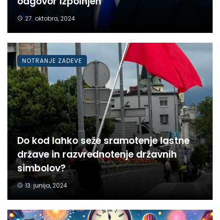
odgovor izpolnjen
27. oktobra, 2024
NOTRANJE ZADEVE
Do kod lahko seže sramotenje lastne
države in razvrednotenje državnih
simbolov?
13. junija, 2024