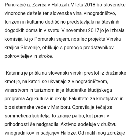
Pungračič iz Zavrča v Halozah. V letu 2018 bo slovenske
vinorodne dežele ter slovenska vina, vinogradništvo,
turizem in kulturno dediščino predstavljala na številnih
dogodkih doma in v svetu. V novembru 2017 jo je izbrala
komisija, ki jo Pomurski sejem, nosilec projekta Vinska
kraljica Slovenije, oblikuje s pomočjo predstavnikov
pokroviteljev in stroke.
Katarina je prišla na slovenski vinski prestol iz družinske
kmetije, na kateri se ukvarjajo z vinogradništvom,
vinarstvom in turizmom in je študentka študijskega
programa Agrikultura in okolje Fakultete za kmetijstvo in
biosistemske vede v Mariboru. Opravila je tečaj za
sommelierja ljubitelja, to znanje pa bo, kot pravi, v
prihodnosti še nadgradila. Aktivno sodeluje v društvu
vinogradnikov in sadjarjev Haloze. Od malih nog združuje