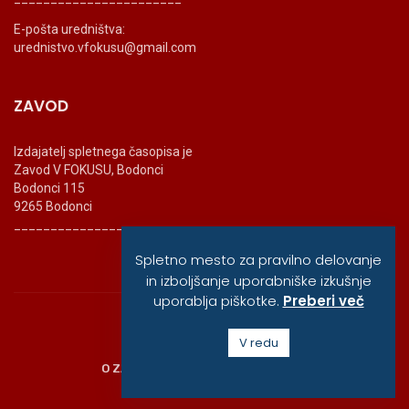
E-pošta uredništva:
urednistvo.vfokusu@gmail.com
ZAVOD
Izdajatelj spletnega časopisa je
Zavod V FOKUSU, Bodonci
Bodonci 115
9265 Bodonci
_______________________
Spletno mesto za pravilno delovanje
in izboljšanje uporabniške izkušnje
uporablja piškotke.
Preberi več
© vfokusu, 2020
V redu
O ZAVODU
POLITIKA ZASEBNOSTI