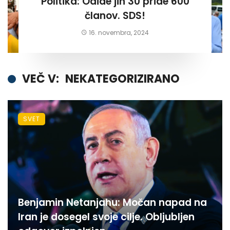
Politika: Odide jih 30 pride 600
članov. SDS!
16. novembra, 2024
VEČ V:
NEKATEGORIZIRANO
SVET
Benjamin Netanjahu: Močan napad na
Iran je dosegel svoje cilje. Obljubljen