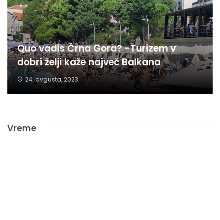
Quo vadis Črna Gora? -Turizem v
dobri želji kaže največ Balkana
24. avgusta, 2023
Vreme