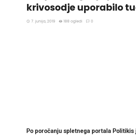
krivosodje uporabilo tu
7. junija, 2019
188 ogledi
0
Po poročanju spletnega portala Politikis