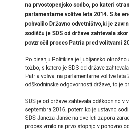
na prvostopenjsko sodbo, po kateri stra
parlamentarne volitve leta 2014. S še e
pohvalilo Državno odvetništvo,ki je zavr
sodišču je SDS od države zahtevala skoraj
povzročil proces Patria pred volitvami 2
Po pisanju Politikisa je ljubljansko okrožn
tožbo, s katero je SDS od države zahtevala 
Patria vplival na parlamentarne volitve leta
odškodninske odgovornosti države, to je pro
SDS je od države zahtevala odškodnino v vi
septembra 2016, potem ko je ustavno sodiš
SDS Janeza Janše na dve leti zapora zaradi
proces vrnilo na prvo stopnjo v ponovno od