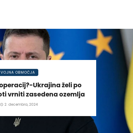
VOJNA OBMOČJA
operacij?-Ukrajina želi po
ti vrniti zasedena ozemlja
2. decembra, 2024