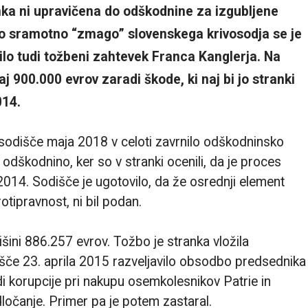
nka ni upravičena do odškodnine za izgubljene
no sramotno “zmago” slovenskega krivosodja se je
nilo tudi tožbeni zahtevek Franca Kanglerja. Na
 900.000 evrov zaradi škode, ki naj bi jo stranki
014.
o sodišče maja 2018 v celoti zavrnilo odškodninsko
odškodnino, ker so v stranki ocenili, da je proces
 2014. Sodišče je ugotovilo, da že osrednji element
tipravnost, ni bil podan.
šini 886.257 evrov. Tožbo je stranka vložila
če 23. aprila 2015 razveljavilo obsodbo predsednika
 korupcije pri nakupu osemkolesnikov Patrie in
ločanje. Primer pa je potem zastaral.