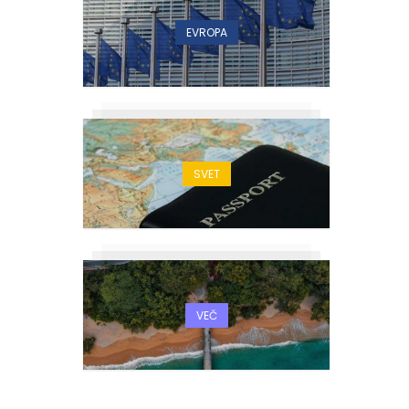
EVROPA
SVET
VEČ