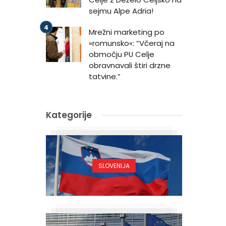
sejmu Alpe Adria!
Mrežni marketing po
»romunsko«: “Včeraj na
območju PU Celje
obravnavali štiri drzne
tatvine.”
Kategorije
SLOVENIJA