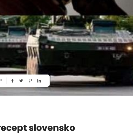
li
i recept slovensko