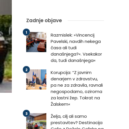
Zadnje objave
Razmislek: »Vincencij
Pavelski, navdih nekega
časa ali tudi
današnjega?«. Vsekakor
da, tudi današnjega«
Korupcija: “Z javnim
denarjem v zdravstvu,
pa ne za zdravila, ravnali
negospodarno, oziroma
za lastni žep. Tokrat na
Žalskem«
Želja, cilj ali samo
prestavitev? Destinacija
Celje z Deželo Celjsko na