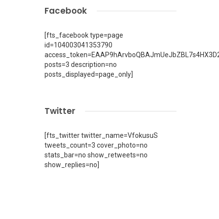
Facebook
[fts_facebook type=page
id=104003041353790
access_token=EAAP9hArvboQBAJmUeJbZBL7s4HX3D2
posts=3 description=no
posts_displayed=page_only]
Twitter
[fts_twitter twitter_name=VfokusuS
tweets_count=3 cover_photo=no
stats_bar=no show_retweets=no
show_replies=no]