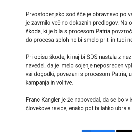
Prvostopenjsko sodišče je obravnavo po v
je zavrnilo večino dokaznih predlogov. Na obr
škoda, ki je bila s procesom Patria povzroč
do procesa sploh ne bi smelo priti in tudi ne 
Pri opisu škode, ki naj bi SDS nastala z nez
navedel, da je imelo sojenje neposreden vpli
vsi dogodki, povezani s procesom Patria, uskl
kampanja in volitve.
Franc Kangler je že napovedal, da se bo v 
človekove ravice, enako pot bi lahko ubrala