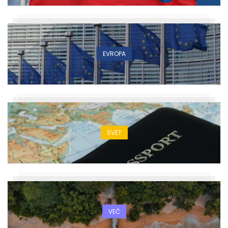
EVROPA
SVET
VEČ