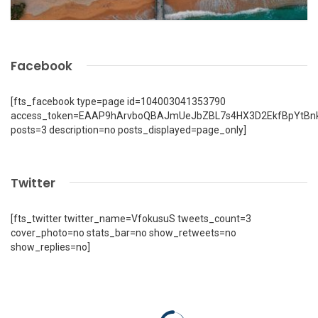
Facebook
[fts_facebook type=page id=104003041353790
access_token=EAAP9hArvboQBAJmUeJbZBL7s4HX3D2EkfBpYtBn
posts=3 description=no posts_displayed=page_only]
Twitter
[fts_twitter twitter_name=VfokusuS tweets_count=3
cover_photo=no stats_bar=no show_retweets=no
show_replies=no]