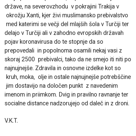
države, na severovzhodu v pokrajini Trakija v
okrožju Xanti, kjer živi muslimansko prebivalstvo
med katerimi se večji del mlajših šola v Turčiji ter
delajo v Turčiji ali v zahodno evropskih državah
pojav koronavirusa do te stopnje da so
prepovedali in popolnoma osamili nekaj vasi z
skoraj 2500 prebivalci, tako da ne smejo iti niti po
najnujnejše. Zdravila in osnovne izdelke kot so
kruh, moka, olje in ostale najnujnejše potrebščine
jim dostavijo na določen punkt z navedenim
imenom in priimkom. Dvig in pravilno ravnanje ter
socialne distance nadzorujejo od daleč in z droni.
V.K.T.