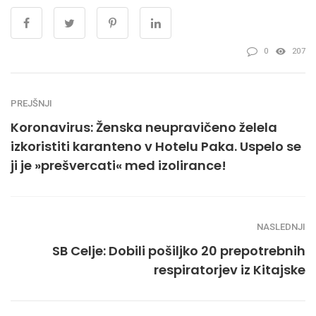
0
207
PREJŠNJI
Koronavirus: Ženska neupravičeno želela
izkoristiti karanteno v Hotelu Paka. Uspelo se
ji je »prešvercati« med izolirance!
NASLEDNJI
SB Celje: Dobili pošiljko 20 prepotrebnih
respiratorjev iz Kitajske