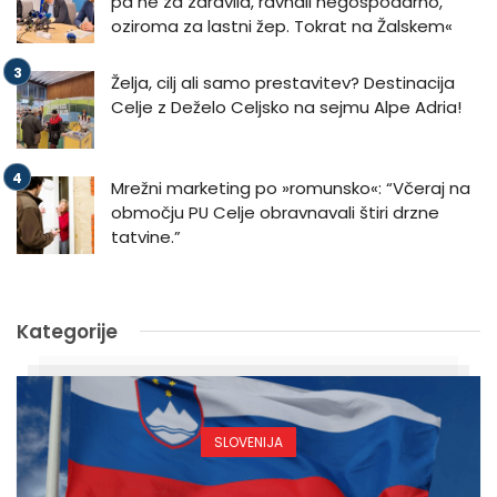
pa ne za zdravila, ravnali negospodarno,
oziroma za lastni žep. Tokrat na Žalskem«
Želja, cilj ali samo prestavitev? Destinacija
Celje z Deželo Celjsko na sejmu Alpe Adria!
Mrežni marketing po »romunsko«: “Včeraj na
območju PU Celje obravnavali štiri drzne
tatvine.”
Kategorije
SLOVENIJA