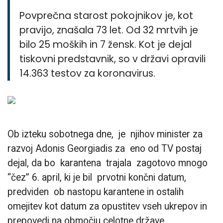
Povprečna staro
st pokojnikov je, kot
pravijo, znašala 73 let. Od 32 mrtvih je
bilo 25 moških in 7 žensk. Kot je dejal
tiskovni predstavnik, so v državi opravili
14.363 testov za koronavirus.
Ob izteku sobotnega dne, je njihov minister za
razvoj Adonis Georgiadis za eno od TV postaj
dejal, da bo karantena trajala zagotovo mnogo
“čez” 6. april, ki je bil prvotni končni datum,
predviden ob nastopu karantene in ostalih
omejitev kot datum za opustitev vseh ukrepov in
prepovedi na območju celotne države. .