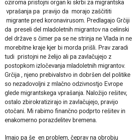
oziroma pristojni organ ki skrbi za migrantska
vprašanja pa pravijo da morajo zaščititi
migrante pred koronavirusom. Predlagajo Grčiji
da preseli del mladoletnih migrantov na celinski
del države s čimer pa se ne strinja ne Vlada in ne
morebitne kraje kjer bi morda prišli. Prav zaradi
tudi pristojni ne želijo ali pa zavlačujejo z
postopkom izločevanja mladoletnih migrantov.
Grčija , njeno prebivalstvo in dobršen del politike
so nezadovoljni z mlačno odzivnostjo Evrope
glede migrantskega vprašanja. Naložijo rešitev,
ostalo zbirokratizirajo in zavlačujejo, pravijo
otočani. Mi rabimo finančno podprto rešitev in
enakomerno porazdelitev bremena.
Imajo pa še en problem, čeprav na obrobju