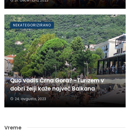
31. decembra, 2023
NEKATEGORIZIRANO
Quo vadis Črna Gora? -Turizem v
dobri želji kaže največ Balkana
24. avgusta, 2023
Vreme