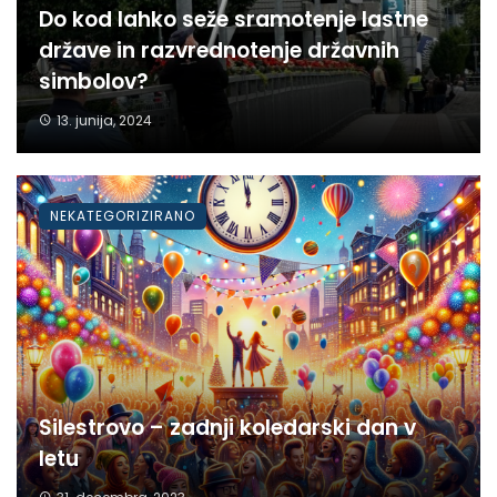
Do kod lahko seže sramotenje lastne
države in razvrednotenje državnih
simbolov?
13. junija, 2024
NEKATEGORIZIRANO
Silestrovo – zadnji koledarski dan v
letu