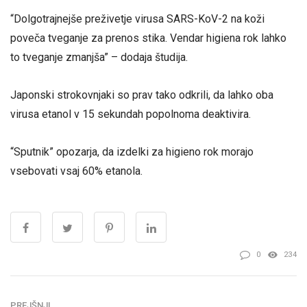
“Dolgotrajnejše preživetje virusa SARS-KoV-2 na koži
poveča tveganje za prenos stika. Vendar higiena rok lahko
to tveganje zmanjša” – dodaja študija.
Japonski strokovnjaki so prav tako odkrili, da lahko oba
virusa etanol v 15 sekundah popolnoma deaktivira.
“Sputnik” opozarja, da izdelki za higieno rok morajo
vsebovati vsaj 60% etanola.
0
234
PREJŠNJI