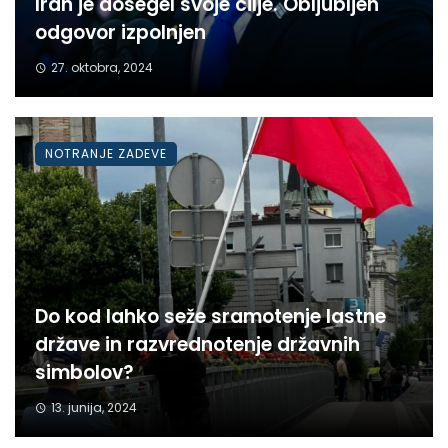
Iran je dosegel svoje cilje. Obljubljen
odgovor izpolnjen
27. oktobra, 2024
NOTRANJE ZADEVE
Do kod lahko seže sramotenje lastne
države in razvrednotenje državnih
simbolov?
13. junija, 2024