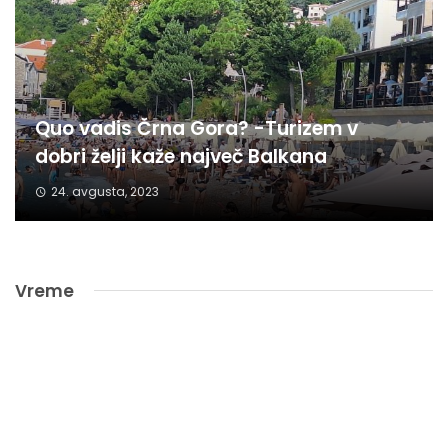
Quo vadis Črna Gora? -Turizem v
dobri želji kaže največ Balkana
24. avgusta, 2023
Vreme