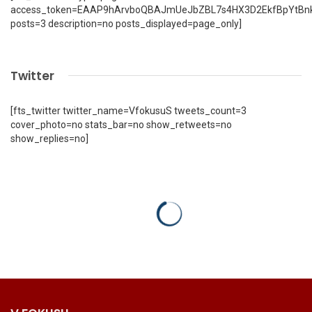
access_token=EAAP9hArvboQBAJmUeJbZBL7s4HX3D2EkfBpYtBn
posts=3 description=no posts_displayed=page_only]
Twitter
[fts_twitter twitter_name=VfokusuS tweets_count=3
cover_photo=no stats_bar=no show_retweets=no
show_replies=no]