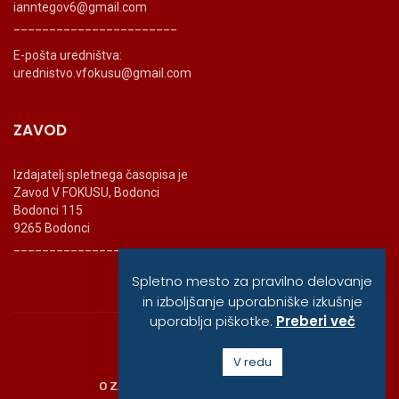
ianntegov6@gmail.com
_______________________
E-pošta uredništva:
urednistvo.vfokusu@gmail.com
ZAVOD
Izdajatelj spletnega časopisa je
Zavod V FOKUSU, Bodonci
Bodonci 115
9265 Bodonci
_______________________
Spletno mesto za pravilno delovanje
in izboljšanje uporabniške izkušnje
uporablja piškotke.
Preberi več
© vfokusu, 2020
V redu
O ZAVODU
POLITIKA ZASEBNOSTI