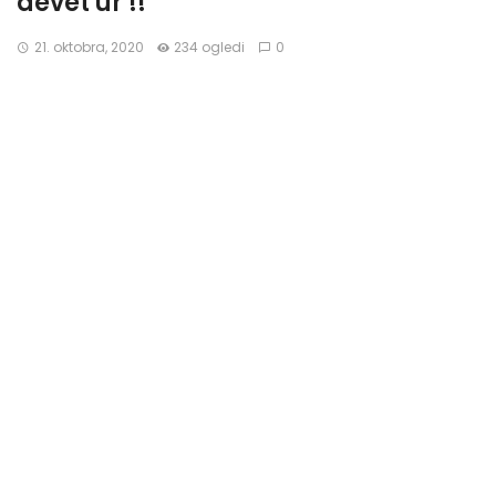
devet ur !!
21. oktobra, 2020
234 ogledi
0