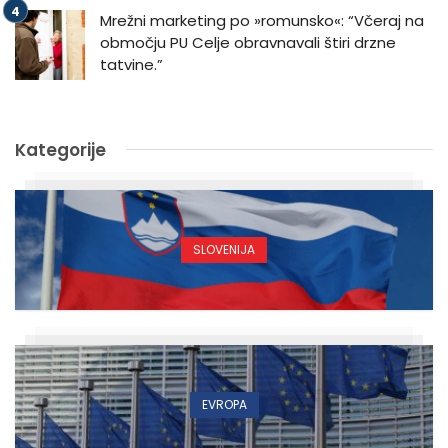
Mrežni marketing po »romunsko«: “Včeraj na
območju PU Celje obravnavali štiri drzne
tatvine.”
Kategorije
SLOVENIJA
EVROPA