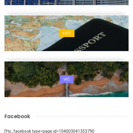
SVET
VEČ
Facebook
[fts_facebook type=page id=104003041353790