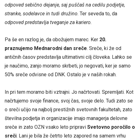
odpoved sebično dejanje, saj puščaš na cedilu podjetje,
stranke, sodelavce in tudi družino
. Ter seveda to, da
odpoved predstavlja tveganje za kariero.
Pa še en razlog je, da obožujem marec. Ker
20.
praznujemo Mednarodni dan sreče
. Sreče, ki že od
antičnih časov predstavlja ultimativni cilj človeka. Lahko se
je naučimo, zanjo moramo skrbeti, jo negovati, ker je samo
50% sreče odvisne od DNK. Ostalo je v naših rokah.
In pri tem moramo biti vztrajni. Jo načrtovati. Spremljati. Kot
načrtujemo svoje finance, svoj čas, svoje delo. Tudi zato se
o sreči učijo na najbolj prestižnih svetovnih fakultetah, zato
številna podjetja in organizacije imajo managerja delovne
sreče in zato OZN vsako leto pripravi
Svetovno poročilo o
sreči
. Lani je bila že četrto leto zapored na samem vrhu