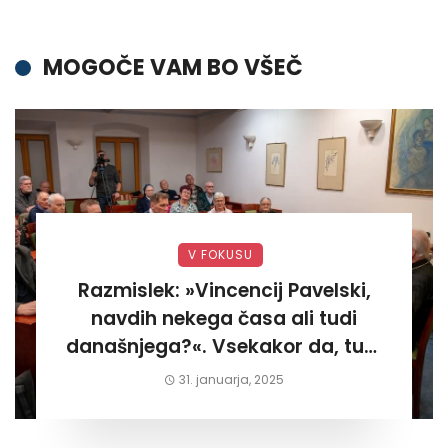
MOGOČE VAM BO VŠEČ
V FOKUSU
Razmislek: »Vincencij Pavelski,
navdih nekega časa ali tudi
današnjega?«. Vsekakor da, tudi
današnjega«
31. januarja, 2025