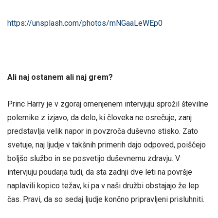
https://unsplash.com/photos/mNGaaLeWEp0
Ali naj ostanem ali naj grem?
Princ Harry je v zgoraj omenjenem intervjuju sprožil številne
polemike z izjavo, da delo, ki človeka ne osrečuje, zanj
predstavlja velik napor in povzroča duševno stisko. Zato
svetuje, naj ljudje v takšnih primerih dajo odpoved, poiščejo
boljšo službo in se posvetijo duševnemu zdravju. V
intervjuju poudarja tudi, da sta zadnji dve leti na površje
naplavili kopico težav, ki pa v naši družbi obstajajo že lep
čas. Pravi, da so sedaj ljudje končno pripravljeni prisluhniti.