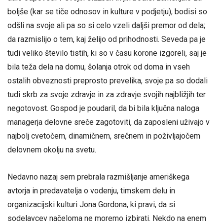
boljše (kar se tiče odnosov in kulture v podjetju), bodisi so
odšli na svoje ali pa so si celo vzeli daljši premor od dela;
da razmislijo o tem, kaj želijo od prihodnosti. Seveda pa je
tudi veliko število tistih, ki so v času korone izgoreli, saj je
bila teža dela na domu, šolanja otrok od doma in vseh
ostalih obveznosti preprosto prevelika, svoje pa so dodali
tudi skrb za svoje zdravje in za zdravje svojih najbližjih ter
negotovost. Gospod je poudaril, da bi bila ključna naloga
managerja delovne sreče zagotoviti, da zaposleni uživajo v
najbolj cvetočem, dinamičnem, srečnem in poživljajočem
delovnem okolju na svetu.
Nedavno nazaj sem prebrala razmišljanje ameriškega
avtorja in predavatelja o vodenju, timskem delu in
organizacijski kulturi Jona Gordona, ki pravi, da si
sodelavcev načeloma ne moremo izbirati. Nekdo na enem