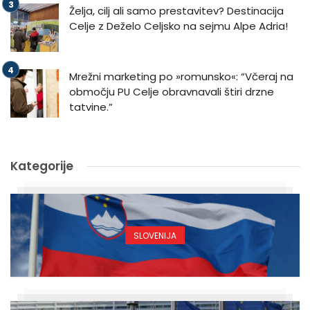
Želja, cilj ali samo prestavitev? Destinacija
Celje z Deželo Celjsko na sejmu Alpe Adria!
Mrežni marketing po »romunsko«: “Včeraj na
območju PU Celje obravnavali štiri drzne
tatvine.”
Kategorije
SLOVENIJA