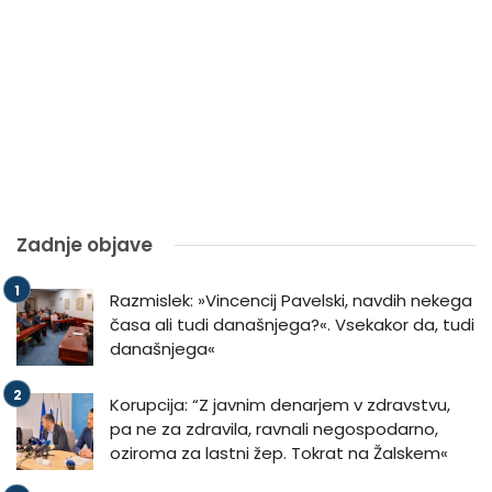
Zadnje objave
Razmislek: »Vincencij Pavelski, navdih nekega
časa ali tudi današnjega?«. Vsekakor da, tudi
današnjega«
Korupcija: “Z javnim denarjem v zdravstvu,
pa ne za zdravila, ravnali negospodarno,
oziroma za lastni žep. Tokrat na Žalskem«