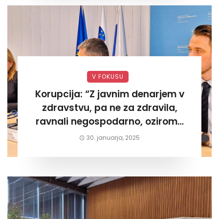
V FOKUSU
Korupcija: “Z javnim denarjem v
zdravstvu, pa ne za zdravila,
ravnali negospodarno, oziroma
za lastni žep. Tokrat na Žalskem«
30. januarja, 2025