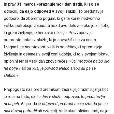
In prav
31. marca »praznujemo« dan tistih, ki so se
odločili, da dajo odpoved v svoji službi.
To predstavlja
podporo, da zberemo pogum, ki ga ta korak nedvomno
veliko potrebuje. Zapustiti nezdravo delovno okolje ali šefa,
ki greni življenje, je herojsko dejanje. Pravzaprav je
preprosto ostati v službi, ki jo sovražiš dan za dnem.
Izogneš se negotovosti velikih odločitev, ki spreminjajo
življenje in ostaneš v svoji coni udobja, ki to v svojem bistvu
sploh ni ter si vsak dan znova rečeš: »
Saj mogoče pa bo šlo
na bolje
.« ali pa »
Saj je povsod enako slabo ali pa še
slabše.
«.
Prepogosto nas pred premikom zadržujejo razmišljanja kot
je recimo tisto, da
če daš v službi odpoved, to predstavlja
neuspeh
. Ali pa, da je
odpoved preprost način izhoda (in se
nisi dovolj potrudil ali vztraja
l). Velikokrat slišimo tudi, da je