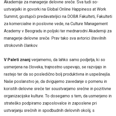
Akademije za managerje delovne sreče. Sva tudi so-
ustvarjalki in govorki na Global Online Happiness at Work
Summit, gostujoči predavateljici na DOBA Fakulteti, Fakulteti
za komercialne in poslovne vede, na Culture Management
Academy v Beogradu in poljski ter mednarodni Akademiji za
managerje delovne sreče. Prav tako sva avtorici številnih
strokovnih člankov.
V Paleti znanj
verjamemo, da lahko samo podjetja, ki so
usmerjena na človeka, trajnostno uspevajo, se razvijajo in
rastejo ter da so posledično bolj produktivna in uspešnejša.
Naše poslanstvo je, da dvigujemo zavedanje o pomenu in
koristih delovne sreče ter soustvarjamo srečne in pozitivne
organizacijske kulture. To dosegamo s tem, da usmerjeno in
strateško podpiramo zaposlovalce in zaposlene pri
ustvarjanju srečnih in spodbudnih delovnih okolij; s