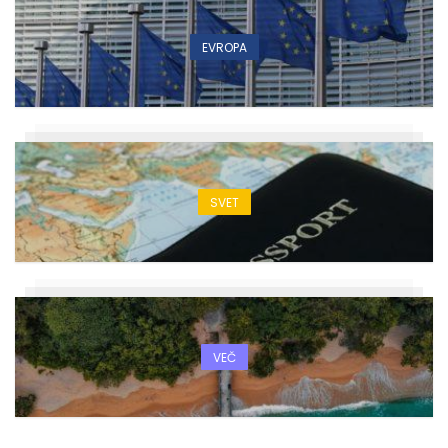
EVROPA
SVET
VEČ