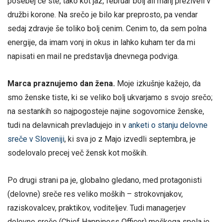
posebej če ste, tako kot jaz, februar bolj ali manj preživeli v
družbi korone. Na srečo je bilo kar preprosto, pa vendar
sedaj zdravje še toliko bolj cenim. Cenim to, da sem polna
energije, da imam vonj in okus in lahko kuham ter da mi
napisati en mail ne predstavlja dnevnega podviga.
Marca praznujemo dan žena.
Moje izkušnje kažejo, da
smo ženske tiste, ki se veliko bolj ukvarjamo s svojo srečo;
na sestankih so najpogosteje najine sogovornice ženske,
tudi na delavnicah prevladujejo in v
anketi o stanju delovne
sreče v Sloveniji
, ki sva jo z Majo izvedli septembra, je
sodelovalo precej več žensk kot moških.
Po drugi strani pa je, globalno gledano, med protagonisti
(delovne) sreče res veliko moških – strokovnjakov,
raziskovalcev, praktikov, voditeljev. Tudi managerjev
delovne sreče (Chief Happiness Officer) moškega spola je