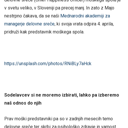
v svetu veliko, v Sloveniji pa precej manj. In zato z Majo
nestrpno čakava, da se naši
Mednarodni akademiji za
managerje delovne sreče
, ki svoja vrata odpira 4. aprila,
pridruži kak predstavnik moškega spola.
https://unsplash.com/photos/RNiBLy7aHck
Sodelavcev si ne moremo izbirati, lahko pa izberemo
naš odnos do njih
Prav moški predstavniki pa so v zadnjih mesecih temo
delovne sreče ter skrbi za psihološko zdravje in varnost