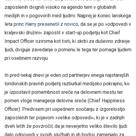
zaposlenih dvignili visoko na agendo tem v globalnih
medijih in v pogovorih med ljudmi. Najprej je konec lanskega
leta
princ Harry presenetil z novico
, da se je po »odpovedi v
kraljevski družini« zaposlil v start-up podjetju kot Chief
Impact Officer oziroma kot tisti, ki skrbi za duševno zdravje
ljudi, dviguje zavedanje o pomenu le tega ter pomaga ljudem
pri osebnem razvoju.
In pred nekaj dnevi je eden od partnerjev enega najstarejših
londonskih pravnih podjetij razburkal medijsko pokrajino, ko
je izpostavil pomembnost sreče na delovnem mestu ter
pomen vloge managerja delovne sreče (Chief Happiness
Officer). Predvsem pri uspešnem soočanju z izgorelostjo
zaposlenih ter pojavom »velike odpovedi«, ki je v zadnjih
dveh letih že povzročil, da je neverjetno veliko število ljudi
dalo odpovedi v svojih službah in jih bodisi zamenjalo za