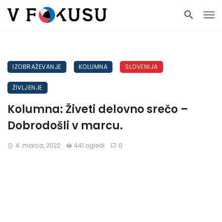
IZOBRAŽEVANJE
KOLUMNA
SLOVENIJA
ŽIVLJENJE
Kolumna: Živeti delovno srečo –
Dobrodošli v marcu.
4. marca, 2022
441 ogledi
0