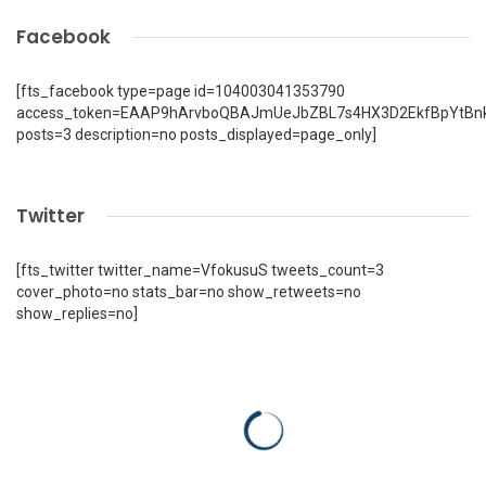
Facebook
[fts_facebook type=page id=104003041353790
access_token=EAAP9hArvboQBAJmUeJbZBL7s4HX3D2EkfBpYtBn
posts=3 description=no posts_displayed=page_only]
Twitter
[fts_twitter twitter_name=VfokusuS tweets_count=3
cover_photo=no stats_bar=no show_retweets=no
show_replies=no]