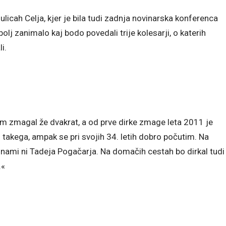
ulicah Celja, kjer je bila tudi zadnja novinarska konferenca
lj zanimalo kaj bodo povedali trije kolesarji, o katerih
i.
em zmagal že dvakrat, a od prve dirke zmage leta 2011 je
j takega, ampak se pri svojih 34. letih dobro počutim. Na
z nami ni Tadeja Pogačarja. Na domačih cestah bo dirkal tudi
.«