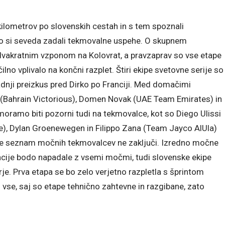
kilometrov po slovenskih cestah in s tem spoznali
pa so si seveda zadali tekmovalne uspehe. O skupnem
dvakratnim vzponom na Kolovrat, a pravzaprav so vse etape
čilno vplivalo na končni razplet. Štiri ekipe svetovne serije so
dnji preizkus pred Dirko po Franciji. Med domačimi
 (Bahrain Victorious), Domen Novak (UAE Team Emirates) in
ramo biti pozorni tudi na tekmovalce, kot so Diego Ulissi
e), Dylan Groenewegen in Filippo Zana (Team Jayco AlUla)
a se seznam močnih tekmovalcev ne zaključi. Izredno močne
zacije bodo napadale z vsemi močmi, tudi slovenske ekipe
e. Prva etapa se bo zelo verjetno razpletla s šprintom
 vse, saj so etape tehnično zahtevne in razgibane, zato