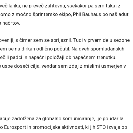
reveč lahka, ne preveč zahtevna, vsekakor pa sem tukaj z
li bomo z močno šprintersko ekipo, Phil Bauhaus bo naš adut
a načrtov.
veniji, s čimer sem se sprijaznil. Tudi v prvem delu sezone
 sem se na dirkah odlično počutil. Na dveh spomladanskih
rečili padci in napačni položaji ob napačnem trenutku.
ne uspe doseči cilja, vendar sem zdaj z mislimi usmerjen v
zacije zadolžena za globalno komuniciranje, je poudarila
urosport in promocijske aktivnosti, ki jih STO izvaja ob