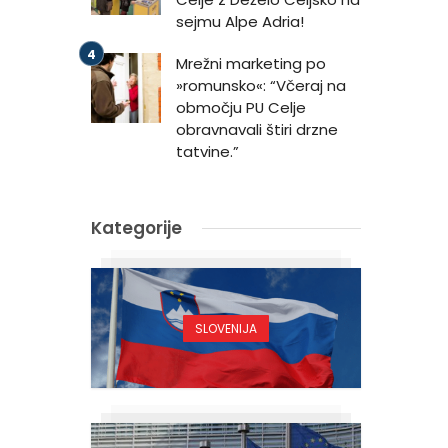
sejmu Alpe Adria!
Mrežni marketing po
»romunsko«: “Včeraj na
območju PU Celje
obravnavali štiri drzne
tatvine.”
Kategorije
SLOVENIJA