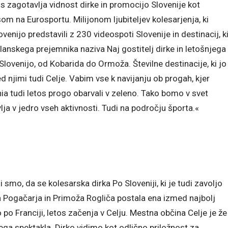
tos zagotavlja vidnost dirke in promocijo Slovenije kot
om na Eurosportu. Milijonom ljubiteljev kolesarjenja, ki
enijo predstavili z 230 videospoti Slovenije in destinacij, k
, lanskega prejemnika naziva Naj gostitelj dirke in letošnjega
 Slovenijo, od Kobarida do Ormoža. Številne destinacije, ki jo
 njimi tudi Celje. Vabim vse k navijanju ob progah, kjer
ia tudi letos progo obarvali v zeleno. Tako bomo v svet
vlja v jedro vseh aktivnosti. Tudi na področju športa.«
smo, da se kolesarska dirka Po Sloveniji, ki je tudi zavoljo
Pogačarja in Primoža Rogliča postala ena izmed najbolj
 po Franciji, letos začenja v Celju. Mestna občina Celje je že
ega spektakla. Dirko vidimo kot odlično priložnost za