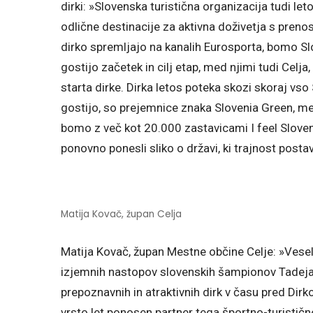
dirki: »Slovenska turistična organizacija tudi le
odlične destinacije za aktivna doživetja s prenos
dirko spremljajo na kanalih Eurosporta, bomo Slov
gostijo začetek in cilj etap, med njimi tudi Celja
starta dirke. Dirka letos poteka skozi skoraj vso
gostijo, so prejemnice znaka Slovenia Green, med
bomo z več kot 20.000 zastavicami I feel Sloven
ponovno ponesli sliko o državi, ki trajnost posta
Matija Kovač, župan Celja
Matija Kovač, župan Mestne občine Celje: »Veseli 
izjemnih nastopov slovenskih šampionov Tadeja 
prepoznavnih in atraktivnih dirk v času pred Dirko
vrsto let ponosen partner tega športno-turističn