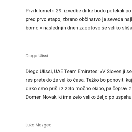
Prvi kilometri 29. izvedbe dirke bodo potekali po 
pred prvo etapo, zbrano občinstvo je seveda najbo
bomo v naslednjih dneh zagotovo še veliko slišal
Diego Ulissi
Diego Ulissi, UAE Team Emirates: »V Sloveniji s
res preteklo že veliko časa. Težko bo ponoviti ka
dirko smo prišli z zelo močno ekipo, pa čeprav 
Domen Novak, ki ima zelo veliko željo po uspehu
Luka Mezgec