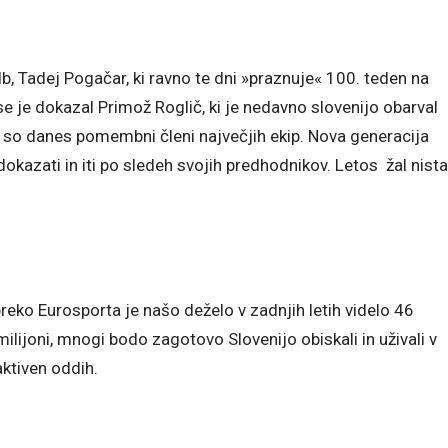
db, Tadej Pogačar, ki ravno te dni »praznuje« 100. teden na
e je dokazal Primož Roglič, ki je nedavno slovenijo obarval
i, ki so danes pomembni členi največjih ekip. Nova generacija
okazati in iti po sledeh svojih predhodnikov. Letos žal nista
preko Eurosporta je našo deželo v zadnjih letih videlo 46
 milijoni, mnogi bodo zagotovo Slovenijo obiskali in uživali v
aktiven oddih.