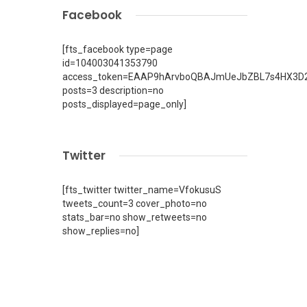
Facebook
[fts_facebook type=page
id=104003041353790
access_token=EAAP9hArvboQBAJmUeJbZBL7s4HX3D2
posts=3 description=no
posts_displayed=page_only]
Twitter
[fts_twitter twitter_name=VfokusuS
tweets_count=3 cover_photo=no
stats_bar=no show_retweets=no
show_replies=no]