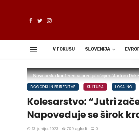
V FOKUSU
SLOVENIJA
EVRO
De
Novinarska konferenca pred jutrišnjim štartom Dirke 
DOGODKI IN PRIREDITVE
KULTURA
LOKALNO
Kolesarstvo: “Jutri zače
Napoveduje se širok kr
13. junija, 2023
709 ogledi
0