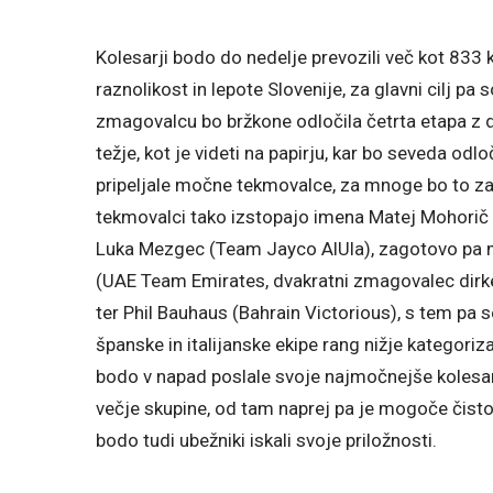
Kolesarji bodo do nedelje prevozili več kot 833 
raznolikost in lepote Slovenije, za glavni cilj 
zmagovalcu bo bržkone odločila četrta etapa z 
težje, kot je videti na papirju, kar bo seveda odlo
pripeljale močne tekmovalce, za mnoge bo to za
tekmovalci tako izstopajo imena Matej Mohorič
Luka Mezgec (Team Jayco AlUla), zagotovo pa mo
(UAE Team Emirates, dvakratni zmagovalec dirk
ter Phil Bauhaus (Bahrain Victorious), s tem p
španske in italijanske ekipe rang nižje kategori
bodo v napad poslale svoje najmočnejše kolesarj
večje skupine, od tam naprej pa je mogoče čisto
bodo tudi ubežniki iskali svoje priložnosti.