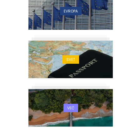
EVROPA
SVET
VEČ