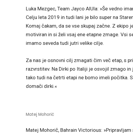
Luka Mezgec, Team Jayco AlUla: »Še vedno imam
Celju leta 2019 in tudi lani je bilo super na Sta
Komaj čakam, da se vse skupaj začne. Z ekipo je 
motiviran in si želi vsaj ene etapne zmage. Vsi s
imamo seveda tudi jutri velike cilje.
Za nas je osnovni cilj zmagati čim več etap, s
razvrstitev. Na Dirki po Italiji je osvojil zmago in
tako tudi na četrti etapi ne bomo imeli počitka
domači dirki.«
Matej Mohorič
Matej Mohorič, Bahrain Victorious: »Pripravljam s