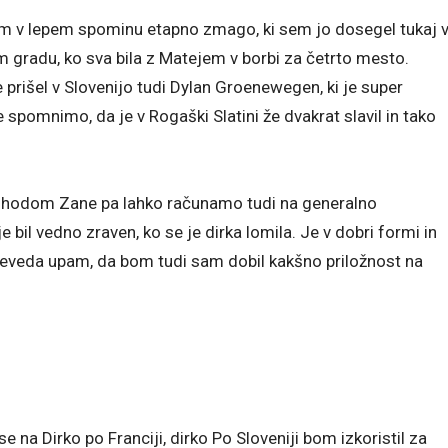
 v lepem spominu etapno zmago, ki sem jo dosegel tukaj 
rem gradu, ko sva bila z Matejem v borbi za četrto mesto.
prišel v Slovenijo tudi Dylan Groenewegen, ki je super
e spomnimo, da je v Rogaški Slatini že dvakrat slavil in tako
 prihodom Zane pa lahko računamo tudi na generalno
 je bil vedno zraven, ko se je dirka lomila. Je v dobri formi in
. Seveda upam, da bom tudi sam dobil kakšno priložnost na
e na Dirko po Franciji, dirko Po Sloveniji bom izkoristil za