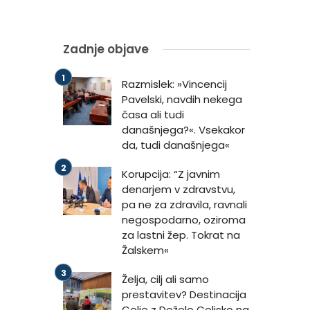
Zadnje objave
Razmislek: »Vincencij
Pavelski, navdih nekega
časa ali tudi
današnjega?«. Vsekakor
da, tudi današnjega«
Korupcija: “Z javnim
denarjem v zdravstvu,
pa ne za zdravila, ravnali
negospodarno, oziroma
za lastni žep. Tokrat na
Žalskem«
Želja, cilj ali samo
prestavitev? Destinacija
Celje z Deželo Celjsko na