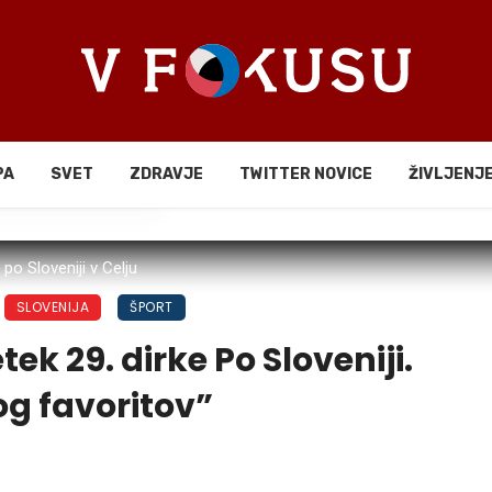
PA
SVET
ZDRAVJE
TWITTER NOVICE
ŽIVLJENJ
li
po Sloveniji v Celju
SLOVENIJA
ŠPORT
tek 29. dirke Po Sloveniji.
og favoritov”