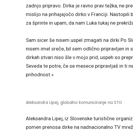
zadnjo pripravo. Dirka je ravno prav težka, ne p
mislijo na prihajajočo dirko v Franciji. Nastopi
za šprinte in upam, da nam Luka tukaj ne prekriž
Sam sicer še nisem uspel zmagati na dirki Po Slo
nisem imel sreče, bil sem odlično pripravljen in
dirkah stvari niso šle v mojo prid, uspeh so prep
Seveda te potre, če se mesece pripravljaš in ti 
prihodnost.«
Aleksandra Lipej, globalno komuniciranje na STO
Aleksandra Lipej, iz Slovenske turistične organi
pomen prenosa dirke na nadnacionalno TV mrežo E