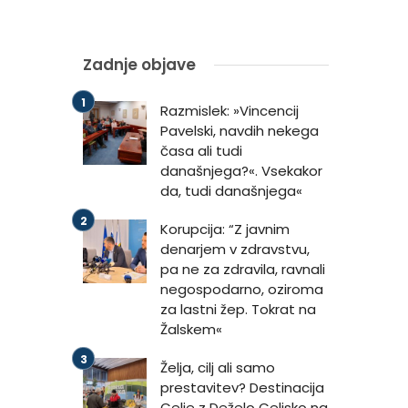
Zadnje objave
Razmislek: »Vincencij
Pavelski, navdih nekega
časa ali tudi
današnjega?«. Vsekakor
da, tudi današnjega«
Korupcija: “Z javnim
denarjem v zdravstvu,
pa ne za zdravila, ravnali
negospodarno, oziroma
za lastni žep. Tokrat na
Žalskem«
Želja, cilj ali samo
prestavitev? Destinacija
Celje z Deželo Celjsko na