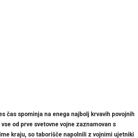
es čas spominja na enega najbolj krvavih povojnih
je vse od prve svetovne vojne zaznamovan s
ime kraju, so taborišče napolnili z vojnimi ujetniki