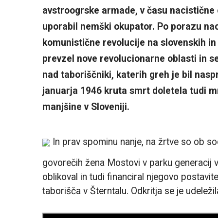
avstroogrske armade, v času nacistične o
uporabil nemški okupator. Po porazu nacist
komunistične revolucije na slovenskih in
prevzel nove revolucionarne oblasti in s
nad taboriščniki, katerih greh je bil nasp
januarja 1946 kruta smrt doletela tudi
manjšine v Sloveniji.
In prav spominu nanje, na žrtve so ob s
govorečih žena Mostovi v parku generacij v 
oblikoval in tudi financiral njegovo postavit
taborišča v Šterntalu. Odkritja se je udeležil