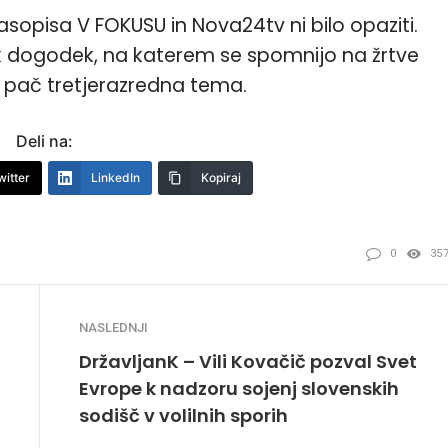
sopisa V FOKUSU in Nova24tv ni bilo opaziti.
k dogodek, na katerem se spomnijo na žrtve
 pač tretjerazredna tema.
Deli na:
witter
LinkedIn
Kopiraj
0
35
NASLEDNJI
DržavljanK – Vili Kovačič pozval Svet
Evrope k nadzoru sojenj slovenskih
sodišč v volilnih sporih