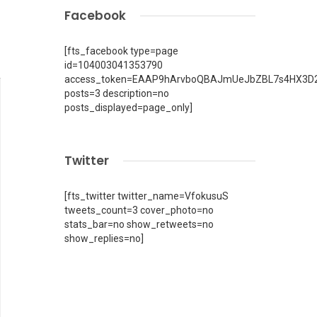
Facebook
[fts_facebook type=page
id=104003041353790
access_token=EAAP9hArvboQBAJmUeJbZBL7s4HX3D2
posts=3 description=no
posts_displayed=page_only]
Twitter
[fts_twitter twitter_name=VfokusuS
tweets_count=3 cover_photo=no
stats_bar=no show_retweets=no
show_replies=no]