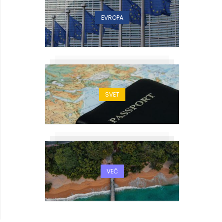
EVROPA
SVET
VEČ