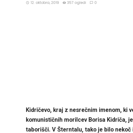
12. oktobra, 2019
357 ogledi
0
Kidričevo, kraj z nesrečnim imenom, ki v
komunističnih morilcev Borisa Kidriča, 
taborišči. V Šterntalu, tako je bilo nekoč 