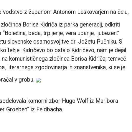
ko vodstvo z županom Antonom Leskovarjem na čelu,
zločinca Borisa Kidriča iz parka generacij, odkriti
olečina, beda, trpljenje, vera upanje, ljubezen.”
tu slovenske osamosvojitve dr. Jožetu Pučniku. S
 težje. Kidričevo bo ostalo Kidričevo, nam je dejal
na komunističnega zločinca Borisa Kidriča, temveč
, literarnega zgodovinarja in znanstvenika, ki se je
bračal v grobu.
sodelovala komorni zbor Hugo Wolf iz Maribora
der Groeben“ iz Feldbacha.