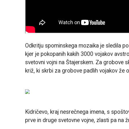
Odkritju spominskega mozaika je sledila po
kjer je pokopanih kakih 3000 vojakov avstro
svetovni vojni na Štajerskem. Za grobove sk
križ, ki skrbi za grobove padlih vojakov že 
Kidričevo, kraj nesrečnega imena, s spošt
prve in druge svetovne vojne, zlasti pa na ž