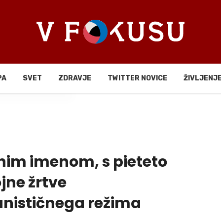
PA
SVET
ZDRAVJE
TWITTER NOVICE
ŽIVLJENJ
li
čnim imenom, s pieteto
jne žrtve
nističnega režima