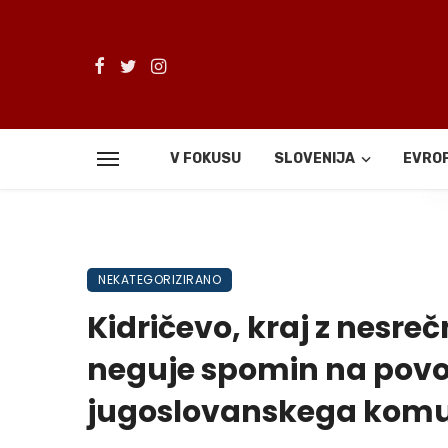
V FOKUSU
SLOVENIJA
EVRO
De
NEKATEGORIZIRANO
Kidričevo, kraj z nesre
neguje spomin na povo
jugoslovanskega komu