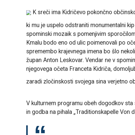
K sreči ima Kidričevo pokončno občins
ki mu je uspelo odstraniti monumentalni kip 
spominski mozaik s pomenjivim sporočilom “B
Kmalu bodo eno od ulic poimenovali po oče
spremembo krajevnega imena bo šlo nekoliko
župan Anton Leskovar. Vendar ne v spomin 
njegovega očeta Franceta Kidriča, domoljuba
zaradi zločinskosti svojega sina verjetno o
V kulturnem programu obeh dogodkov sta 
in godba na pihala „Traditionskapelle Von 