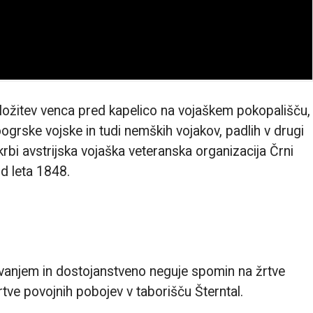
ložitev venca pred kapelico na vojaškem pokopališču,
ogrske vojske in tudi nemških vojakov, padlih v drugi
rbi avstrijska vojaška veteranska organizacija Črni
od leta 1848.
ovanjem in dostojanstveno neguje spomin na žrtve
rtve povojnih pobojev v taborišču Šterntal.