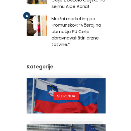
sejmu Alpe Adria!
Mrežni marketing po
»romunsko«: “Včeraj na
območju PU Celje
obravnavali štiri drzne
tatvine.”
Kategorije
SLOVENIJA