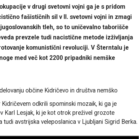
kupacije v drugi svetovni vojni ga je s pridom
ično fašističnih sil v II. svetovni vojni in zmagi
 jugoslovanskih tleh, so to uničevalno taborišče
eveda prevzele tudi nacistične metode izživljanja
rotovanje komunistični revoluciji. V Šterntalu je
 mnoge med več kot 2200 pripadniki nemške
odelovanju občine Kidričevo in društva nemško
Kidričevem odkrili spominski mozaik, ki ga je
ev Karl Lesjak, ki je kot otrok preživel grozote
a tudi avstrijska veleposlanica v Ljubljani Sigrid Berka.