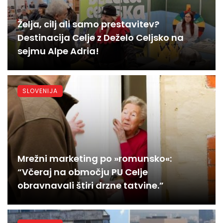
Želja, cilj ali samo prestavitev?
Destinacija Celje z Deželo Celjsko na
sejmu Alpe Adria!
SLOVENIJA
Mrežni marketing po »romunsko«:
“Včeraj na območju PU Celje
obravnavali štiri drzne tatvine.”