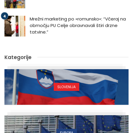
Mrežni marketing po »romunsko«: “Včeraj na
območju PU Celje obravnavali štiri drzne
tatvine.”
Kategorije
SLOVENIJA
EVROPA