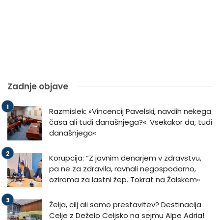
Zadnje objave
Razmislek: »Vincencij Pavelski, navdih nekega
časa ali tudi današnjega?«. Vsekakor da, tudi
današnjega«
Korupcija: “Z javnim denarjem v zdravstvu,
pa ne za zdravila, ravnali negospodarno,
oziroma za lastni žep. Tokrat na Žalskem«
Želja, cilj ali samo prestavitev? Destinacija
Celje z Deželo Celjsko na sejmu Alpe Adria!