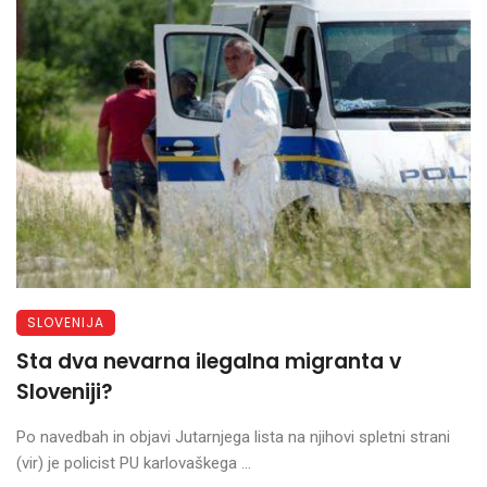
SLOVENIJA
Sta dva nevarna ilegalna migranta v
Sloveniji?
Po navedbah in objavi Jutarnjega lista na njihovi spletni strani
(vir) je policist PU karlovaškega ...