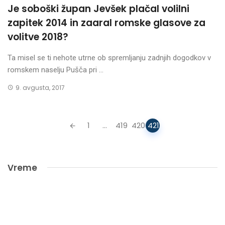
Je soboški župan Jevšek plačal volilni
zapitek 2014 in zaaral romske glasove za
volitve 2018?
Ta misel se ti nehote utrne ob spremljanju zadnjih dogodkov v
romskem naselju Pušča pri ...
9. avgusta, 2017
Posts
1
...
419
420
421
navigation
Vreme