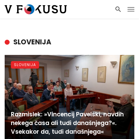
SLOVENIJA
SLOVENIJA
Razmislek: »Vincencij Pavelski, navdih
nekega časa ali tudi današnjega?«.
Vsekakor da, tudi današnjega«