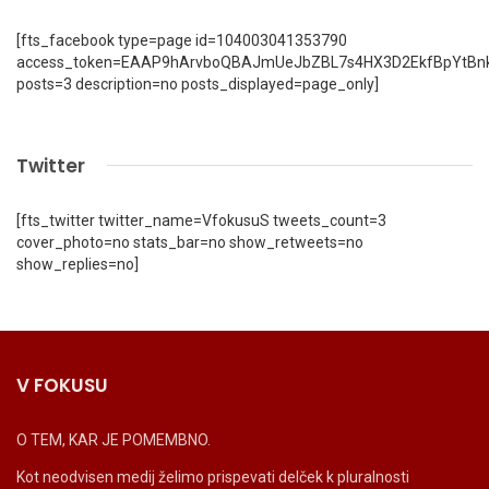
[fts_facebook type=page id=104003041353790
access_token=EAAP9hArvboQBAJmUeJbZBL7s4HX3D2EkfBpYtBn
posts=3 description=no posts_displayed=page_only]
Twitter
[fts_twitter twitter_name=VfokusuS tweets_count=3
cover_photo=no stats_bar=no show_retweets=no
show_replies=no]
V FOKUSU
O TEM, KAR JE POMEMBNO.
Kot neodvisen medij želimo prispevati delček k pluralnosti