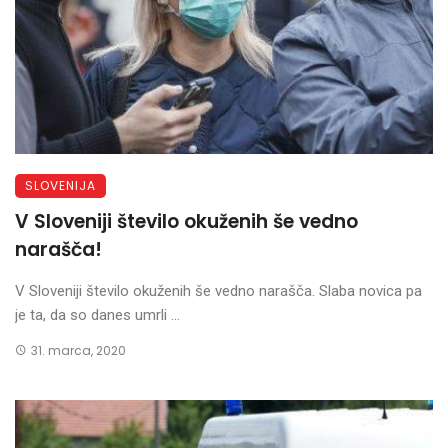
SLOVENIJA
V Sloveniji število okuženih še vedno
narašča!
V Sloveniji število okuženih še vedno narašča. Slaba novica pa
je ta, da so danes umrli ...
31. marca, 2020