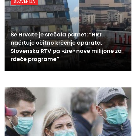
SLOVENIJA
Še Hrvate je srečala pamet: “HRT
načrtuje očitno krčenje aparata.
Slovenska RTV pa »žre« nove milijone za
rdeče programe”