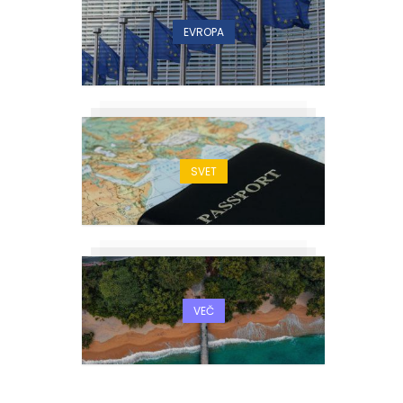
EVROPA
SVET
VEČ