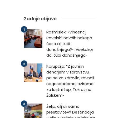
Zadnje objave
Razmislek: »Vincencij
Pavelski, navdih nekega
časa ali tudi
današnjega?«. Vsekakor
da, tudi današnjega«
Korupcija: “Z javnim
denarjem v zdravstvu,
pa ne za zdravila, ravnali
negospodarno, oziroma
za lastni žep. Tokrat na
Žalskem«
Želja, cilj ali samo
prestavitev? Destinacija
Celje z Deželo Celjsko na