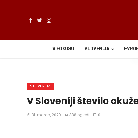
V FOKUSU
SLOVENIJA
EVRO
De
SLOVENIJA
V Sloveniji število oku
31. marca, 2020
388 ogledi
0