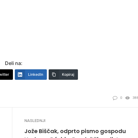
Deli na:
witter
LinkedIn
Kopiraj
0
38
NASLEDNJI
Jože Biščak, odprto pismo gospodu