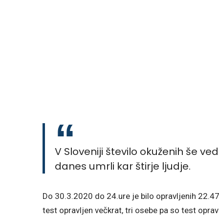
V Sloveniji število okuženih še v
danes umrli kar štirje ljudje.
Do 30.3.2020 do 24.ure je bilo opravljenih 22.474 
test opravljen večkrat, tri osebe pa so test opravil