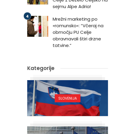
sejmu Alpe Adria!
Mrežni marketing po
»romunsko«: “Včeraj na
območju PU Celje
obravnavali štiri drzne
tatvine.”
Kategorije
SLOVENIJA