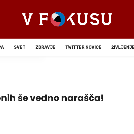
PA
SVET
ZDRAVJE
TWITTER NOVICE
ŽIVLJENJ
li
ženih še vedno narašča!