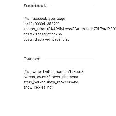
Facebook
[fts_facebook type=page
id=104003041353790
access_token=EAAP9hArvboQBAJmUeJbZBL7s4HX3D2
posts=3 description=no
posts_displayed=page_only]
Twitter
[fts_twitter twitter_name=VfokusuS
tweets_count=3 cover_photo=no
stats_bar=no show_retweets=no
show_replies=no]