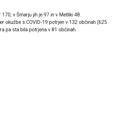
170, v Šmarju jih je 97 in v Metliki 48.
imer okužbe s COVID-19 potrjen v 132 občinah (625
ra pa sta bila potrjena v 81 občinah.