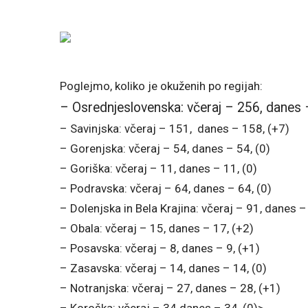
Poglejmo, koliko je okuženih po regijah:
– Osrednjeslovenska: včeraj – 256, danes 
– Savinjska: včeraj – 151, danes – 158, (+7)
– Gorenjska: včeraj – 54, danes – 54, (0)
– Goriška: včeraj – 11, danes – 11, (0)
– Podravska: včeraj – 64, danes – 64, (0)
– Dolenjska in Bela Krajina: včeraj – 91, danes –
– Obala: včeraj – 15, danes – 17, (+2)
– Posavska: včeraj – 8, danes – 9, (+1)
– Zasavska: včeraj – 14, danes – 14, (0)
– Notranjska: včeraj – 27, danes – 28, (+1)
– Koroška: včeraj – 34 danes – 34, (0)>