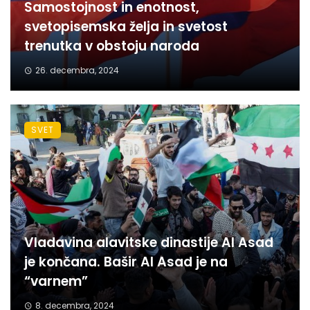
Samostojnost in enotnost,
svetopisemska želja in svetost
trenutka v obstoju naroda
26. decembra, 2024
SVET
Vladavina alavitske dinastije Al Asad
je končana. Bašir Al Asad je na
“varnem”
8. decembra, 2024