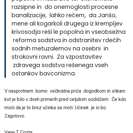
razsipne in do onemoglosti procesne
banalizacije, lahko rečem, da Janšo,
mene ali kogarkoli drugega iz krempljev
krivosodja reši le popolna in vseobsežna
reforma sodstva in odstranitev rdečih
sodnih metuzalemov na osebni in
strokovni ravni. Za vzpostavitev
zdravega sodstva rešenega vseh
ostankov bavconizma.
V nasprotnem bomo večkratna priča dogodkom in slikam
kot je bilo v dveh primerih pred celjskim sodiščem. Če kdo
misli da je to brez učinka se moti. Učinek je in bo.
Zagotovo.
Vane T. Costa