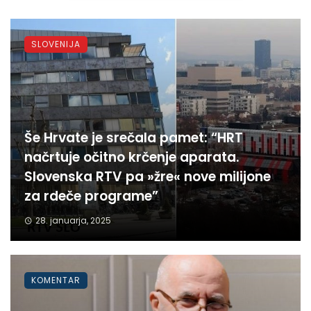
SLOVENIJA
Še Hrvate je srečala pamet: “HRT
načrtuje očitno krčenje aparata.
Slovenska RTV pa »žre« nove milijone
za rdeče programe”
28. januarja, 2025
KOMENTAR