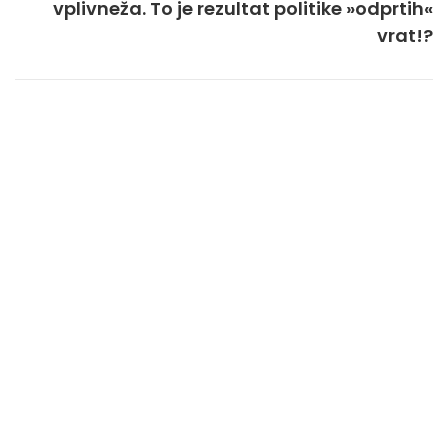
vplivneža. To je rezultat politike »odprtih«
vrat!?