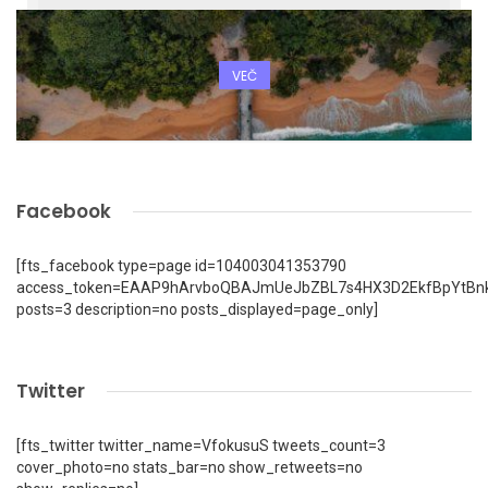
VEČ
Facebook
[fts_facebook type=page id=104003041353790
access_token=EAAP9hArvboQBAJmUeJbZBL7s4HX3D2EkfBpYtBn
posts=3 description=no posts_displayed=page_only]
Twitter
[fts_twitter twitter_name=VfokusuS tweets_count=3
cover_photo=no stats_bar=no show_retweets=no