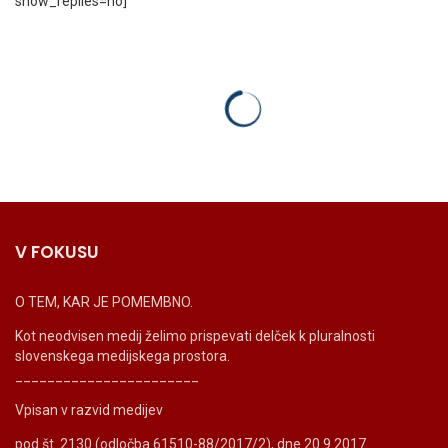
show_replies=no]
V FOKUSU
O TEM, KAR JE POMEMBNO.
Kot neodvisen medij želimo prispevati delček k pluralnosti
slovenskega medijskega prostora.
_______________________
Vpisan v razvid medijev
pod št. 2130 (odločba 61510-88/2017/2), dne 20.9.2017.