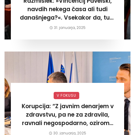
Razmislek: »Vincencij Pavelski,
navdih nekega časa ali tudi
današnjega?«. Vsekakor da, tudi
današnjega«
31. januarja, 2025
V FOKUSU
Korupcija: “Z javnim denarjem v
zdravstvu, pa ne za zdravila,
ravnali negospodarno, oziroma
za lastni žep. Tokrat na Žalskem«
30. januarja, 2025