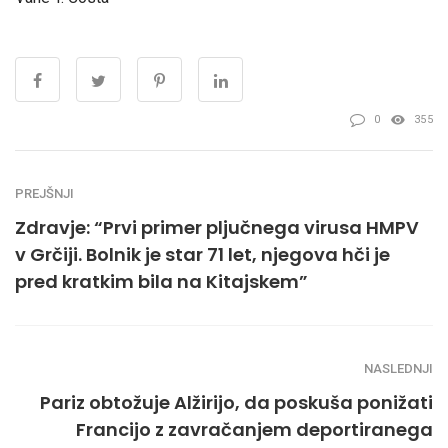
0
355
PREJŠNJI
Zdravje: “Prvi primer pljučnega virusa HMPV
v Grčiji. Bolnik je star 71 let, njegova hči je
pred kratkim bila na Kitajskem”
NASLEDNJI
Pariz obtožuje Alžirijo, da poskuša ponižati
Francijo z zavračanjem deportiranega