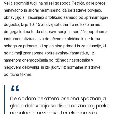
Velja spomniti tudi na misel gospoda Petriča, da je precej
nenavadno in skoraj nesmiselno, da se zadeve odvijajo,
obnavljajo ali začenjajo s tolikšno zamudo od »primarnega«
dogodka, ki je 10, 15 ali dvajsetletna. To ne kaže na nič
drugega kot na to da sta pravosodje in sodišča popolnoma
instrumentalizirana za določene okoliščine ko je treba
nekoga za primere, ki sploh niso primeri in za situacije, ki
so na meji znanstvene »prirejevalne« fantastike, z
namenom onemogočanja političnega nasprotnika v
njegovem delovanju in izključitvi iz normalne in zdrave
politične tekme.
Če dodam nekatera osebna spoznanja
glede delovanja sodišča odznotraj preko
popolne in nezdrave ter ekonomsko