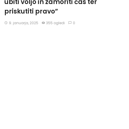
ubiti voljo in zamoriti čas ter
priskutiti pravo”
9. januarja, 2025
355 ogledi
0