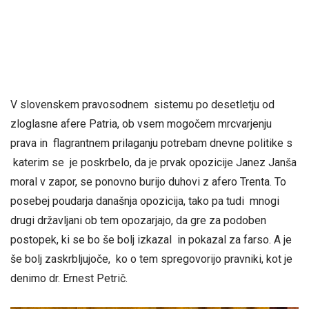
V slovenskem pravosodnem sistemu po desetletju od
zloglasne afere Patria, ob vsem mogočem mrcvarjenju
prava in flagrantnem prilaganju potrebam dnevne politike s
katerim se je poskrbelo, da je prvak opozicije Janez Janša
moral v zapor, se ponovno burijo duhovi z afero Trenta. To
posebej poudarja današnja opozicija, tako pa tudi mnogi
drugi državljani ob tem opozarjajo, da gre za podoben
postopek, ki se bo še bolj izkazal in pokazal za farso. A je
še bolj zaskrbljujoče, ko o tem spregovorijo pravniki, kot je
denimo dr. Ernest Petrič.