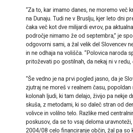
“Za to, kar imamo danes, ne moremo več kri
na Dunaju. Tudi ne v Bruslju, kjer leto dni
čaka več kot dve milijardi evrov, pa aktualna
področje nimamo že od septembra,” je spom
odgovorni sami, a žal velik del Slovencev 
in ne odhaja na volišča. “Polovica naroda sp
pritoževati po gostilnah, da nekaj ni v redu,
“Še vedno je na prvi pogled jasno, da je Slo
zjutraj ne moreš v realnem času, popoldan n
kolonah ljudi, ki tam delajo, živijo pa nekje 
skuša, z metodami, ki so daleč stran od dem
volivce in volilno telo. Razlike med centralni
poskusov, da se to vsaj deloma uravnoteži,
2004/08 celo financiranje občin, žal pa so k