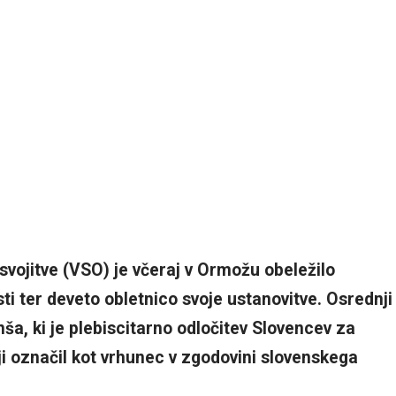
ojitve (VSO) je včeraj v Ormožu obeležilo
ti ter deveto obletnico svoje ustanovitve. Osrednji
ša, ki je plebiscitarno odločitev Slovencev za
i označil kot vrhunec v zgodovini slovenskega