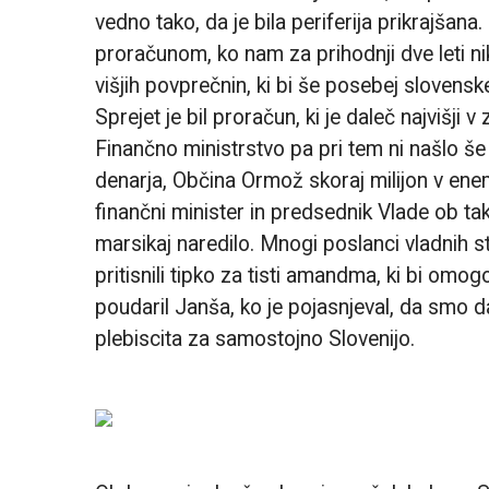
vedno tako, da je bila periferija prikrajšan
proračunom, ko nam za prihodnji dve leti ni
višjih povprečnin, ki bi še posebej slovens
Sprejet je bil proračun, ki je daleč najvišji
Finančno ministrstvo pa pri tem ni našlo še 
denarja, Občina Ormož skoraj milijon v ene
finančni minister in predsednik Vlade ob t
marsikaj naredilo. Mnogi poslanci vladnih st
pritisnili tipko za tisti amandma, ki bi omog
poudaril Janša, ko je pojasnjeval, da smo d
plebiscita za samostojno Slovenijo.