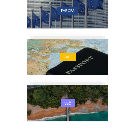
EVROPA
SVET
VEČ