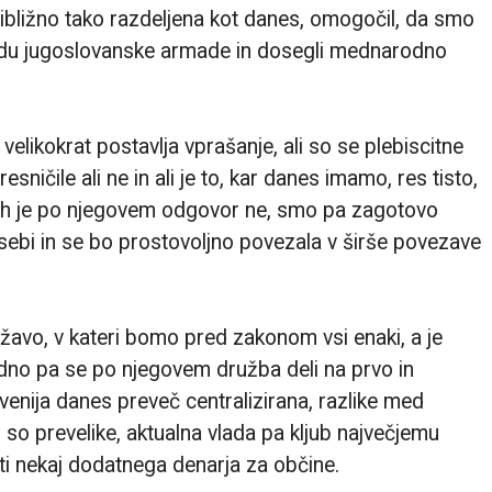
la približno tako razdeljena kot danes, omogočil, da smo
padu jugoslovanske armade in dosegli mednarodno
elikokrat postavlja vprašanje, ali so se plebiscitne
sničile ali ne in ali je to, kar danes imamo, res tisto,
erih je po njegovem odgovor ne, smo pa zagotovo
 sebi in se bo prostovoljno povezala v širše povezave
državo, v kateri bomo pred zakonom vsi enaki, a je
dno pa se po njegovem družba deli na prvo in
venija danes preveč centralizirana, razlike med
 so prevelike, aktualna vlada pa kljub največjemu
ti nekaj dodatnega denarja za občine.