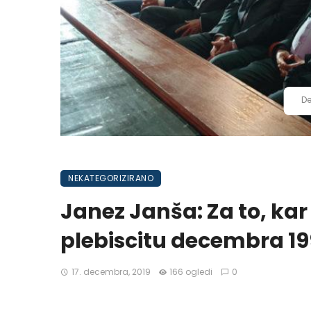
De
NEKATEGORIZIRANO
Janez Janša: Za to, ka
plebiscitu decembra 199
17. decembra, 2019
166 ogledi
0