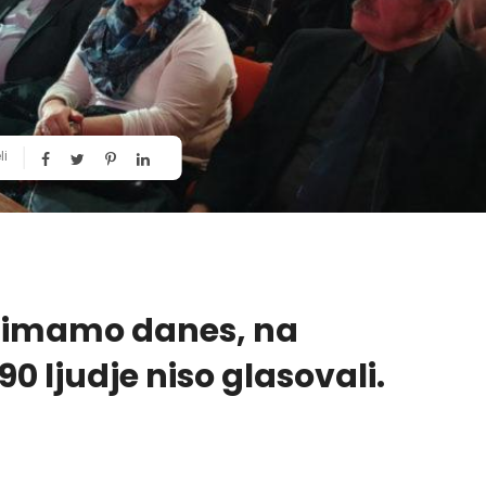
li
r imamo danes, na
0 ljudje niso glasovali.