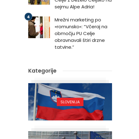
sejmu Alpe Adria!
Mrežni marketing po
»romunsko«: “Včeraj na
območju PU Celje
obravnavali štiri drzne
tatvine.”
Kategorije
SLOVENIJA