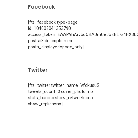
Facebook
[fts_facebook type=page
id=104003041353790
access_token=EAAP9hArvboQBAJmUeJbZBL7s4HX3D2
posts=3 description=no
posts_displayed=page_only]
Twitter
[fts_twitter twitter_name=VfokusuS
tweets_count=3 cover_photo=no
stats_bar=no show_retweets=no
show_replies=no]