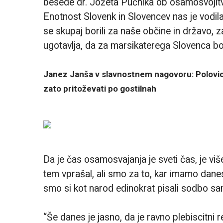
besede dr. Jožeta Pučnika ob osamosvojitvi 
Enotnost Slovenk in Slovencev nas je vodila n
se skupaj borili za naše občine in državo, za 
ugotavlja, da za marsikaterega Slovenca boljš
Janez Janša v slavnostnem nagovoru: Polovica 
zato pritoževati po gostilnah
Da je čas osamosvajanja je sveti čas, je vi
tem vprašal, ali smo za to, kar imamo dane
smo si kot narod edinokrat pisali sodbo sa
“Še danes je jasno, da je ravno plebiscitni 