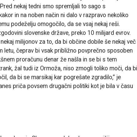
a. Pred nekaj tedni smo spremljali to sago s
kakor in na noben način ni dalo v razpravo nekoliko
kemu podeželju omogočilo, da se vsaj nekaj reši.
 v zgodovini slovenske države, preko 10 milijard evrov.
nekaj milijonov za to, da bi občine dobile še nekaj več
m letu, čeprav bi vsak približno povprečno sposoben
akšnem proračunu denar že našla in se bi s tem
rank, žal tudi iz Ormoža, niso zmogli toliko moči, da b
očil, da bi se marsikaj kar pogrešate zgradilo,” je
anes priča povsem drugačni politiki kot je bila v času