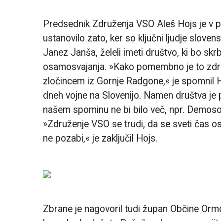
Predsednik Združenja VSO Aleš Hojs je v p
ustanovilo zato, ker so ključni ljudje slov
Janez Janša, želeli imeti društvo, ki bo sk
osamosvajanja. »Kako pomembno je to združ
zločincem iz Gornje Radgone,« je spomnil H
dneh vojne na Slovenijo. Namen društva je 
našem spominu ne bi bilo več, npr. Demosov
»Združenje VSO se trudi, da se sveti čas os
ne pozabi,« je zaključil Hojs.
Zbrane je nagovoril tudi župan Občine Ormo