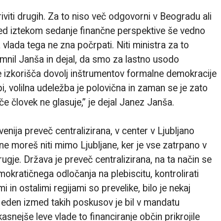
viti drugih. Za to niso več odgovorni v Beogradu ali
 pred iztekom sedanje finančne perspektive še vedno
 vlada tega ne zna počrpati. Niti ministra za to
nil Janša in dejal, da smo za lastno usodo
ne izkorišča dovolj inštrumentov formalne demokracije
i, volilna udeležba je polovična in zaman se je zato
 če človek ne glasuje,” je dejal Janez Janša.
venija preveč centralizirana, v center v Ljubljano
e moreš niti mimo Ljubljane, ker je vse zatrpano v
drugje. Država je preveč centralizirana, na ta način se
okratičnega odločanja na plebiscitu, kontrolirati
mi in ostalimi regijami so prevelike, bilo je nekaj
 eden izmed takih poskusov je bil v mandatu
asnejše leve vlade to financiranje občin prikrojile