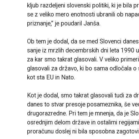
kljub razdeljeni slovenski politiki, ki je bi
se z veliko mero enotnosti ubranili ob na
priznanje,” je poudaril Janša.
Ob tem je dodal, da se med Slovenci danes v
sanje iz mrzlih decembrskih dni leta 1990 ure
za kar smo takrat glasovali. V veliko prim
glasovali za državo, ki bo sama odločala o
kot sta EU in Nato.
Kot je dodal, smo takrat glasovali tudi za 
danes to stvar presoje posameznika, še ve
drugorazredne. Pri tem je mnenja, da je Slo
osrednjim delom države in ostalimi regijami
proračunu doslej ni bila sposobna zagotovi