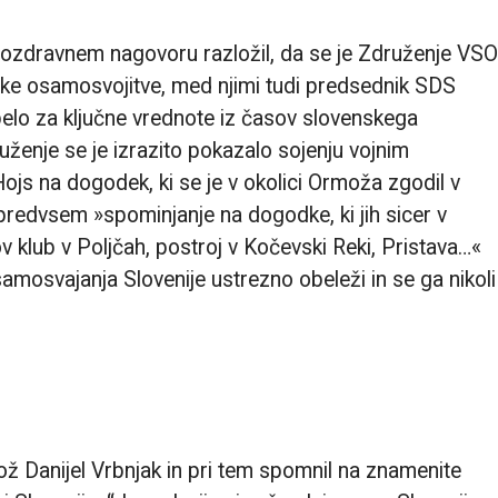
ozdravnem nagovoru razložil, da se je Združenje VSO
enske osamosvojitve, med njimi tudi predsednik SDS
rbelo za ključne vrednote iz časov slovenskega
enje se je izrazito pokazalo sojenju vojnim
ojs na dogodek, ki se je v okolici Ormoža zgodil v
predvsem »spominjanje na dogodke, ki jih sicer v
 klub v Poljčah, postroj v Kočevski Reki, Pristava…«
amosvajanja Slovenije ustrezno obeleži in se ga nikoli
ž Danijel Vrbnjak in pri tem spomnil na znamenite