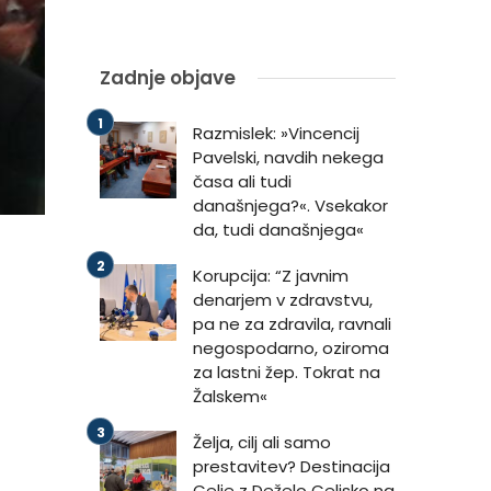
Zadnje objave
Razmislek: »Vincencij
Pavelski, navdih nekega
časa ali tudi
današnjega?«. Vsekakor
da, tudi današnjega«
Korupcija: “Z javnim
denarjem v zdravstvu,
pa ne za zdravila, ravnali
negospodarno, oziroma
za lastni žep. Tokrat na
Žalskem«
Želja, cilj ali samo
prestavitev? Destinacija
Celje z Deželo Celjsko na