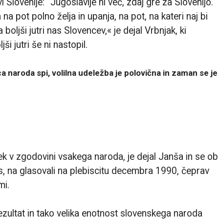
Slovenije: “Jugoslavije ni več, zdaj gre za Slovenijo.
a pot polno želja in upanja, na pot, na kateri naj bi
boljši jutri nas Slovencev,« je dejal Vrbnjak, ki
i jutri še ni nastopil.
naroda spi, volilna udeležba je polovična in zaman se je
šek v zgodovini vsakega naroda, je dejal Janša in se ob
s, na glasovali na plebiscitu decembra 1990, čeprav
mi.
rezultat in tako velika enotnost slovenskega naroda