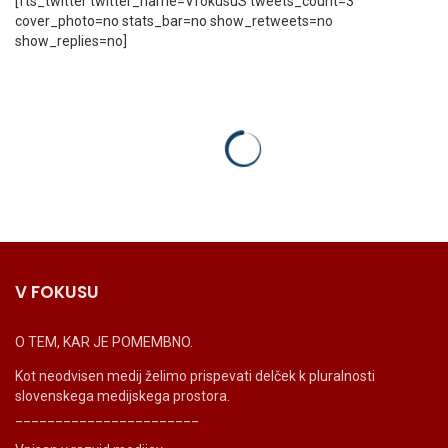
[fts_twitter twitter_name=VfokusuS tweets_count=3
cover_photo=no stats_bar=no show_retweets=no
show_replies=no]
V FOKUSU
O TEM, KAR JE POMEMBNO.
Kot neodvisen medij želimo prispevati delček k pluralnosti
slovenskega medijskega prostora.
_______________________