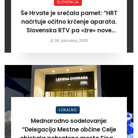
SLOVENIJA
Še Hrvate je srečala pamet: “HRT
načrtuje očitno krčenje aparata.
Slovenska RTV pa »žre« nove
milijone za rdeče programe”
28. januarja, 2025
LOKALNO
Mednarodno sodelovanje:
“Delegacija Mestne občine Celje