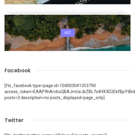
VEČ
Facebook
[fts_facebook type=page id=104003041353790
access_token=EAAP9hArvboQBAJmUeJbZBL7s4HX3D2EkfBpYtBn
posts=3 description=no posts_displayed=page_only]
Twitter