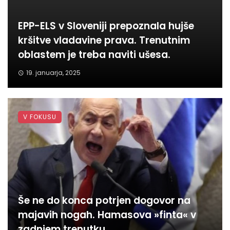
EPP-ELS v Sloveniji prepoznala hujše
kršitve vladavine prava. Trenutnim
oblastem je treba naviti ušesa.
19. januarja, 2025
V FOKUSU
Še ne do konca potrjen dogovor na
majavih nogah. Hamasova »finta« v
zadnjem trenutku.