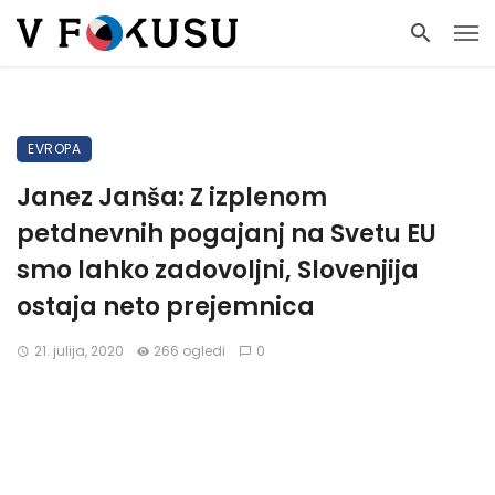
EVROPA
Janez Janša: Z izplenom
petdnevnih pogajanj na Svetu EU
smo lahko zadovoljni, Slovenjija
ostaja neto prejemnica
21. julija, 2020
266 ogledi
0