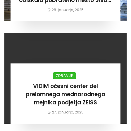
obiskala pobrateno mesto Sisak.
Po dooolgem času!”
28. januarja, 2025
ZDRAVJE
VIDIM očesni center del
prelomnega mednarodnega
mejnika podjetja ZEISS
27. januarja, 2025