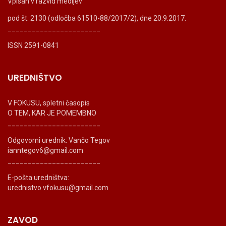
Vpisan v razvid medijev
pod št. 2130 (odločba 61510-88/2017/2), dne 20.9.2017.
_______________________
ISSN 2591-0841
UREDNIŠTVO
V FOKUSU, spletni časopis
O TEM, KAR JE POMEMBNO
_______________________
Odgovorni urednik: Vančo Tegov
ianntegov6@gmail.com
_______________________
E-pošta uredništva:
urednistvo.vfokusu@gmail.com
ZAVOD