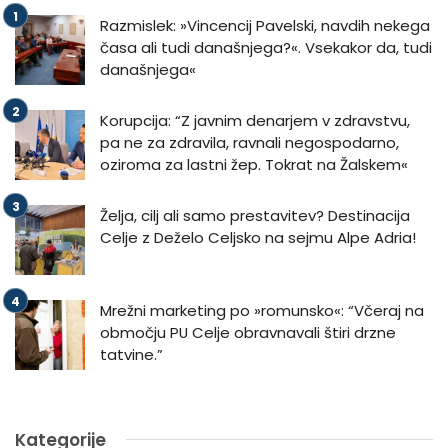
Razmislek: »Vincencij Pavelski, navdih nekega
časa ali tudi današnjega?«. Vsekakor da, tudi
današnjega«
Korupcija: “Z javnim denarjem v zdravstvu,
pa ne za zdravila, ravnali negospodarno,
oziroma za lastni žep. Tokrat na Žalskem«
Želja, cilj ali samo prestavitev? Destinacija
Celje z Deželo Celjsko na sejmu Alpe Adria!
Mrežni marketing po »romunsko«: “Včeraj na
območju PU Celje obravnavali štiri drzne
tatvine.”
Kategorije