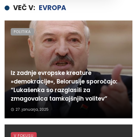
VEČ V:
EVROPA
POLITIKA
Iz zadnje evropske kreature
»demokracije«, Belorusije sporočajo:
“Lukašenka so razglasili za
zmagovalca tamkajšnjih volitev”
27. januarja, 2025
V FOKUSU