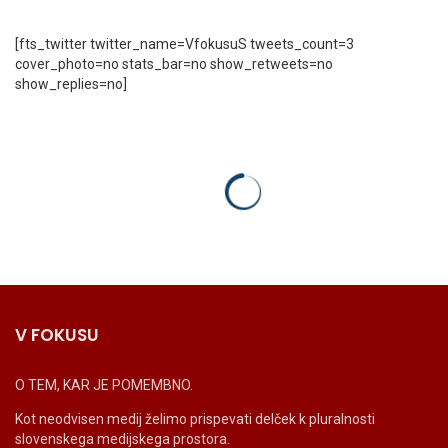
[fts_twitter twitter_name=VfokusuS tweets_count=3
cover_photo=no stats_bar=no show_retweets=no
show_replies=no]
V FOKUSU
O TEM, KAR JE POMEMBNO.
Kot neodvisen medij želimo prispevati delček k pluralnosti
slovenskega medijskega prostora.