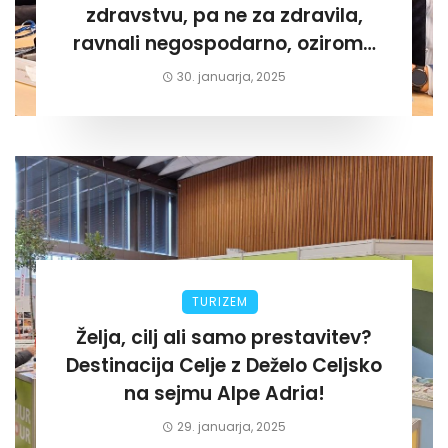
zdravstvu, pa ne za zdravila,
ravnali negospodarno, oziroma
za lastni žep. Tokrat na Žalskem«
30. januarja, 2025
TURIZEM
Želja, cilj ali samo prestavitev?
Destinacija Celje z Deželo Celjsko
na sejmu Alpe Adria!
29. januarja, 2025