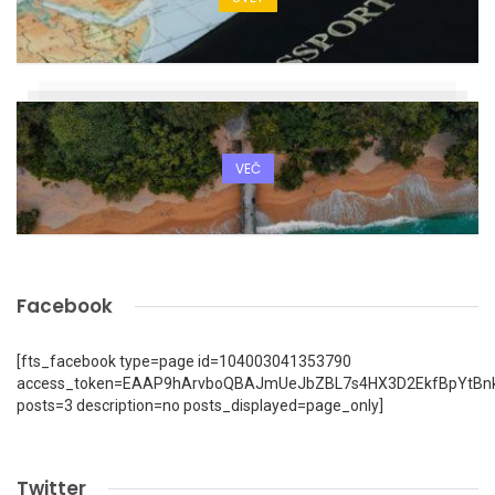
VEČ
Facebook
[fts_facebook type=page id=104003041353790
access_token=EAAP9hArvboQBAJmUeJbZBL7s4HX3D2EkfBpYtBn
posts=3 description=no posts_displayed=page_only]
Twitter