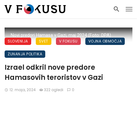
Novi predori Hamasa v Gazi, maj 2024 (Foto: DPA)
SLOVENIJA
SVET
V FOKUSU
VOJNA OBMOČJA
ZUNANJA POLITIKA
Izrael odkril nove predore
Hamasovih teroristov v Gazi
12. maja, 2024
322 ogledi
0