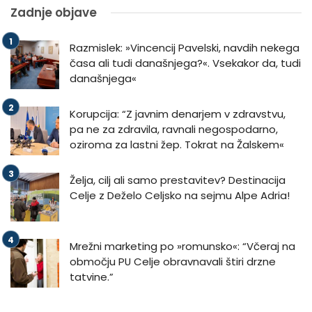
Zadnje objave
Razmislek: »Vincencij Pavelski, navdih nekega
časa ali tudi današnjega?«. Vsekakor da, tudi
današnjega«
Korupcija: “Z javnim denarjem v zdravstvu,
pa ne za zdravila, ravnali negospodarno,
oziroma za lastni žep. Tokrat na Žalskem«
Želja, cilj ali samo prestavitev? Destinacija
Celje z Deželo Celjsko na sejmu Alpe Adria!
Mrežni marketing po »romunsko«: “Včeraj na
območju PU Celje obravnavali štiri drzne
tatvine.”