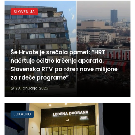
SLOVENIJA
Še Hrvate je srečala pamet: “HRT
načrtuje očitno krčenje aparata.
Slovenska RTV pa »žre« nove milijone
za rdeče programe”
28. januarja, 2025
LOKALNO