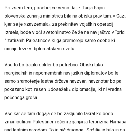
Pri vsem tem, posebej če vemo da je Tanja Fajon,
slovenska zunanja ministrica bila na obisku prav tam, v Gazi,
kjer se je »zavzemala« za prekinitev vojaških operacij
Izraela, bode v oči svetohlinstvo če že ne navijaštvo v “prid
” zatiranih Palestincev, ki ga premorejo samo osebe ki
nimajo teže v diplomatskem svetu.
Vse to bo trajalo dokler bo potrebno. Obiski tako
marginalnih in nepomembnih navijaških diplomatov bo le
samo sramotenje lastne države navzven, navznoter bo pa
pokazano kot resen »dosežek« diplomacije, ki ni vredna
počenega groša.
Vse kar se tam dogaja se bo zaključilo takrat ko bodo
zmanipulirani Palestinci rešeni zganjanja terorizma Hamasa
nad lastnim narodom. To in nič drugega. Sožitje je bilo in ga