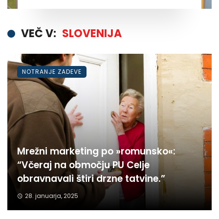
VEČ V:
SLOVENIJA
NOTRANJE ZADEVE
Mrežni marketing po »romunsko«:
“Včeraj na območju PU Celje
obravnavali štiri drzne tatvine.”
28. januarja, 2025