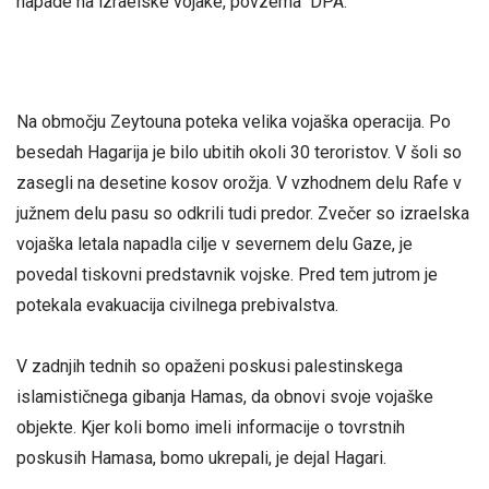
napade na izraelske vojake, povzema DPA.
Na območju Zeytouna poteka velika vojaška operacija. Po
besedah ​​Hagarija je bilo ubitih okoli 30 teroristov. V šoli so
zasegli na desetine kosov orožja. V vzhodnem delu Rafe v
južnem delu pasu so odkrili tudi predor. Zvečer so izraelska
vojaška letala napadla cilje v severnem delu Gaze, je
povedal tiskovni predstavnik vojske. Pred tem jutrom je
potekala evakuacija civilnega prebivalstva.
V zadnjih tednih so opaženi poskusi palestinskega
islamističnega gibanja Hamas, da obnovi svoje vojaške
objekte. Kjer koli bomo imeli informacije o tovrstnih
poskusih Hamasa, bomo ukrepali, je dejal Hagari.