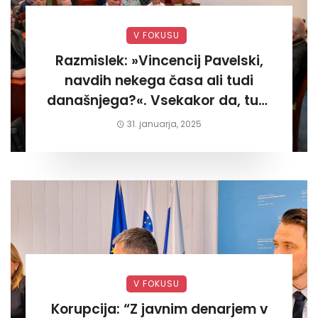
V FOKUSU
Razmislek: »Vincencij Pavelski,
navdih nekega časa ali tudi
današnjega?«. Vsekakor da, tudi
današnjega«
31. januarja, 2025
V FOKUSU
Korupcija: “Z javnim denarjem v