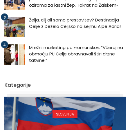
oziroma za lastni žep. Tokrat na Žalskem«
Želja, cilj ali samo prestavitev? Destinacija
Celje z Deželo Celjsko na sejmu Alpe Adria!
Mrežni marketing po »romunsko«: “Včeraj na
območju PU Celje obravnavali štiri drzne
tatvine.”
Kategorije
SLOVENIJA