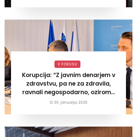
V FOKUSU
Korupcija: “Z javnim denarjem v
zdravstvu, pa ne za zdravila,
ravnali negospodarno, oziroma
za lastni žep. Tokrat na Žalskem«
30. januarja, 2025