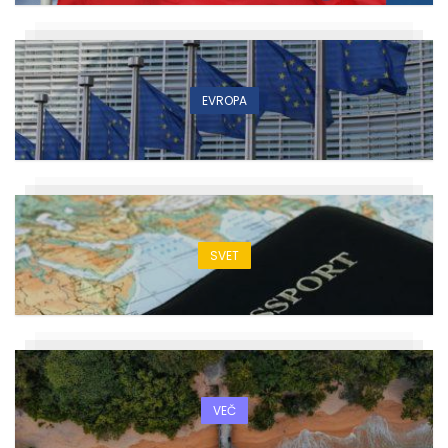
EVROPA
SVET
VEČ