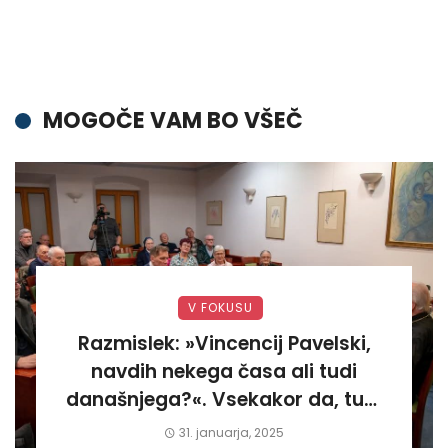
MOGOČE VAM BO VŠEČ
V FOKUSU
Razmislek: »Vincencij Pavelski,
navdih nekega časa ali tudi
današnjega?«. Vsekakor da, tudi
današnjega«
31. januarja, 2025