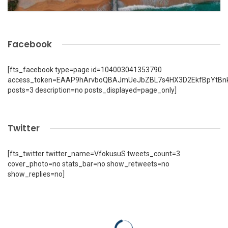
Facebook
[fts_facebook type=page id=104003041353790
access_token=EAAP9hArvboQBAJmUeJbZBL7s4HX3D2EkfBpYtBn
posts=3 description=no posts_displayed=page_only]
Twitter
[fts_twitter twitter_name=VfokusuS tweets_count=3
cover_photo=no stats_bar=no show_retweets=no
show_replies=no]