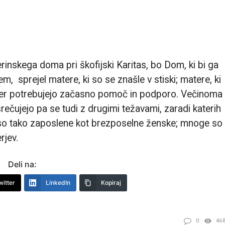
inskega doma pri škofijski Karitas, bo Dom, ki bi ga
, sprejel matere, ki so se znašle v stiski; matere, ki
h ter potrebujejo začasno pomoč in podporo. Večinoma
srečujejo pa se tudi z drugimi težavami, zaradi katerih
 so tako zaposlene kot brezposelne ženske; mnoge so
rjev.
Deli na:
witter
LinkedIn
Kopiraj
0
46