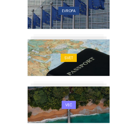
EVROPA
SVET
VEČ