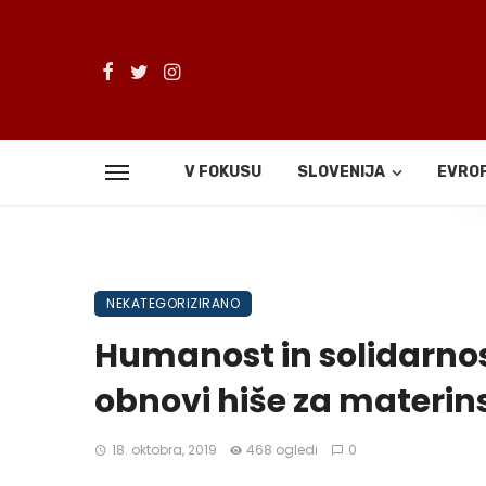
V FOKUSU
SLOVENIJA
EVRO
De
NEKATEGORIZIRANO
Humanost in solidarnos
obnovi hiše za materin
18. oktobra, 2019
468 ogledi
0