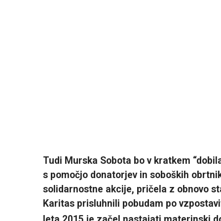
Tudi Murska Sobota bo v kratkem “dobila
s pomočjo donatorjev in soboških obrtnik
solidarnostne akcije, pričela z obnovo st
Karitas prisluhnili pobudam po vzpostav
leta 2015 je začel nastajati materinski 