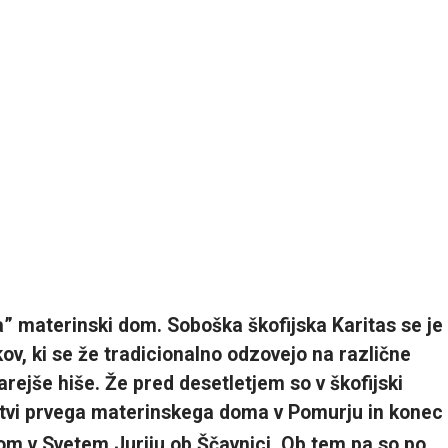
” materinski dom. Soboška škofijska Karitas se je
ov, ki se že tradicionalno odzovejo na različne
arejše hiše. Že pred desetletjem so v škofijski
itvi prvega materinskega doma v Pomurju in konec
dom v Svetem Juriju ob Ščavnici.
Ob tem pa so po