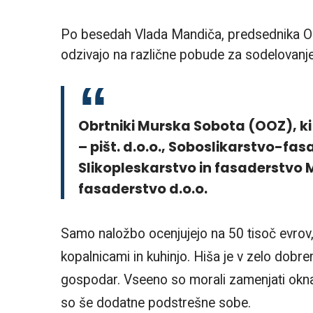
Po besedah Vlada Mandiča, predsednika OO
odzivajo na različne pobude za sodelovanje 
Obrtniki Murska Sobota (OOZ), ki s
– pišt. d.o.o., Soboslikarstvo-fa
Slikopleskarstvo in fasaderstvo M
fasaderstvo d.o.o.
Samo naložbo ocenjujejo na 50 tisoč evrov,
kopalnicami in kuhinjo. Hiša je v zelo dobrem 
gospodar. Vseeno so morali zamenjati okna, 
so še dodatne podstrešne sobe.