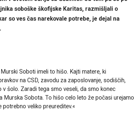
ika soboške škofijske Karitas, razmišljali o
ar so ves čas narekovale potrebe, je dejal na
i.
Murski Soboti imeli to hišo. Kajti matere, ki
pravkov na CSD, zavodu za zaposlovanje, sodiščih,
ijo v šolo. Zaradi tega smo veseli, da smo konec
sta Murska Sobota. To hišo celo leto že počasi urejamo
e potrebno veliko preureditev.«