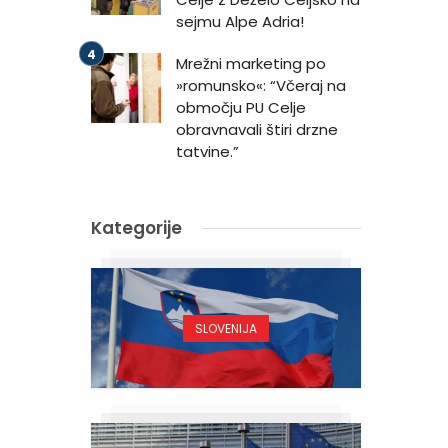
sejmu Alpe Adria!
Mrežni marketing po
»romunsko«: “Včeraj na
območju PU Celje
obravnavali štiri drzne
tatvine.”
Kategorije
SLOVENIJA