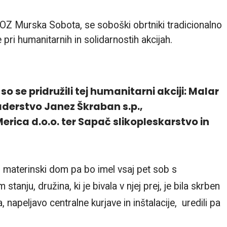
Z Murska Sobota, se soboški obrtniki tradicionalno
pri humanitarnih in solidarnostih akcijah.
o se pridružili tej humanitarni akciji: Malar
saderstvo Janez Škraban s.p.,
erica d.o.o. ter Sapač slikopleskarstvo in
 materinski dom pa bo imel vsaj pet sob s
stanju, družina, ki je bivala v njej prej, je bila skrben
napeljavo centralne kurjave in inštalacije, uredili pa