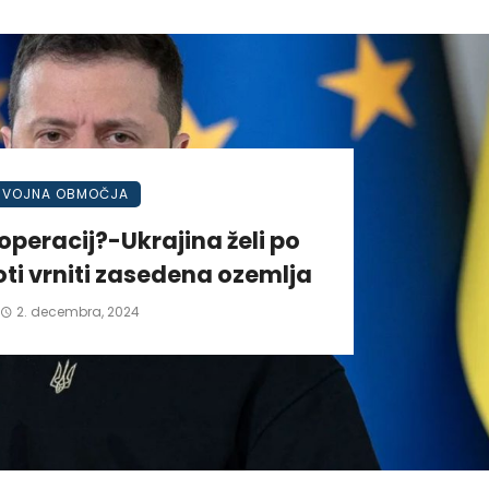
VOJNA OBMOČJA
operacij?-Ukrajina želi po
ti vrniti zasedena ozemlja
2. decembra, 2024