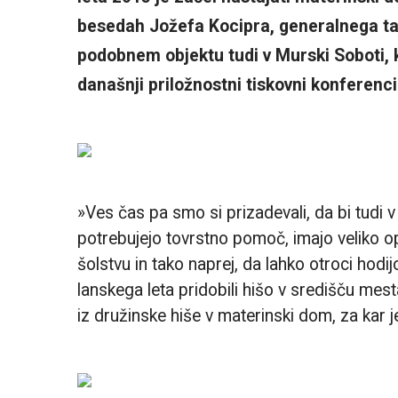
besedah Jožefa Kocipra, generalnega tajn
podobnem objektu tudi v Murski Soboti, k
današnji priložnostni tiskovni konferenc
»Ves čas pa smo si prizadevali, da bi tudi v 
potrebujejo tovrstno pomoč, imajo veliko o
šolstvu in tako naprej, da lahko otroci hod
lanskega leta pridobili hišo v središču me
iz družinske hiše v materinski dom, za kar j