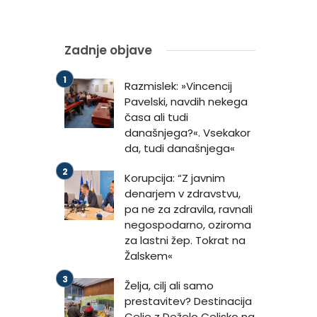
Zadnje objave
Razmislek: »Vincencij
Pavelski, navdih nekega
časa ali tudi
današnjega?«. Vsekakor
da, tudi današnjega«
Korupcija: “Z javnim
denarjem v zdravstvu,
pa ne za zdravila, ravnali
negospodarno, oziroma
za lastni žep. Tokrat na
Žalskem«
Želja, cilj ali samo
prestavitev? Destinacija
Celje z Deželo Celjsko na