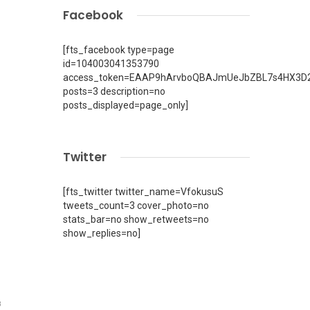
Facebook
[fts_facebook type=page
id=104003041353790
access_token=EAAP9hArvboQBAJmUeJbZBL7s4HX3D2
posts=3 description=no
posts_displayed=page_only]
Twitter
[fts_twitter twitter_name=VfokusuS
tweets_count=3 cover_photo=no
stats_bar=no show_retweets=no
show_replies=no]
8