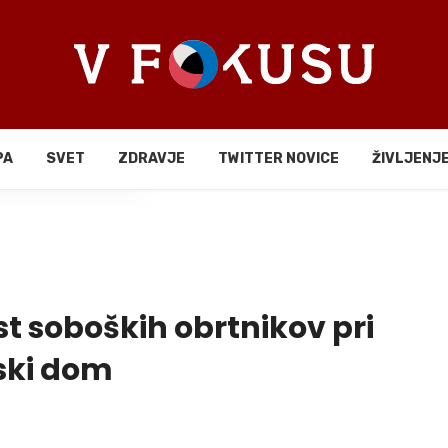
PA
SVET
ZDRAVJE
TWITTER NOVICE
ŽIVLJENJ
li
t soboških obrtnikov pri
ski dom