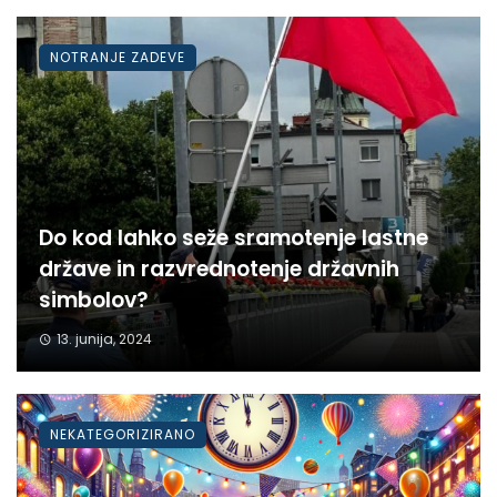
NOTRANJE ZADEVE
Do kod lahko seže sramotenje lastne
države in razvrednotenje državnih
simbolov?
13. junija, 2024
NEKATEGORIZIRANO