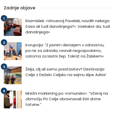
Zadnje objave
Razmislek: »Vincencij Pavelski, navdih nekega
časa ali tudi današnjega?«. Vsekakor da, tudi
današnjega«
Korupcija: “Z javnim denarjem v zdravstvu,
pa ne za zdravila, ravnali negospodarno,
oziroma za lastni žep. Tokrat na Žalskem«
Želja, cilj ali samo prestavitev? Destinacija
Celje z Deželo Celjsko na sejmu Alpe Adria!
Mrežni marketing po »romunsko«: “Včeraj na
območju PU Celje obravnavali štiri drzne
tatvine.”