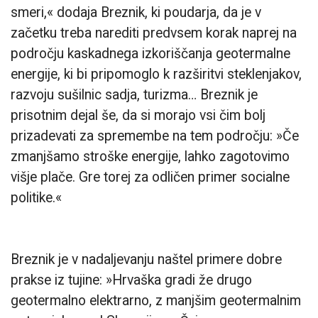
smeri,« dodaja Breznik, ki poudarja, da je v
začetku treba narediti predvsem korak naprej na
področju kaskadnega izkoriščanja geotermalne
energije, ki bi pripomoglo k razširitvi steklenjakov,
razvoju sušilnic sadja, turizma… Breznik je
prisotnim dejal še, da si morajo vsi čim bolj
prizadevati za spremembe na tem področju: »Če
zmanjšamo stroške energije, lahko zagotovimo
višje plače. Gre torej za odličen primer socialne
politike.«
Breznik je v nadaljevanju naštel primere dobre
prakse iz tujine: »Hrvaška gradi že drugo
geotermalno elektrarno, z manjšim geotermalnim