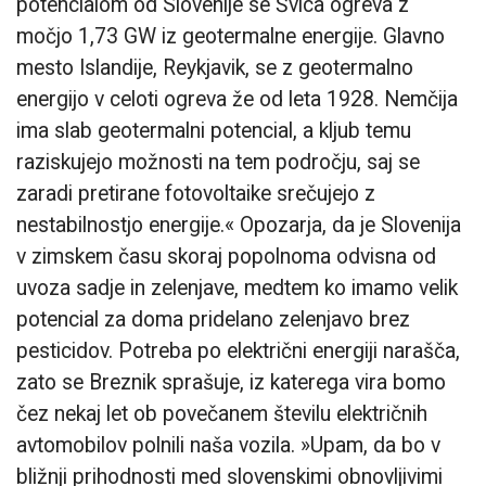
potencialom od Slovenije se Švica ogreva z
močjo 1,73 GW iz geotermalne energije. Glavno
mesto Islandije, Reykjavik, se z geotermalno
energijo v celoti ogreva že od leta 1928. Nemčija
ima slab geotermalni potencial, a kljub temu
raziskujejo možnosti na tem področju, saj se
zaradi pretirane fotovoltaike srečujejo z
nestabilnostjo energije.« Opozarja, da je Slovenija
v zimskem času skoraj popolnoma odvisna od
uvoza sadje in zelenjave, medtem ko imamo velik
potencial za doma pridelano zelenjavo brez
pesticidov. Potreba po električni energiji narašča,
zato se Breznik sprašuje, iz katerega vira bomo
čez nekaj let ob povečanem številu električnih
avtomobilov polnili naša vozila. »Upam, da bo v
bližnji prihodnosti med slovenskimi obnovljivimi