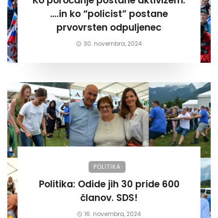
Ko poročanje postane aktivizem.
….in ko “policist” postane
prvovrsten odpuljenec
30. novembra, 2024
POLITIKA
Politika: Odide jih 30 pride 600
članov. SDS!
16. novembra, 2024