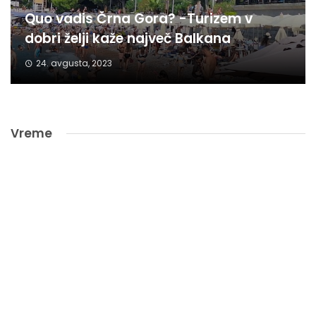
Quo vadis Črna Gora? -Turizem v
dobri želji kaže največ Balkana
24. avgusta, 2023
Vreme