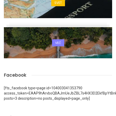
SVET
VEČ
Facebook
[fts_facebook type=page id=104003041353790
access_token=EAAP9hArvboQBAJmUeJbZBL7s4HX3D2EkfBpYtBn
posts=3 description=no posts_displayed=page_only]