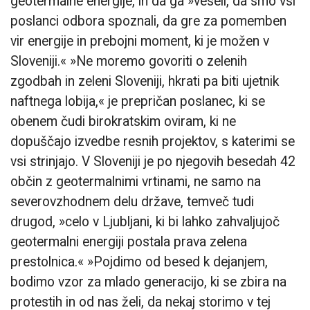
geotermalne energije, in da ga »veseli, da smo vsi
poslanci odbora spoznali, da gre za pomemben
vir energije in prebojni moment, ki je možen v
Sloveniji.« »Ne moremo govoriti o zelenih
zgodbah in zeleni Sloveniji, hkrati pa biti ujetnik
naftnega lobija,« je prepričan poslanec, ki se
obenem čudi birokratskim oviram, ki ne
dopuščajo izvedbe resnih projektov, s katerimi se
vsi strinjajo. V Sloveniji je po njegovih besedah 42
občin z geotermalnimi vrtinami, ne samo na
severovzhodnem delu države, temveč tudi
drugod, »celo v Ljubljani, ki bi lahko zahvaljujoč
geotermalni energiji postala prava zelena
prestolnica.« »Pojdimo od besed k dejanjem,
bodimo vzor za mlado generacijo, ki se zbira na
protestih in od nas želi, da nekaj storimo v tej