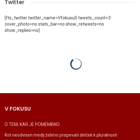
Twitter
[fts_twitter twitter_name=VfokusuS tweets_count=3
cover_photo=no stats_bar=no show_retweets=no
show_replies=no]
V FOKUSU
O TEM, KAR JE POMEMBNO.
Kot neodvisen medij želimo prispevati delček k pluralnosti