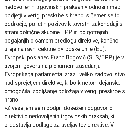
nedovoljenih trgovinskih praksah v odnosih med
podjetji v verigi preskrbe s hrano, s čemer se to
področje, po letih pozivov k tovrstni zakonodaji s
strani politične skupine EPP in dolgotrajnih
pogajanjih o samem predlogu direktive, končno
ureja na ravni celotne Evropske unije (EU).
Evropski poslanec Franc Bogovič (SLS/EPP) je v
svojem govoru na plenarnem zasedanju
Evropskega parlamenta izrazil veliko zadovoljstvo
nad sprejetjem direktive, ki bo kmetom dejansko
omogočila izboljšanje položaja v verigi preskrbe s
hrano.
»Z veseljem sem podprl doseženi dogovor o
direktivi o nedovoljenih trgovinskih praksah, ki
predstavlja podlago za uveljavitev direktive. V