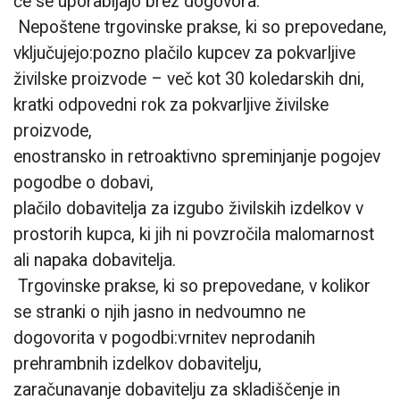
če se uporabljajo brez dogovora.
Nepoštene trgovinske prakse, ki so prepovedane,
vključujejo:pozno plačilo kupcev za pokvarljive
živilske proizvode – več kot 30 koledarskih dni,
kratki odpovedni rok za pokvarljive živilske
proizvode,
enostransko in retroaktivno spreminjanje pogojev
pogodbe o dobavi,
plačilo dobavitelja za izgubo živilskih izdelkov v
prostorih kupca, ki jih ni povzročila malomarnost
ali napaka dobavitelja.
Trgovinske prakse, ki so prepovedane, v kolikor
se stranki o njih jasno in nedvoumno ne
dogovorita v pogodbi:vrnitev neprodanih
prehrambnih izdelkov dobavitelju,
zaračunavanje dobavitelju za skladiščenje in