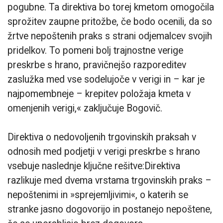
pogubne. Ta direktiva bo torej kmetom omogočila
sprožitev zaupne pritožbe, če bodo ocenili, da so
žrtve nepoštenih praks s strani odjemalcev svojih
pridelkov. To pomeni bolj trajnostne verige
preskrbe s hrano, pravičnejšo razporeditev
zaslužka med vse sodelujoče v verigi in – kar je
najpomembneje – krepitev položaja kmeta v
omenjenih verigi,« zaključuje Bogovič.
Direktiva o nedovoljenih trgovinskih praksah v
odnosih med podjetji v verigi preskrbe s hrano
vsebuje naslednje ključne rešitve:Direktiva
razlikuje med dvema vrstama trgovinskih praks –
nepoštenimi in »sprejemljivimi«, o katerih se
stranke jasno dogovorijo in postanejo nepoštene,