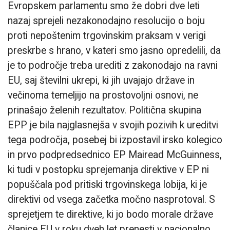
Evropskem parlamentu smo že dobri dve leti
nazaj sprejeli nezakonodajno resolucijo o boju
proti nepoštenim trgovinskim praksam v verigi
preskrbe s hrano, v kateri smo jasno opredelili, da
je to področje treba urediti z zakonodajo na ravni
EU, saj številni ukrepi, ki jih uvajajo države in
večinoma temeljijo na prostovoljni osnovi, ne
prinašajo želenih rezultatov. Politična skupina
EPP je bila najglasnejša v svojih pozivih k ureditvi
tega področja, posebej bi izpostavil irsko kolegico
in prvo podpredsednico EP Mairead McGuinness,
ki tudi v postopku sprejemanja direktive v EP ni
popuščala pod pritiski trgovinskega lobija, ki je
direktivi od vsega začetka močno nasprotoval. S
sprejetjem te direktive, ki jo bodo morale države
članice EU v roku dveh let prenesti v nacionalno