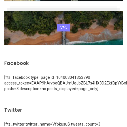
VEČ
Facebook
[fts_facebook type=page id=104003041353790
access_token=EAAP9hArvboQBAJmUeJbZBL7s4HX3D2EkfBpYtBn
posts=3 description=no posts_displayed=page_only]
Twitter
[fts_twitter twitter_name=VfokusuS tweets_count=3