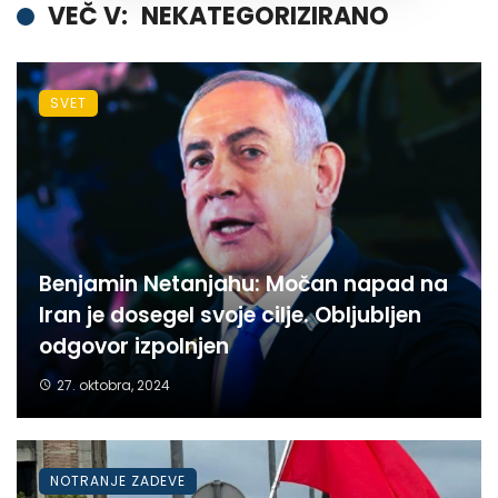
VEČ V:
NEKATEGORIZIRANO
SVET
Benjamin Netanjahu: Močan napad na
Iran je dosegel svoje cilje. Obljubljen
odgovor izpolnjen
27. oktobra, 2024
NOTRANJE ZADEVE