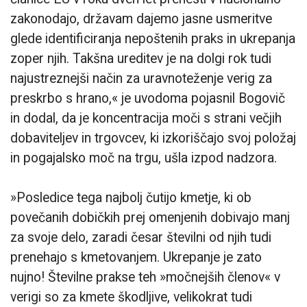
zakonodajo, državam dajemo jasne usmeritve
glede identificiranja nepoštenih praks in ukrepanja
zoper njih. Takšna ureditev je na dolgi rok tudi
najustreznejši način za uravnoteženje verig za
preskrbo s hrano,« je uvodoma pojasnil Bogovič
in dodal, da je koncentracija moči s strani večjih
dobaviteljev in trgovcev, ki izkoriščajo svoj položaj
in pogajalsko moč na trgu, ušla izpod nadzora.
»Posledice tega najbolj čutijo kmetje, ki ob
povečanih dobičkih prej omenjenih dobivajo manj
za svoje delo, zaradi česar številni od njih tudi
prenehajo s kmetovanjem. Ukrepanje je zato
nujno! Številne prakse teh »močnejših členov« v
verigi so za kmete škodljive, velikokrat tudi