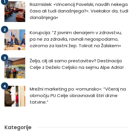
Razmislek: »Vincencij Pavelski, navdih nekega
časa ali tudi današnjega?«. Vsekakor da, tudi
današnjega«
Korupcija: “Z javnim denarjem v zdravstvu,
pa ne za zdravila, ravnali negospodarno,
oziroma za lastni žep. Tokrat na Žalskem«
Želja, cilj ali samo prestavitev? Destinacija
Celje z Deželo Celjsko na sejmu Alpe Adria!
Mrežni marketing po »romunsko«: “Včeraj na
območju PU Celje obravnavali štiri drzne
tatvine.”
Kategorije