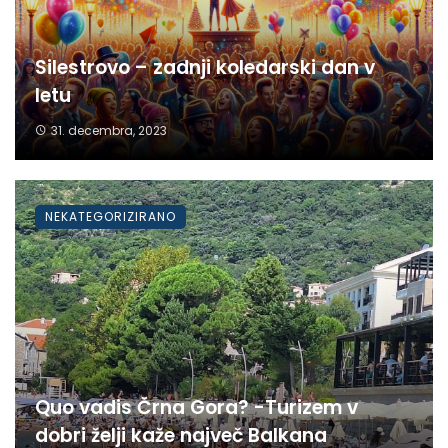
Silestrovo – zadnji koledarski dan v
letu
31. decembra, 2023
NEKATEGORIZIRANO
Quo vadis Črna Gora? -Turizem v
dobri želji kaže največ Balkana