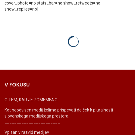
cover_photo=no stats_bar=no show_retweets=no
show_replies=no]
V FOKUSU
O TEM, KAR JE POMEMBNO.
Kot neodvisen medij želimo prispevati delček k pluralnosti
slovenskega medijskega prostora.
_______________________
Vpisan v razvid medijev