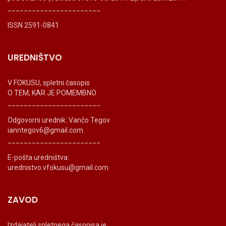
_______________________
ISSN 2591-0841
UREDNIŠTVO
V FOKUSU, spletni časopis
O TEM, KAR JE POMEMBNO
_______________________
Odgovorni urednik: Vančo Tegov
ianntegov6@gmail.com
_______________________
E-pošta uredništva:
urednistvo.vfokusu@gmail.com
ZAVOD
Izdajatelj spletnega časopisa je