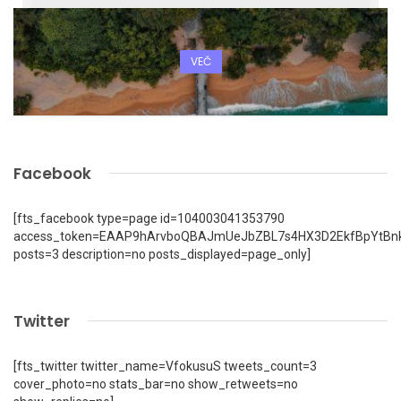
VEČ
Facebook
[fts_facebook type=page id=104003041353790
access_token=EAAP9hArvboQBAJmUeJbZBL7s4HX3D2EkfBpYtBn
posts=3 description=no posts_displayed=page_only]
Twitter
[fts_twitter twitter_name=VfokusuS tweets_count=3
cover_photo=no stats_bar=no show_retweets=no