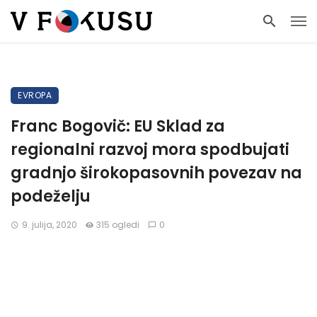
EVROPA
Franc Bogovič: EU Sklad za
regionalni razvoj mora spodbujati
gradnjo širokopasovnih povezav na
podeželju
9. julija, 2020
315 ogledi
0