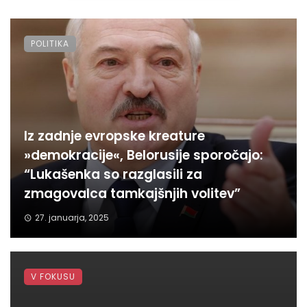
POLITIKA
Iz zadnje evropske kreature
»demokracije«, Belorusije sporočajo:
“Lukašenka so razglasili za
zmagovalca tamkajšnjih volitev”
27. januarja, 2025
V FOKUSU