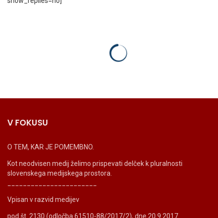
show_replies=no]
V FOKUSU
O TEM, KAR JE POMEMBNO.
Kot neodvisen medij želimo prispevati delček k pluralnosti
slovenskega medijskega prostora.
_______________________
Vpisan v razvid medijev
pod št. 2130 (odločba 61510-88/2017/2), dne 20.9.2017.