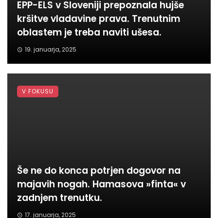
EPP-ELS v Sloveniji prepoznala hujše
kršitve vladavine prava. Trenutnim
oblastem je treba naviti ušesa.
19. januarja, 2025
V FOKUSU
Še ne do konca potrjen dogovor na
majavih nogah. Hamasova »finta« v
zadnjem trenutku.
17. januarja, 2025