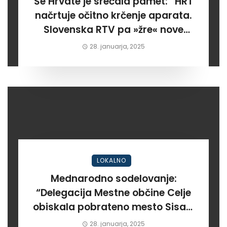
Še Hrvate je srečala pamet: “HRT
načrtuje očitno krčenje aparata.
Slovenska RTV pa »žre« nove
milijone za rdeče programe”
28. januarja, 2025
LOKALNO
Mednarodno sodelovanje:
“Delegacija Mestne občine Celje
obiskala pobrateno mesto Sisak.
Po dooolgem času!”
28. januarja, 2025