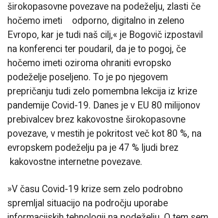
širokopasovne povezave na podeželju, zlasti če
hočemo imeti odporno, digitalno in zeleno
Evropo, kar je tudi naš cilj,« je Bogovič izpostavil
na konferenci ter poudaril, da je to pogoj, če
hočemo imeti oziroma ohraniti evropsko
podeželje poseljeno. To je po njegovem
prepričanju tudi zelo pomembna lekcija iz krize
pandemije Covid-19. Danes je v EU 80 milijonov
prebivalcev brez kakovostne širokopasovne
povezave, v mestih je pokritost več kot 80 %, na
evropskem podeželju pa je 47 % ljudi brez
kakovostne internetne povezave.
»V času Covid-19 krize sem zelo podrobno
spremljal situacijo na področju uporabe
informacijskih tehnologij na podeželju. O tem sem