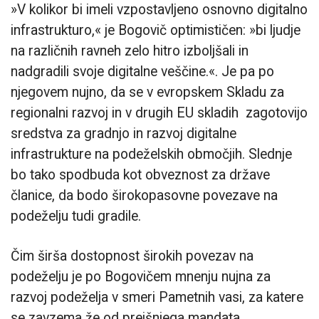
»V kolikor bi imeli vzpostavljeno osnovno digitalno
infrastrukturo,« je Bogovič optimističen: »bi ljudje
na različnih ravneh zelo hitro izboljšali in
nadgradili svoje digitalne veščine.«. Je pa po
njegovem nujno, da se v evropskem Skladu za
regionalni razvoj in v drugih EU skladih zagotovijo
sredstva za gradnjo in razvoj digitalne
infrastrukture na podeželskih območjih. Slednje
bo tako spodbuda kot obveznost za države
članice, da bodo širokopasovne povezave na
podeželju tudi gradile.
Čim širša dostopnost širokih povezav na
podeželju je po Bogovičem mnenju nujna za
razvoj podeželja v smeri Pametnih vasi, za katere
se zavzema že od prejšnjega mandata