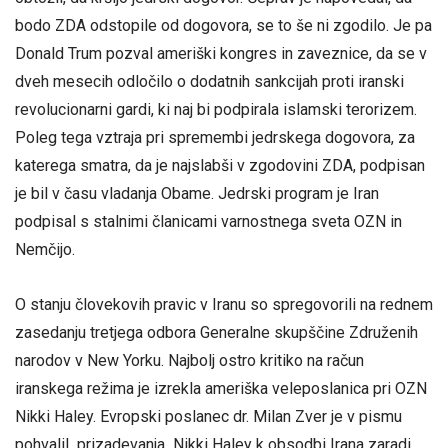
bodo ZDA odstopile od dogovora, se to še ni zgodilo. Je pa
Donald Trum pozval ameriški kongres in zaveznice, da se v
dveh mesecih odločilo o dodatnih sankcijah proti iranski
revolucionarni gardi, ki naj bi podpirala islamski terorizem.
Poleg tega vztraja pri spremembi jedrskega dogovora, za
katerega smatra, da je najslabši v zgodovini ZDA, podpisan
je bil v času vladanja Obame. Jedrski program je Iran
podpisal s stalnimi članicami varnostnega sveta OZN in
Nemčijo.
O stanju človekovih pravic v Iranu so spregovorili na rednem
zasedanju tretjega odbora Generalne skupščine Združenih
narodov v New Yorku. Najbolj ostro kritiko na račun
iranskega režima je izrekla ameriška veleposlanica pri OZN
Nikki Haley. Evropski poslanec dr. Milan Zver je v pismu
pohvalil prizadevanja Nikki Haley k obsodbi Irana zaradi