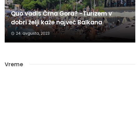
Quo vadis Črna Gora? -Turizem v
dobri želji kaže največ Balkana
24. avgusta, 2023
Vreme