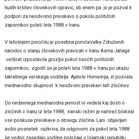
hudih kršitev človekovih opravic, ob enem pa jo je pozval k
podpori za neodvisno preiskavo o pokolu političnih
zapornikov poleti leta 1988 v Iranu.
V letošnjem poročilu je posebna poročevalka Združenih
narodov o stanju človekovih pravicah v Iranu Asma Jahagir
večkrat izpostavila grozljiv pokol tisočih političnih
zapornikov, zgodil se je poleti leta 1988 v Iranu po ukazu
takratnega verskega voditelja Ajatole Homeinija, in pozvala
mednarodno skupnost k neodvisni preiskavi teh zločinov.
Do nedavnega mednarodna javnost ni vedela kaj dosti o
zločinih v Iranu iz leta 1988, iranski režim je namreč blokiral
vse poskuse preiskave o obsegu zločina. Lani objavljen
avdio posnetek razkriva, da odgovorni za pokol leta 1988
še vedno zasedajo vodilne položaje v Islamski republiki