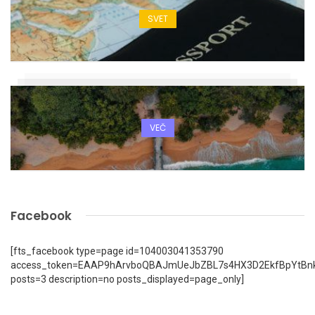
SVET
VEČ
Facebook
[fts_facebook type=page id=104003041353790
access_token=EAAP9hArvboQBAJmUeJbZBL7s4HX3D2EkfBpYtBn
posts=3 description=no posts_displayed=page_only]