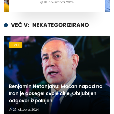
16. novembra, 2024
VEČ V:
NEKATEGORIZIRANO
SVET
Benjamin Netanjahu: Močan napad na
Iran je dosegel svoje cilje. Obljubljen
odgovor izpolnjen
27. oktobra, 2024