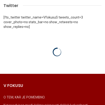
Twitter
[fts_twitter twitter_name=VfokusuS tweets_count=3
cover_photo=no stats_bar=no show_retweets=no
show_replies=no]
V FOKUSU
O TEM, KAR JE POMEMBNO.