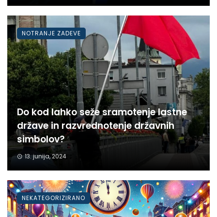
NOTRANJE ZADEVE
Do kod lahko seže sramotenje lastne
države in razvrednotenje državnih
simbolov?
13. junija, 2024
NEKATEGORIZIRANO