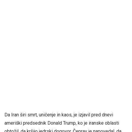
Da Iran širi smrt, uničenje in kaos, je izjavil pred dnevi
ameriški predsednik Donald Trump, ko je iranske oblasti
obtožil, da kršijo jedrski dogovor. Čeprav je napovedal, da