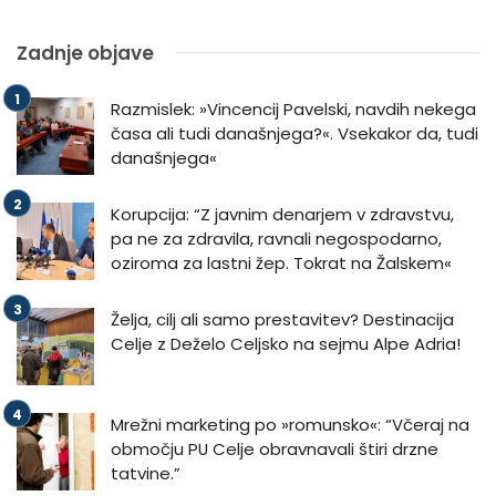
Zadnje objave
Razmislek: »Vincencij Pavelski, navdih nekega
časa ali tudi današnjega?«. Vsekakor da, tudi
današnjega«
Korupcija: “Z javnim denarjem v zdravstvu,
pa ne za zdravila, ravnali negospodarno,
oziroma za lastni žep. Tokrat na Žalskem«
Želja, cilj ali samo prestavitev? Destinacija
Celje z Deželo Celjsko na sejmu Alpe Adria!
Mrežni marketing po »romunsko«: “Včeraj na
območju PU Celje obravnavali štiri drzne
tatvine.”