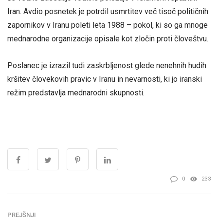
Iran. Avdio posnetek je potrdil usmrtitev več tisoč političnih
zapornikov v Iranu poleti leta 1988 – pokol, ki so ga mnoge
mednarodne organizacije opisale kot zločin proti človeštvu.
Poslanec je izrazil tudi zaskrbljenost glede nenehnih hudih
kršitev človekovih pravic v Iranu in nevarnosti, ki jo iranski
režim predstavlja mednarodni skupnosti.
0
233
PREJŠNJI