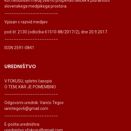
Kot neodvisen medij želimo prispevati delček k pluralnosti
slovenskega medijskega prostora.
_______________________
Vpisan v razvid medijev
pod št. 2130 (odločba 61510-88/2017/2), dne 20.9.2017.
_______________________
ISSN 2591-0841
UREDNIŠTVO
V FOKUSU, spletni časopis
O TEM, KAR JE POMEMBNO
_______________________
Odgovorni urednik: Vančo Tegov
ianntegov6@gmail.com
_______________________
E-pošta uredništva:
urednistvo.vfokusu@gmail.com