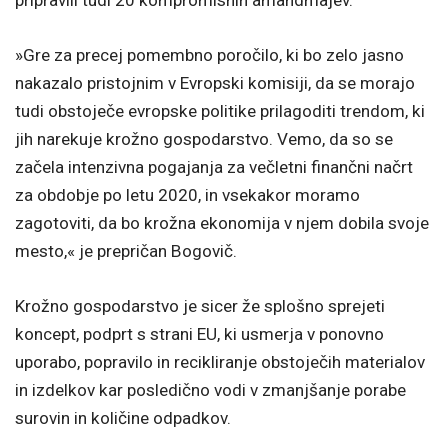
pripravili tudi 20 kompromisnih amandmajev.
»Gre za precej pomembno poročilo, ki bo zelo jasno
nakazalo pristojnim v Evropski komisiji, da se morajo
tudi obstoječe evropske politike prilagoditi trendom, ki
jih narekuje krožno gospodarstvo. Vemo, da so se
začela intenzivna pogajanja za večletni finančni načrt
za obdobje po letu 2020, in vsekakor moramo
zagotoviti, da bo krožna ekonomija v njem dobila svoje
mesto,« je prepričan Bogovič.
Krožno gospodarstvo je sicer že splošno sprejeti
koncept, podprt s strani EU, ki usmerja v ponovno
uporabo, popravilo in recikliranje obstoječih materialov
in izdelkov kar posledično vodi v zmanjšanje porabe
surovin in količine odpadkov.