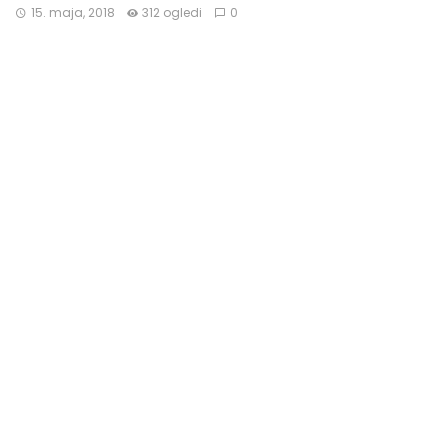
15. maja, 2018
312 ogledi
0