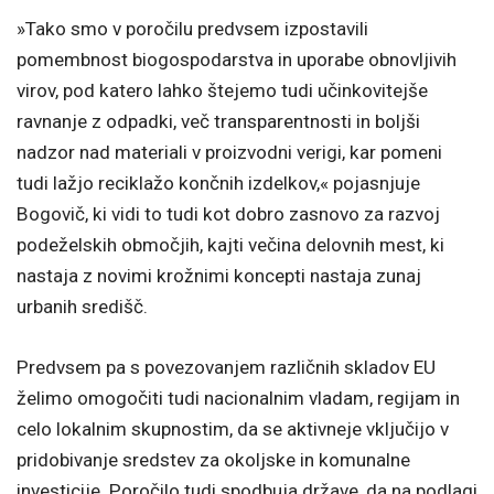
»Tako smo v poročilu predvsem izpostavili
pomembnost biogospodarstva in uporabe obnovljivih
virov, pod katero lahko štejemo tudi učinkovitejše
ravnanje z odpadki, več transparentnosti in boljši
nadzor nad materiali v proizvodni verigi, kar pomeni
tudi lažjo reciklažo končnih izdelkov,« pojasnjuje
Bogovič, ki vidi to tudi kot dobro zasnovo za razvoj
podeželskih območjih, kajti večina delovnih mest, ki
nastaja z novimi krožnimi koncepti nastaja zunaj
urbanih središč.
Predvsem pa s povezovanjem različnih skladov EU
želimo omogočiti tudi nacionalnim vladam, regijam in
celo lokalnim skupnostim, da se aktivneje vključijo v
pridobivanje sredstev za okoljske in komunalne
investicije. Poročilo tudi spodbuja države, da na podlagi