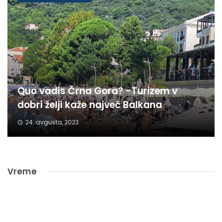
Quo vadis Črna Gora? -Turizem v
dobri želji kaže največ Balkana
24. avgusta, 2023
Vreme