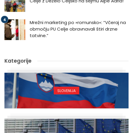
Celje z Deželo Celjsko na sejmu Alpe Adria!
Mrežni marketing po »romunsko«: “Včeraj na
območju PU Celje obravnavali štiri drzne
tatvine.”
Kategorije
SLOVENIJA