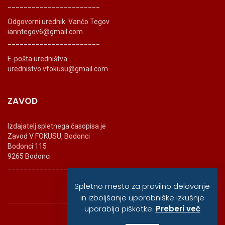
_______________________
Odgovorni urednik: Vančo Tegov
ianntegov6@gmail.com
_______________________
E-pošta uredništva:
urednistvo.vfokusu@gmail.com
ZAVOD
Izdajatelj spletnega časopisa je
Zavod V FOKUSU, Bodonci
Bodonci 115
9265 Bodonci
_______________________
Spletno mesto za pravilno delovanje
in izboljšanje uporabniške izkušnje
uporablja piškotke.
Preberi več
© vfokusu, 2020