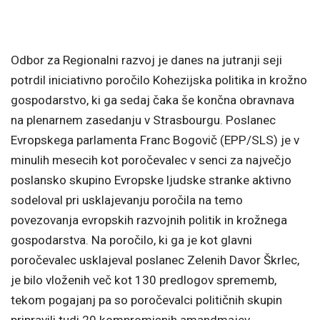
Odbor za Regionalni razvoj je danes na jutranji seji
potrdil iniciativno poročilo Kohezijska politika in krožno
gospodarstvo, ki ga sedaj čaka še končna obravnava
na plenarnem zasedanju v Strasbourgu. Poslanec
Evropskega parlamenta Franc Bogovič (EPP/SLS) je v
minulih mesecih kot poročevalec v senci za največjo
poslansko skupino Evropske ljudske stranke aktivno
sodeloval pri usklajevanju poročila na temo
povezovanja evropskih razvojnih politik in krožnega
gospodarstva. Na poročilo, ki ga je kot glavni
poročevalec usklajeval poslanec Zelenih Davor Škrlec,
je bilo vloženih več kot 130 predlogov sprememb,
tekom pogajanj pa so poročevalci političnih skupin