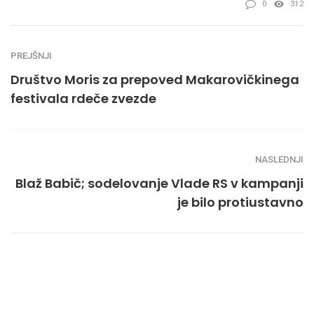
0
312
PREJŠNJI
Društvo Moris za prepoved Makarovičkinega
festivala rdeče zvezde
NASLEDNJI
Blaž Babič; sodelovanje Vlade RS v kampanji
je bilo protiustavno