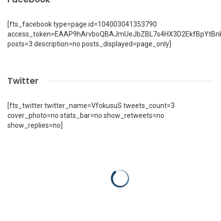
[fts_facebook type=page id=104003041353790
access_token=EAAP9hArvboQBAJmUeJbZBL7s4HX3D2EkfBpYtBn
posts=3 description=no posts_displayed=page_only]
Twitter
[fts_twitter twitter_name=VfokusuS tweets_count=3
cover_photo=no stats_bar=no show_retweets=no
show_replies=no]