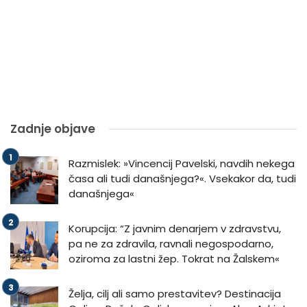
Zadnje objave
Razmislek: »Vincencij Pavelski, navdih nekega
časa ali tudi današnjega?«. Vsekakor da, tudi
današnjega«
Korupcija: “Z javnim denarjem v zdravstvu,
pa ne za zdravila, ravnali negospodarno,
oziroma za lastni žep. Tokrat na Žalskem«
Želja, cilj ali samo prestavitev? Destinacija