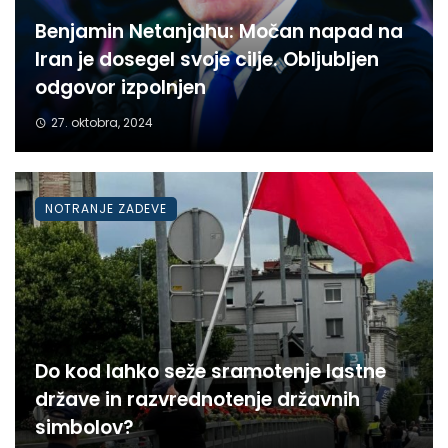
Benjamin Netanjahu: Močan napad na
Iran je dosegel svoje cilje. Obljubljen
odgovor izpolnjen
27. oktobra, 2024
NOTRANJE ZADEVE
Do kod lahko seže sramotenje lastne
države in razvrednotenje državnih
simbolov?