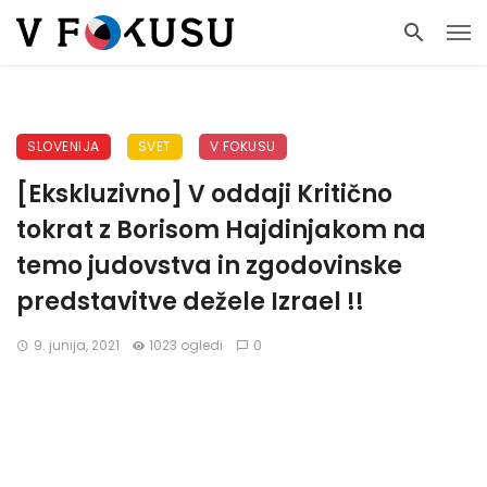
SLOVENIJA
SVET
V FOKUSU
[Ekskluzivno] V oddaji Kritično
tokrat z Borisom Hajdinjakom na
temo judovstva in zgodovinske
predstavitve dežele Izrael !!
9. junija, 2021
1023 ogledi
0