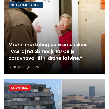
NOTRANJE ZADEVE
Mrežni marketing po »romunsko«:
“Včeraj na območju PU Celje
obravnavali štiri drzne tatvine.”
28. januarja, 2025
SLOVENIJA