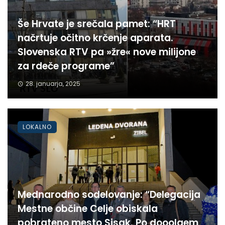
Še Hrvate je srečala pamet: “HRT
načrtuje očitno krčenje aparata.
Slovenska RTV pa »žre« nove milijone
za rdeče programe”
28. januarja, 2025
LOKALNO
Mednarodno sodelovanje: “Delegacija
Mestne občine Celje obiskala
pobrateno mesto Sisak. Po dooolgem