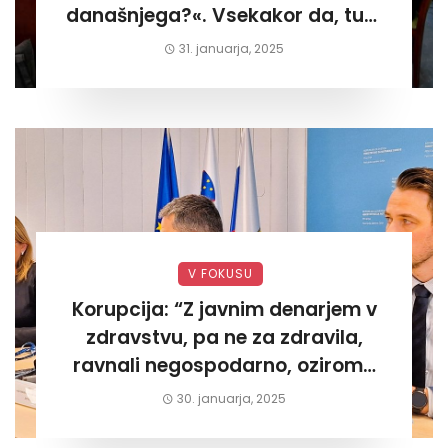
današnjega?«. Vsekakor da, tudi
današnjega«
31. januarja, 2025
V FOKUSU
Korupcija: “Z javnim denarjem v
zdravstvu, pa ne za zdravila,
ravnali negospodarno, oziroma
za lastni žep. Tokrat na Žalskem«
30. januarja, 2025