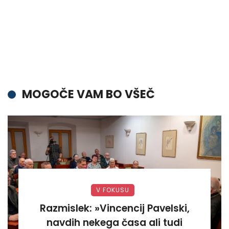
MOGOČE VAM BO VŠEČ
V FOKUSU
Razmislek: »Vincencij Pavelski,
navdih nekega časa ali tudi