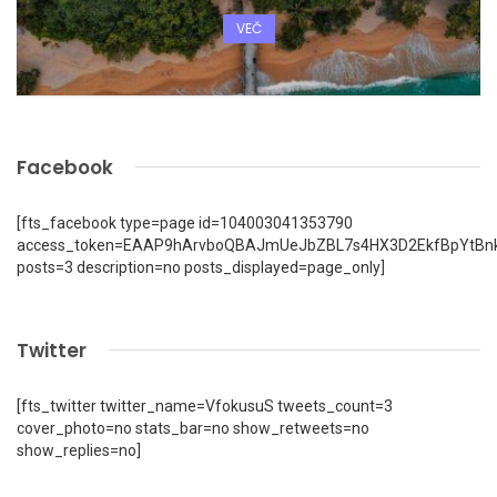
VEČ
Facebook
[fts_facebook type=page id=104003041353790
access_token=EAAP9hArvboQBAJmUeJbZBL7s4HX3D2EkfBpYtBn
posts=3 description=no posts_displayed=page_only]
Twitter
[fts_twitter twitter_name=VfokusuS tweets_count=3
cover_photo=no stats_bar=no show_retweets=no
show_replies=no]