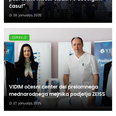
času!”
28. januarja, 2025
ZDRAVJE
VIDIM očesni center del prelomnega
mednarodnega mejnika podjetja ZEISS
27. januarja, 2025