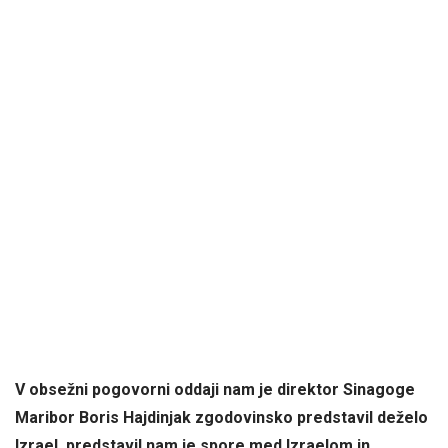
V obsežni pogovorni oddaji nam je direktor Sinagoge
Maribor Boris Hajdinjak zgodovinsko predstavil deželo
Izrael, predstavil nam je spore med Izraelom in