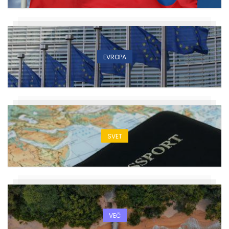
EVROPA
SVET
VEČ