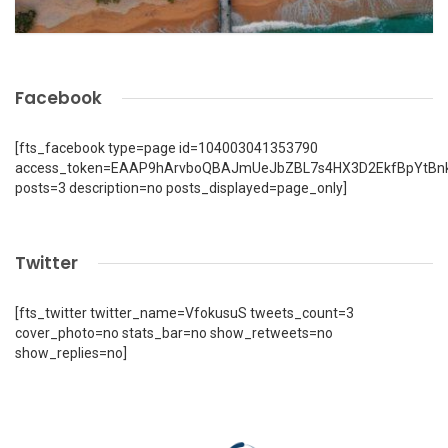
Facebook
[fts_facebook type=page id=104003041353790
access_token=EAAP9hArvboQBAJmUeJbZBL7s4HX3D2EkfBpYtBn
posts=3 description=no posts_displayed=page_only]
Twitter
[fts_twitter twitter_name=VfokusuS tweets_count=3
cover_photo=no stats_bar=no show_retweets=no
show_replies=no]