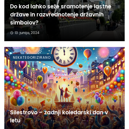
Do kod lahko seže sramotenje lastne
države in razvrednotenje državnih
simbolov?
13. junija, 2024
NEKATEGORIZIRANO
Silestrovo – zadnji koledarski dan v
letu