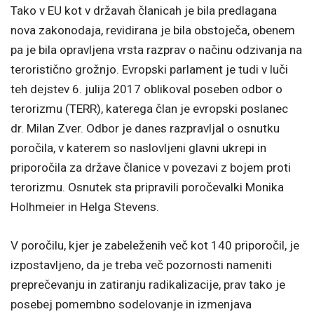
Tako v EU kot v državah članicah je bila predlagana
nova zakonodaja, revidirana je bila obstoječa, obenem
pa je bila opravljena vrsta razprav o načinu odzivanja na
teroristično grožnjo. Evropski parlament je tudi v luči
teh dejstev 6. julija 2017 oblikoval poseben odbor o
terorizmu (TERR), katerega član je evropski poslanec
dr. Milan Zver. Odbor je danes razpravljal o osnutku
poročila, v katerem so naslovljeni glavni ukrepi in
priporočila za države članice v povezavi z bojem proti
terorizmu. Osnutek sta pripravili poročevalki Monika
Holhmeier in Helga Stevens.
V poročilu, kjer je zabeleženih več kot 140 priporočil, je
izpostavljeno, da je treba več pozornosti nameniti
preprečevanju in zatiranju radikalizacije, prav tako je
posebej pomembno sodelovanje in izmenjava