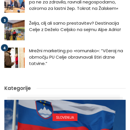
pa ne za zdravila, ravnali negospodarno,
oziroma za lastni žep. Tokrat na Žalskem«
Želja, cilj ali samo prestavitev? Destinacija
Celje z Deželo Celjsko na sejmu Alpe Adria!
Mrežni marketing po »romunsko«: “Včeraj na
območju PU Celje obravnavali štiri drzne
tatvine.”
Kategorije
SLOVENIJA