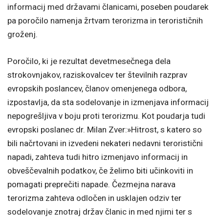
informacij med državami članicami, poseben poudarek
pa poročilo namenja žrtvam terorizma in terorističnih
groženj.
Poročilo, ki je rezultat devetmesečnega dela
strokovnjakov, raziskovalcev ter številnih razprav
evropskih poslancev, članov omenjenega odbora,
izpostavlja, da sta sodelovanje in izmenjava informacij
nepogrešljiva v boju proti terorizmu. Kot poudarja tudi
evropski poslanec dr. Milan Zver:»Hitrost, s katero so
bili načrtovani in izvedeni nekateri nedavni teroristični
napadi, zahteva tudi hitro izmenjavo informacij in
obveščevalnih podatkov, če želimo biti učinkoviti in
pomagati preprečiti napade. Čezmejna narava
terorizma zahteva odločen in usklajen odziv ter
sodelovanje znotraj držav članic in med njimi ter s