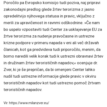
Poročilo pa Evropsko komisijo tudi poziva, naj pripravi
zakonodajni predlog glede žrtev terorizma z jasno
opredelitvijo njihovega statusa in pravic, vključno z
merili za upravičenost in ravnmi odškodnine. »Če nam
bo uspelo vzpostaviti tudi Center za usklajevanje EU za
žrtve terorizma za nudenje pravočasne in ustrezne
krizne podpore v primeru napada v eni ali več državah
članicah, kot ga predvideva tudi priporočilo, menim, da
bomo naredili velik korak tudi k ustrezni obravnavi žrtev
in družinam žrtev terorističnih napadov,« ocenjuje dr.
Zver, ki je še prepričan, da bi omenjeni Center lahko
nudil tudi ustrezne informacije glede pravic v okviru
terorističnih napadov kot tudi ustrezno pomoč žrtvam
terorističnih napadov.
Vir: https://www.milanzver.eu/