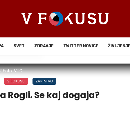
PA
SVET
ZDRAVJE
TWITTER NOVICE
ŽIVLJENJ
li
e? Foto: VTC
V FOKUSU
ZANIMIVO
a Rogli. Se kaj dogaja?