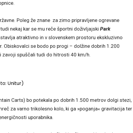
opnice.
 državne. Poleg že znane za zimo pripravljene ogrevane
 tudi nekaj kar se mu reče športni doživljajski
Park
dstavlja atraktivno in v slovenskem prostoru ekskluzivno
. Obiskovalci se bodo po progi – dolžine dobrih 1.200
i zavoji spuščali tudi do hitrosti 40 km/h.
to: Unitur)
ntain Carts) bo potekala po dobrih 1.500 metrov dolgi stezi,
eč za varno trikolesno kolo, ki ga »poganja« gravitacija ter
 energičnosti uporabnika.