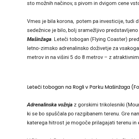
sto možnih načinov, s pivom in dvigom cene vst
Vmes je bila korona, potem pa investicije, tudi
sedežnice je bilo, bolj sramežljivo predstavljeno
Mašinžaga
. Leteči tobogan (Flying Coaster) pre
letno-zimsko adrenalinsko doživetje za vsakogar
metrov in na višini 5 do 8 metrov – z atraktivnim
Leteči tobogan na Rogli v Parku Mašinžaga (Fo
Adrenalinska vožnja
z gorskimi trikolesniki (Mou
ki se bo spuščala po razgibanem terenu. Gre namr
katerega hitrost je mogoče prilagajati terenu in