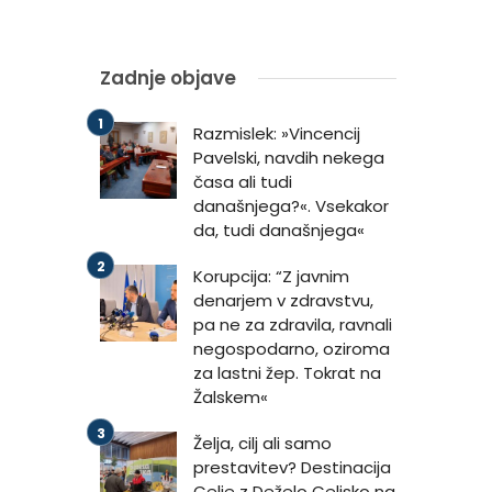
Zadnje objave
Razmislek: »Vincencij
Pavelski, navdih nekega
časa ali tudi
današnjega?«. Vsekakor
da, tudi današnjega«
Korupcija: “Z javnim
denarjem v zdravstvu,
pa ne za zdravila, ravnali
negospodarno, oziroma
za lastni žep. Tokrat na
Žalskem«
Želja, cilj ali samo
prestavitev? Destinacija
Celje z Deželo Celjsko na