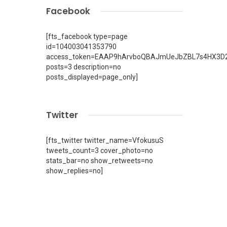
Facebook
[fts_facebook type=page
id=104003041353790
access_token=EAAP9hArvboQBAJmUeJbZBL7s4HX3D2
posts=3 description=no
posts_displayed=page_only]
Twitter
[fts_twitter twitter_name=VfokusuS
tweets_count=3 cover_photo=no
stats_bar=no show_retweets=no
show_replies=no]