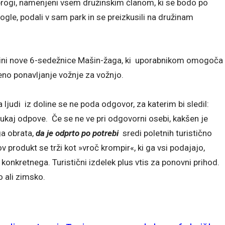
i progi, namenjeni vsem družinskim članom, ki se bodo po
gle, podali v sam park in se preizkusili na družinam
ižini nove 6-sedežnice Mašin-žaga, ki uporabnikom omogoča
no ponavljanje vožnje za vožnjo.
 ljudi iz doline se ne poda odgovor, za katerim bi sledil:
 tukaj odpove. Če se ne ve pri odgovorni osebi, kakšen je
ga obrata,
da je odprto po potrebi
sredi poletnih turistično
v produkt se trži kot »vroč krompir«, ki ga vsi podajajo,
konkretnega. Turistični izdelek plus vtis za ponovni prihod.
o ali zimsko.