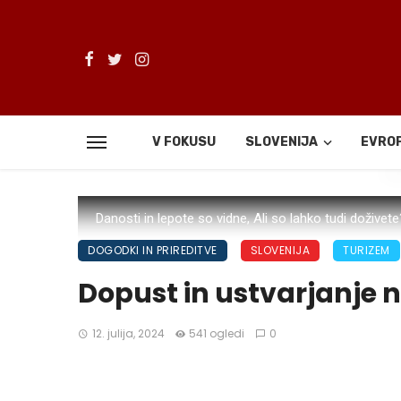
V FOKUSU
SLOVENIJA
EVRO
De
Danosti in lepote so vidne, Ali so lahko tudi doživet
DOGODKI IN PRIREDITVE
SLOVENIJA
TURIZEM
Dopust in ustvarjanje n
12. julija, 2024
541 ogledi
0