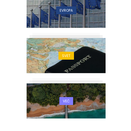
EVROPA
SVET
VEČ