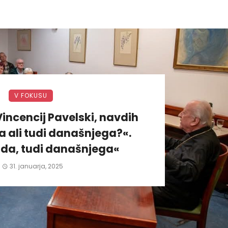
V FOKUSU
incencij Pavelski, navdih
 ali tudi današnjega?«.
da, tudi današnjega«
31. januarja, 2025