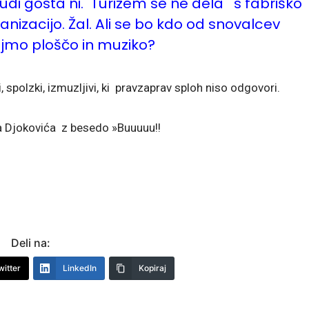
Tudi gosta ni. Turizem se ne dela s fabriško
anizacijo. Žal. Ali se bo kdo od snovalcev
jajmo ploščo in muziko?
, spolzki, izmuzljivi, ki pravzaprav sploh niso odgovori.
ka Djokovića z besedo »Buuuuu!!
Deli na:
witter
LinkedIn
Kopiraj