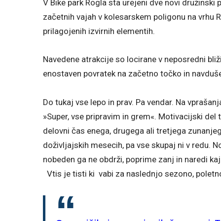
V Bike park Rogla sta urejeni dve novi družinsk
začetnih vajah v kolesarskem poligonu na vrhu Ro
prilagojenih izvirnih elementih.
Navedene atrakcije so locirane v neposredni bl
enostaven povratek na začetno točko in navduše
Do tukaj vse lepo in prav. Pa vendar. Na vprašanja
»Super, vse pripravim in grem«. Motivacijski del
delovni čas enega, drugega ali tretjega zunanje
doživljajskih mesecih, pa vse skupaj ni v redu. No
nobeden ga ne obdrži, poprime zanj in naredi kaj 
Vtis je tisti ki vabi za naslednjo sezono, poletn