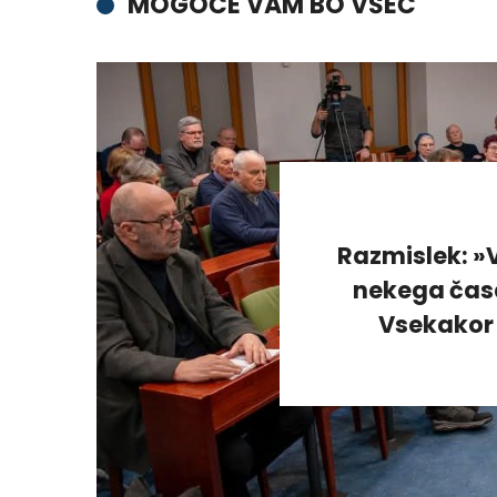
MOGOČE VAM BO VŠEČ
Razmislek: »V
nekega časa
Vsekakor 