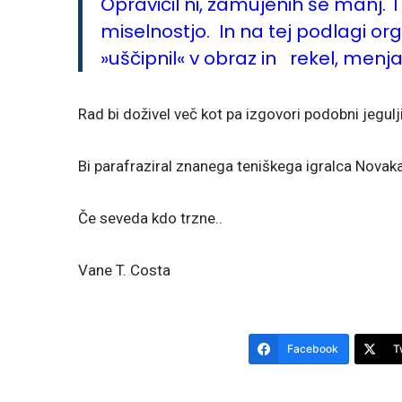
Opravičil ni, zamujenih še manj. 
miselnostjo. In na tej podlagi org
»uščipnil« v obraz in rekel, men
Rad bi doživel več kot pa izgovori podobni jegulji
Bi parafraziral znanega teniškega igralca Nova
Če seveda kdo trzne..
Vane T. Costa
Facebook
T