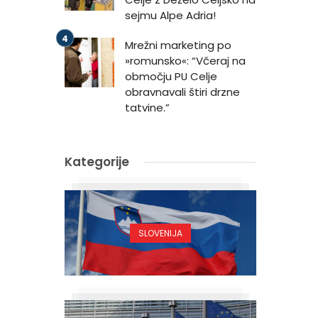
sejmu Alpe Adria!
Mrežni marketing po
»romunsko«: “Včeraj na
območju PU Celje
obravnavali štiri drzne
tatvine.”
Kategorije
SLOVENIJA