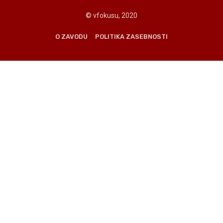
© vfokusu, 2020
O ZAVODU
POLITIKA ZASEBNOSTI