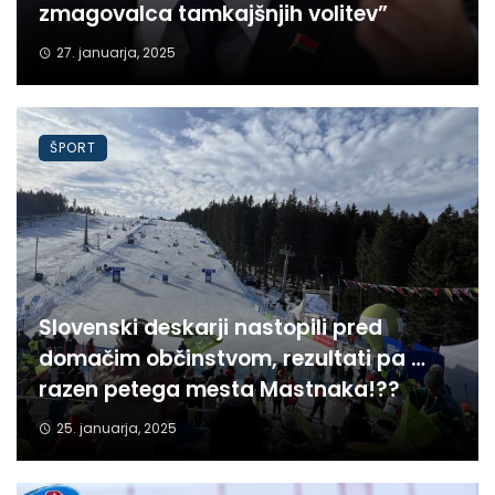
zmagovalca tamkajšnjih volitev”
27. januarja, 2025
ŠPORT
Slovenski deskarji nastopili pred
domačim občinstvom, rezultati pa …
razen petega mesta Mastnaka!??
25. januarja, 2025