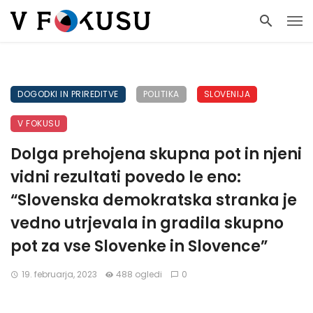
DOGODKI IN PRIREDITVE
POLITIKA
SLOVENIJA
V FOKUSU
Dolga prehojena skupna pot in njeni
vidni rezultati povedo le eno:
“Slovenska demokratska stranka je
vedno utrjevala in gradila skupno
pot za vse Slovenke in Slovence”
19. februarja, 2023
488 ogledi
0