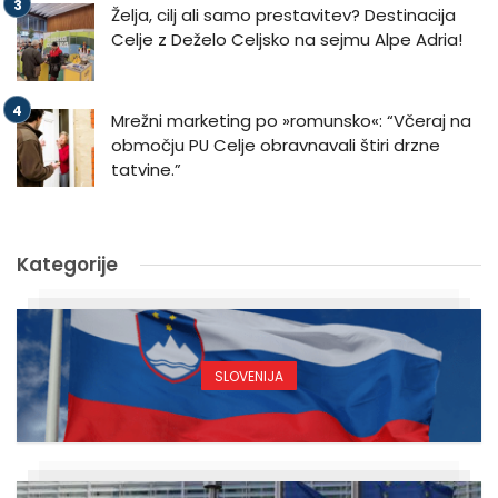
Želja, cilj ali samo prestavitev? Destinacija
Celje z Deželo Celjsko na sejmu Alpe Adria!
Mrežni marketing po »romunsko«: “Včeraj na
območju PU Celje obravnavali štiri drzne
tatvine.”
Kategorije
SLOVENIJA