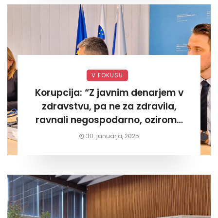
V FOKUSU
Korupcija: “Z javnim denarjem v
zdravstvu, pa ne za zdravila,
ravnali negospodarno, oziroma
za lastni žep. Tokrat na Žalskem«
30. januarja, 2025