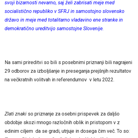
svoji bizarnosti nevarno, saj želi zabrisati meje med
socialistično republiko v SFRJ in samostojno slovensko
državo in meje med totalitarno vladavino ene stranke in
demokratično ureditvijo samostojne Slovenije.
Na sami prireditvi so bili s posebnimi priznanji bili nagrajeni
29 odborov za izboljšanje in preseganja prejšnjih rezultatov
na večkratnih volitvah in referendumov v letu 2022.
Zlati znaki
so priznanje za osebni prispevek za daljšo
obdobje skozi mnogo razločnih oblik in pristopom v z
edinim ciljem da se gradi, utrjuje in dosega čim več. To so: