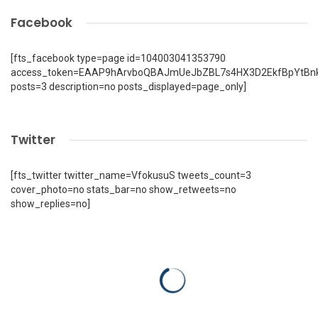
Facebook
[fts_facebook type=page id=104003041353790
access_token=EAAP9hArvboQBAJmUeJbZBL7s4HX3D2EkfBpYtBn
posts=3 description=no posts_displayed=page_only]
Twitter
[fts_twitter twitter_name=VfokusuS tweets_count=3
cover_photo=no stats_bar=no show_retweets=no
show_replies=no]