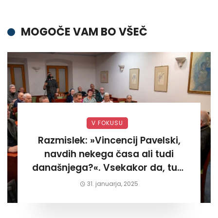
MOGOČE VAM BO VŠEČ
V FOKUSU
Razmislek: »Vincencij Pavelski,
navdih nekega časa ali tudi
današnjega?«. Vsekakor da, tudi
današnjega«
31. januarja, 2025