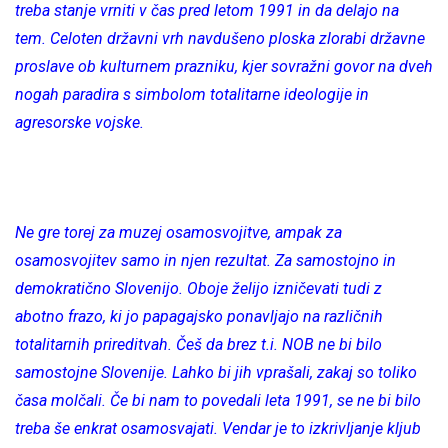
treba stanje vrniti v čas pred letom 1991 in da delajo na
tem. Celoten državni vrh navdušeno ploska zlorabi državne
proslave ob kulturnem prazniku, kjer sovražni govor na dveh
nogah paradira s simbolom totalitarne ideologije in
agresorske vojske.
Ne gre torej za muzej osamosvojitve, ampak za
osamosvojitev samo in njen rezultat. Za samostojno in
demokratično Slovenijo. Oboje želijo izničevati tudi z
abotno frazo, ki jo papagajsko ponavljajo na različnih
totalitarnih prireditvah. Češ da brez t.i. NOB ne bi bilo
samostojne Slovenije. Lahko bi jih vprašali, zakaj so toliko
časa molčali. Če bi nam to povedali leta 1991, se ne bi bilo
treba še enkrat osamosvajati. Vendar je to izkrivljanje kljub