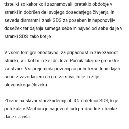
tiste, ki so kakor koli zaznamovali preteklo obdobje v
stranki in dobršen del svojega dosedanjega življenja. In
seveda diamantni znak SDS za poseben in neponovljiv
dosežek ter dajanja samega sebe in največ od sebe da je v
stranki SDS tako kot je.
V vsem tem gre enostavno za pripadnost in zavezanost
stranki, ali kot bi rekel dr. Jože Pučnik tukaj se gre » Gre
za stvar«. Vsi prejemniki priznanj so počeli vse to in dajali
sebe z zavedanjem da gre za stvar, bitje in žitje
slovenskega človeka.
Zbrane na slavnostni akademiji ob 34. obletnici SDS, ki je
potekala v Mariboru je nagovoril tudi predsednik stranke
Janez Janša.