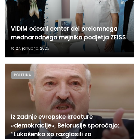
VIDIM očesni center del prelomnega
mednarodnega mejnika podjetja ZEISS
27. januarja, 2025
POLITIKA
Iz zadnje evropske kreature
»demokracije«, Belorusije sporočajo:
“Lukašenka so razglasili za