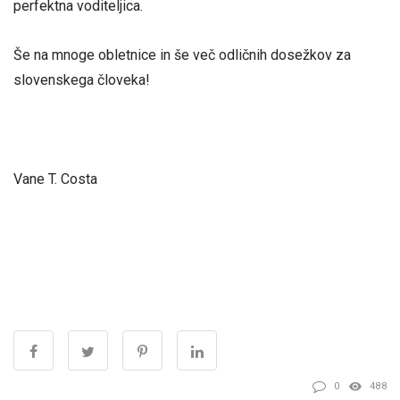
perfektna voditeljica.
Še na mnoge obletnice in še več odličnih dosežkov za
slovenskega človeka!
Vane T. Costa
0
488