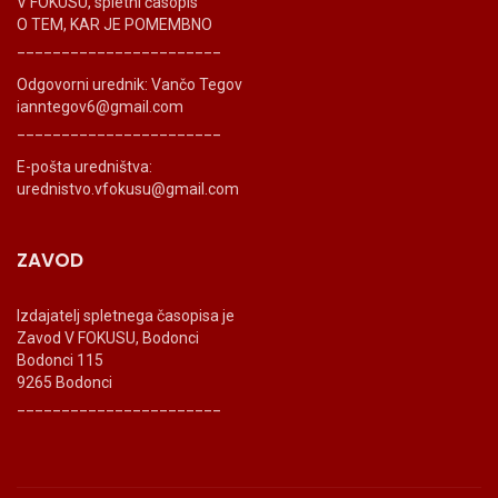
V FOKUSU, spletni časopis
O TEM, KAR JE POMEMBNO
_______________________
Odgovorni urednik: Vančo Tegov
ianntegov6@gmail.com
_______________________
E-pošta uredništva:
urednistvo.vfokusu@gmail.com
ZAVOD
Izdajatelj spletnega časopisa je
Zavod V FOKUSU, Bodonci
Bodonci 115
9265 Bodonci
_______________________