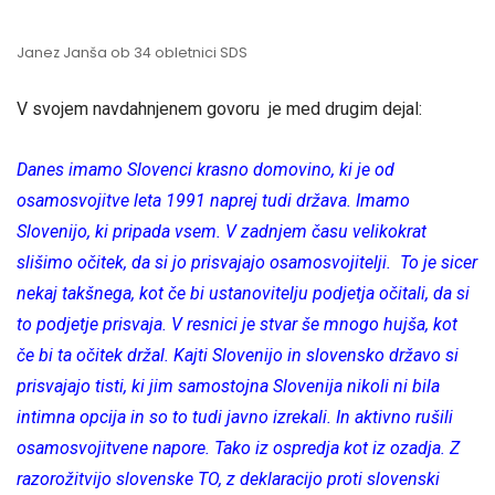
Janez Janša ob 34 obletnici SDS
V svojem navdahnjenem govoru je med drugim dejal:
Danes imamo Slovenci krasno domovino, ki je od
osamosvojitve leta 1991 naprej tudi država. Imamo
Slovenijo, ki pripada vsem. V zadnjem času velikokrat
slišimo očitek, da si jo prisvajajo osamosvojitelji. To je sicer
nekaj takšnega, kot če bi ustanovitelju podjetja očitali, da si
to podjetje prisvaja. V resnici je stvar še mnogo hujša, kot
če bi ta očitek držal. Kajti Slovenijo in slovensko državo si
prisvajajo tisti, ki jim samostojna Slovenija nikoli ni bila
intimna opcija in so to tudi javno izrekali. In aktivno rušili
osamosvojitvene napore. Tako iz ospredja kot iz ozadja. Z
razorožitvijo slovenske TO, z deklaracijo proti slovenski