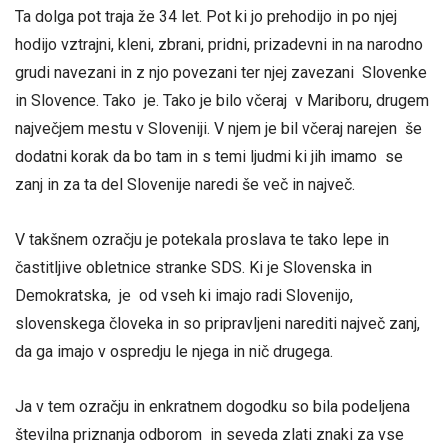
Ta dolga pot traja že 34 let. Pot ki jo prehodijo in po njej
hodijo vztrajni, kleni, zbrani, pridni, prizadevni in na narodno
grudi navezani in z njo povezani ter njej zavezani Slovenke
in Slovence. Tako je. Tako je bilo včeraj v Mariboru, drugem
največjem mestu v Sloveniji. V njem je bil včeraj narejen še
dodatni korak da bo tam in s temi ljudmi ki jih imamo se
zanj in za ta del Slovenije naredi še več in največ.
V takšnem ozračju je potekala proslava te tako lepe in
častitljive obletnice stranke SDS. Ki je Slovenska in
Demokratska, je od vseh ki imajo radi Slovenijo,
slovenskega človeka in so pripravljeni narediti največ zanj,
da ga imajo v ospredju le njega in nič drugega.
Ja v tem ozračju in enkratnem dogodku so bila podeljena
številna priznanja odborom in seveda zlati znaki za vse