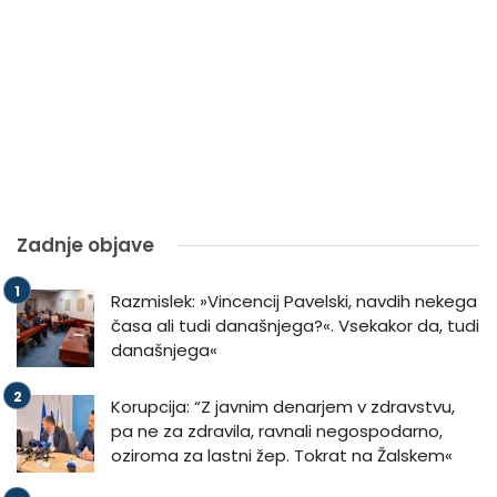
Zadnje objave
Razmislek: »Vincencij Pavelski, navdih nekega
časa ali tudi današnjega?«. Vsekakor da, tudi
današnjega«
Korupcija: “Z javnim denarjem v zdravstvu,
pa ne za zdravila, ravnali negospodarno,
oziroma za lastni žep. Tokrat na Žalskem«