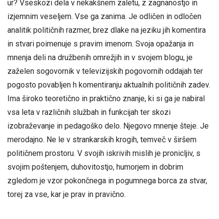
ur? Vseskozi dela v nekakšnem zaletu, z zagnanostjo in
izjemnim veseljem. Vse ga zanima. Je odličen in odločen
analitik političnih razmer, brez dlake na jeziku jih komentira
in stvari poimenuje s pravim imenom. Svoja opažanja in
mnenja deli na družbenih omrežjih in v svojem blogu, je
zaželen sogovornik v televizijskih pogovornih oddajah ter
pogosto povabljen h komentiranju aktualnih političnih zadev.
Ima široko teoretično in praktično znanje, ki si ga je nabiral
vsa leta v različnih službah in funkcijah ter skozi
izobraževanje in pedagoško delo. Njegovo mnenje šteje. Je
merodajno. Ne le v strankarskih krogih, temveč v širšem
političnem prostoru. V svojih iskrivih mislih je pronicljiv, s
svojim poštenjem, duhovitostjo, humorjem in dobrim
zgledom je vzor pokončnega in pogumnega borca za stvar,
torej za vse, kar je prav in pravično.