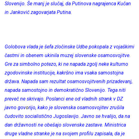
Slovenijo. Še manj je slučaj, da Putinova nagrajenca Kučan
in Janković zagovarjata Putina.
Golobova vlada je šefa zločinske Udbe pokopala z vojaškimi
častmi in obenem ukinila muzej slovenske osamosvojitve.
Gre za simbolno potezo, ki ne napada zgolj neke kulturno
zgodovinske institucije, kakršno ima vsaka samostojna
država. Napada sam rezultat osamosvojitvenih prizadevanj,
napada samostojno in demokratično Slovenijo. Tega niti
preveč ne skrivajo. Poslanci ene od vladnih strank v DZ
javno gov
o
rijo, kako je slovenska osamosvojitev zrušila
čudovito socialistično Jugoslavijo. Javno se hvalijo, da na
dan državnosti ne obešajo slovenske zastave. Ministrica
druge vladne stranke je na svojem profilu zapisala, da je