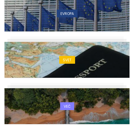
EVROPA
SVET
VEČ