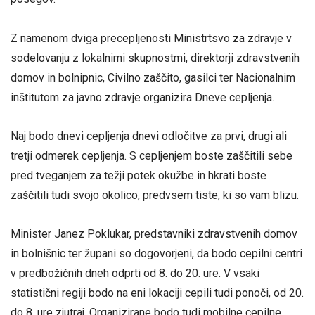
Z namenom dviga precepljenosti Ministrtsvo za zdravje v
sodelovanju z lokalnimi skupnostmi, direktorji zdravstvenih
domov in bolnipnic, Civilno zaščito, gasilci ter Nacionalnim
inštitutom za javno zdravje organizira Dneve cepljenja.
Naj bodo dnevi cepljenja dnevi odločitve za prvi, drugi ali
tretji odmerek cepljenja. S cepljenjem boste zaščitili sebe
pred tveganjem za težji potek okužbe in hkrati boste
zaščitili tudi svojo okolico, predvsem tiste, ki so vam blizu.
Minister Janez Poklukar, predstavniki zdravstvenih domov
in bolnišnic ter župani so dogovorjeni, da bodo cepilni centri
v predbožičnih dneh odprti od 8. do 20. ure. V vsaki
statistični regiji bodo na eni lokaciji cepili tudi ponoči, od 20.
do 8. ure zjutraj. Organizirane bodo tudi mobilne cepilne