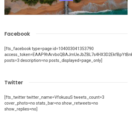
Facebook
[fts_facebook type=page id=104003041353790
access_token=EAAP9hArvboQBAJmUeJbZBL7s4HX3D2EkfBpYtBn
posts=3 description=no posts_displayed=page_only]
Twitter
[fts_twitter twitter_name=VfokusuS tweets_count=3
cover_photo=no stats_bar=no show_retweets=no
show_replies=no]