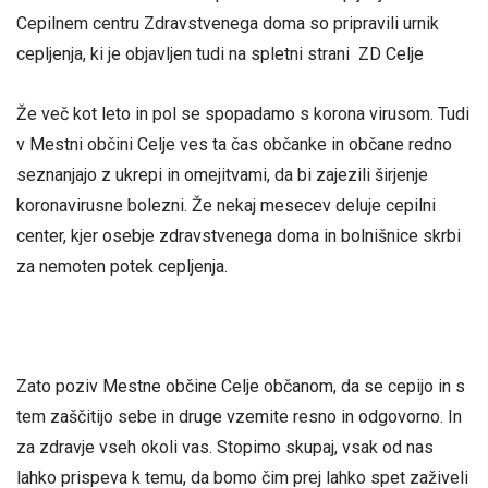
Cepilnem centru Zdravstvenega doma so pripravili urnik
cepljenja, ki je objavljen tudi na spletni strani ZD Celje
Že več kot leto in pol se spopadamo s korona virusom. Tudi
v Mestni občini Celje ves ta čas občanke in občane redno
seznanjajo z ukrepi in omejitvami, da bi zajezili širjenje
koronavirusne bolezni. Že nekaj mesecev deluje cepilni
center, kjer osebje zdravstvenega doma in bolnišnice skrbi
za nemoten potek cepljenja.
Zato poziv Mestne občine Celje občanom, da se cepijo in s
tem zaščitijo sebe in druge vzemite resno in odgovorno. In
za zdravje vseh okoli vas. Stopimo skupaj, vsak od nas
lahko prispeva k temu, da bomo čim prej lahko spet zaživeli