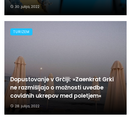
30. julija, 2022
TURIZEM
Dopustovanje v Grčiji: »Zaenkrat Grki
ne razmišljajo o možnosti uvedbe
covidnih ukrepov med poletjem«
28. julija, 2022