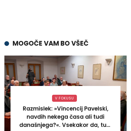
MOGOČE VAM BO VŠEČ
V FOKUSU
Razmislek: »Vincencij Pavelski,
navdih nekega časa ali tudi
današnjega?«. Vsekakor da, tudi