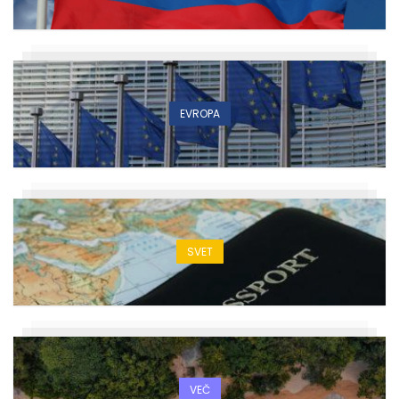
EVROPA
SVET
VEČ