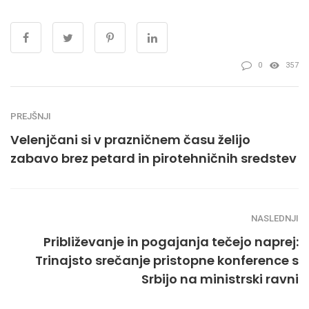
0
357
PREJŠNJI
Velenjčani si v prazničnem času želijo
zabavo brez petard in pirotehničnih sredstev
NASLEDNJI
Približevanje in pogajanja tečejo naprej:
Trinajsto srečanje pristopne konference s
Srbijo na ministrski ravni