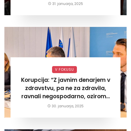
današnjega«
31. januarja, 2025
V FOKUSU
Korupcija: “Z javnim denarjem v
zdravstvu, pa ne za zdravila,
ravnali negospodarno, oziroma
za lastni žep. Tokrat na Žalskem«
30. januarja, 2025