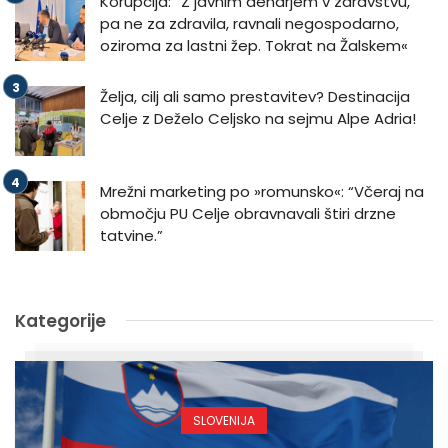
Korupcija: “Z javnim denarjem v zdravstvu,
pa ne za zdravila, ravnali negospodarno,
oziroma za lastni žep. Tokrat na Žalskem«
Želja, cilj ali samo prestavitev? Destinacija
Celje z Deželo Celjsko na sejmu Alpe Adria!
Mrežni marketing po »romunsko«: “Včeraj na
območju PU Celje obravnavali štiri drzne
tatvine.”
Kategorije
SLOVENIJA