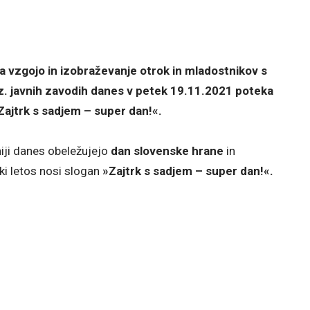
za vzgojo in izobraževanje otrok in mladostnikov s
oz. javnih zavodih danes v petek 19.11.2021 poteka
Zajtrk s sadjem – super dan!«.
niji danes obeležujejo
dan slovenske hrane
in
 ki letos nosi slogan
»Zajtrk s sadjem – super dan!«.