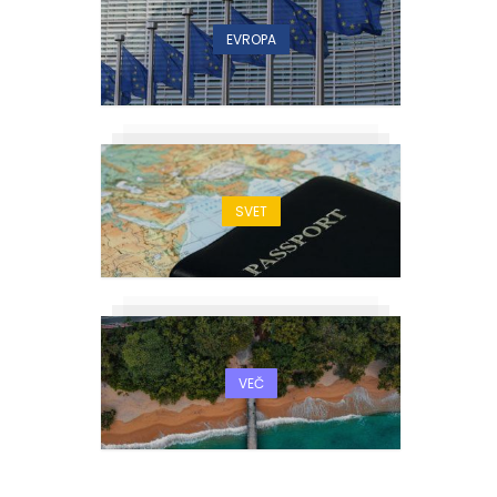
EVROPA
SVET
VEČ