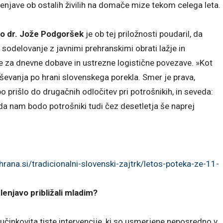
njave ob ostalih živilih na domače mize tekom celega leta.
no dr. Jože Podgoršek
je ob tej priložnosti poudaril, da
odelovanje z javnimi prehranskimi obrati lažje in
ne za dnevne dobave in ustrezne logistične povezave. »Kot
ševanja po hrani slovenskega porekla. Smer je prava,
o prišlo do drugačnih odločitev pri potrošnikih, in seveda:
 da nam bodo potrošniki tudi čez desetletja še naprej
rana.si/tradicionalni-slovenski-zajtrk/letos-poteka-ze-11-
elenjavo približali mladim?
 učinkovita tiste intervencije, ki so usmerjene neposredno v