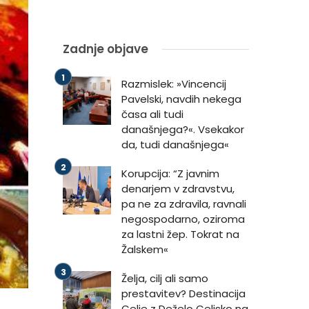
Zadnje objave
Razmislek: »Vincencij
Pavelski, navdih nekega
časa ali tudi
današnjega?«. Vsekakor
da, tudi današnjega«
Korupcija: “Z javnim
denarjem v zdravstvu,
pa ne za zdravila, ravnali
negospodarno, oziroma
za lastni žep. Tokrat na
Žalskem«
Želja, cilj ali samo
prestavitev? Destinacija
Celje z Deželo Celjsko na