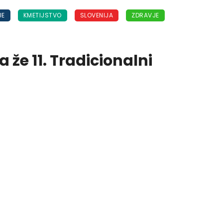
JE
KMETIJSTVO
SLOVENIJA
ZDRAVJE
a že 11. Tradicionalni