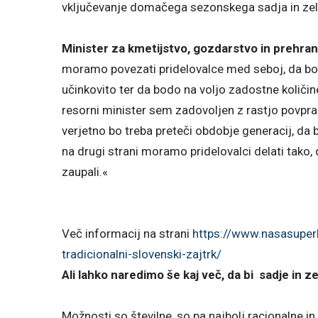
vključevanje domačega sezonskega sadja in zele
Minister za kmetijstvo, gozdarstvo in prehra
moramo povezati pridelovalce med seboj, da bo s
učinkovito ter da bodo na voljo zadostne količi
resorni minister sem zadovoljen z rastjo povpra
verjetno bo treba preteči obdobje generacij, da b
na drugi strani moramo pridelovalci delati tako,
zaupali.«
Več informacij na strani
https://www.nasasuperh
tradicionalni-slovenski-zajtrk/
Ali lahko naredimo še kaj več, da bi sadje in z
Možnosti so številne, so pa najbolj racionalne in