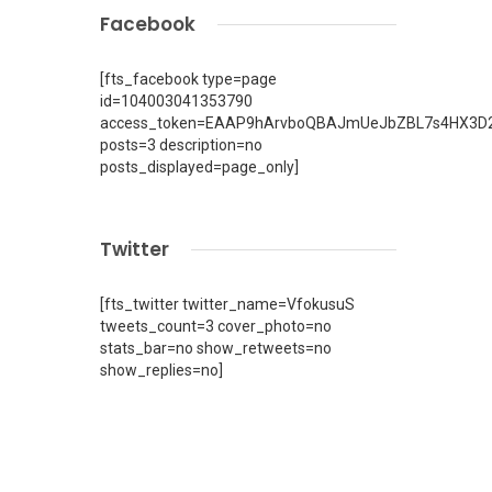
Facebook
[fts_facebook type=page
id=104003041353790
access_token=EAAP9hArvboQBAJmUeJbZBL7s4HX3D2
posts=3 description=no
posts_displayed=page_only]
Twitter
[fts_twitter twitter_name=VfokusuS
tweets_count=3 cover_photo=no
stats_bar=no show_retweets=no
show_replies=no]