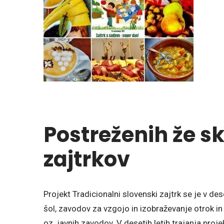
Postreženih že sk
zajtrkov
Projekt Tradicionalni slovenski zajtrk se je v de
šol, zavodov za vzgojo in izobraževanje otrok in
oz. javnih zavodov. V desetih letih trajanja proj