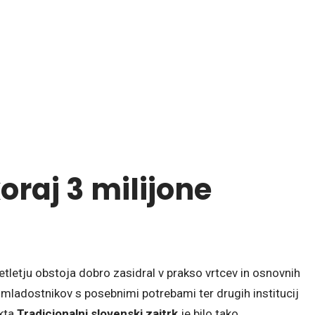
oraj 3 milijone
setletju obstoja dobro zasidral v prakso vrtcev in osnovnih
 mladostnikov s posebnimi potrebami ter drugih institucij
ekta
Tradicionalni slovenski zajtrk
je bilo tako