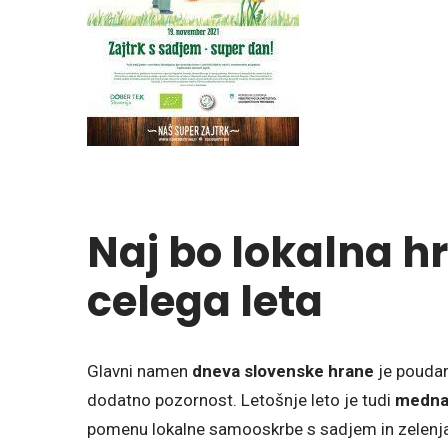
Naj bo lokalna h
celega leta
Glavni namen
dneva slovenske hrane
je poudarj
dodatno pozornost. Letošnje leto je tudi
mednar
pomenu lokalne samooskrbe s sadjem in zelenja