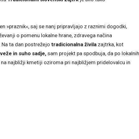
en »praznik«, saj se nanj pripravljajo z raznimi dogodki,
ževanji o pomenu lokalne hrane, zdravega načina
i. Na ta dan postrežejo
tradicionalna živila
zajtrka, kot
sveže in suho sadje,
sam projekt pa spodbuja, da po lokalni
na najbližji kmetiji oziroma pri najbližjem pridelovalcu in