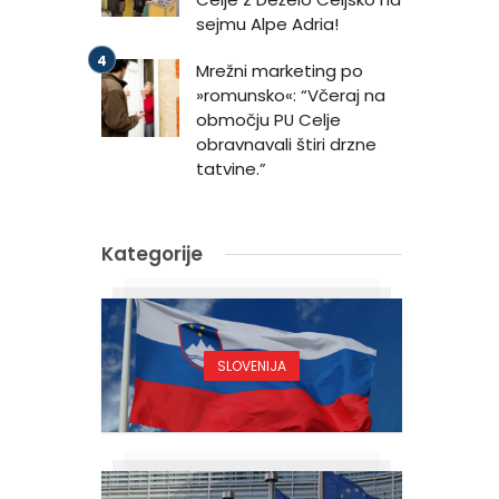
sejmu Alpe Adria!
Mrežni marketing po
»romunsko«: “Včeraj na
območju PU Celje
obravnavali štiri drzne
tatvine.”
Kategorije
SLOVENIJA