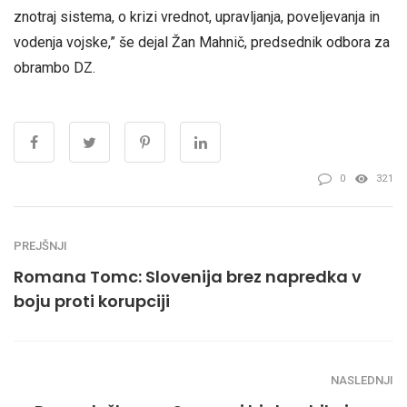
znotraj sistema, o krizi vrednot, upravljanja, poveljevanja in
vodenja vojske,” še dejal Žan Mahnič, predsednik odbora za
obrambo DZ.
0
321
PREJŠNJI
Romana Tomc: Slovenija brez napredka v
boju proti korupciji
NASLEDNJI