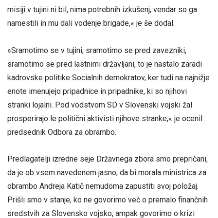
misiji v tujini ni bil, nima potrebnih izkušenj, vendar so ga
namestili in mu dali vodenje brigade,« je še dodal.
»Sramotimo se v tujini, sramotimo se pred zavezniki,
sramotimo se pred lastnimi državljani, to je nastalo zaradi
kadrovske politike Socialnih demokratov, ker tudi na najnižje
enote imenujejo pripadnice in pripadnike, ki so njihovi
stranki lojalni. Pod vodstvom SD v Slovenski vojski žal
prosperirajo le politični aktivisti njihove stranke,« je ocenil
predsednik Odbora za obrambo.
Predlagatelji izredne seje Državnega zbora smo prepričani,
da je ob vsem navedenem jasno, da bi morala ministrica za
obrambo Andreja Katič nemudoma zapustiti svoj položaj.
Prišli smo v stanje, ko ne govorimo več o premalo finančnih
sredstvih za Slovensko vojsko, ampak govorimo o krizi