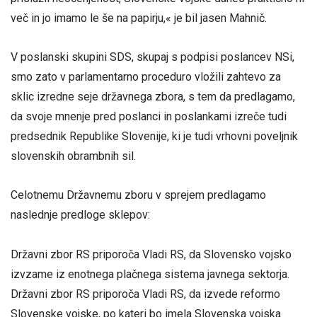
več in jo imamo le še na papirju,« je bil jasen Mahnič.
V poslanski skupini SDS, skupaj s podpisi poslancev NSi,
smo zato v parlamentarno proceduro vložili zahtevo za
sklic izredne seje državnega zbora, s tem da predlagamo,
da svoje mnenje pred poslanci in poslankami izreče tudi
predsednik Republike Slovenije, ki je tudi vrhovni poveljnik
slovenskih obrambnih sil.
Celotnemu Državnemu zboru v sprejem predlagamo
naslednje predloge sklepov:
Državni zbor RS priporoča Vladi RS, da Slovensko vojsko
izvzame iz enotnega plačnega sistema javnega sektorja.
Državni zbor RS priporoča Vladi RS, da izvede reformo
Slovenske vojske, po kateri bo imela Slovenska vojska