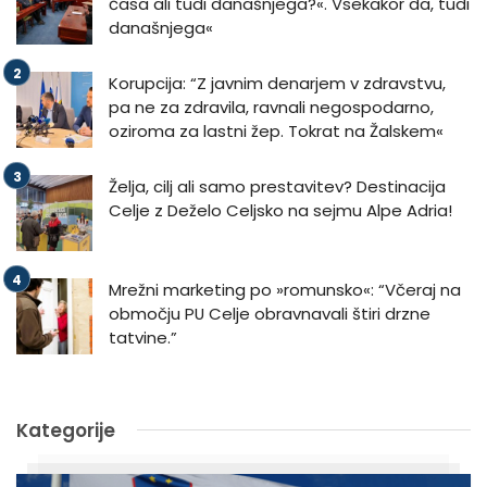
časa ali tudi današnjega?«. Vsekakor da, tudi
današnjega«
Korupcija: “Z javnim denarjem v zdravstvu,
pa ne za zdravila, ravnali negospodarno,
oziroma za lastni žep. Tokrat na Žalskem«
Želja, cilj ali samo prestavitev? Destinacija
Celje z Deželo Celjsko na sejmu Alpe Adria!
Mrežni marketing po »romunsko«: “Včeraj na
območju PU Celje obravnavali štiri drzne
tatvine.”
Kategorije