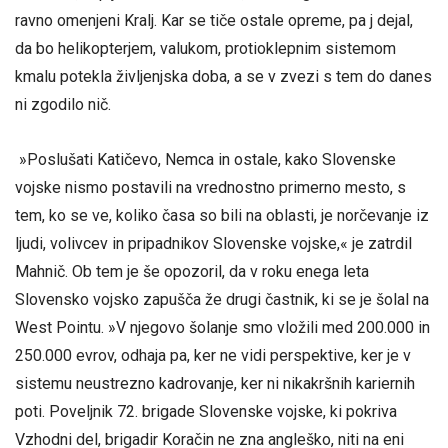
ravno omenjeni Kralj. Kar se tiče ostale opreme, pa j dejal,
da bo helikopterjem, valukom, protioklepnim sistemom
kmalu potekla življenjska doba, a se v zvezi s tem do danes
ni zgodilo nič.
»Poslušati Katičevo, Nemca in ostale, kako Slovenske
vojske nismo postavili na vrednostno primerno mesto, s
tem, ko se ve, koliko časa so bili na oblasti, je norčevanje iz
ljudi, volivcev in pripadnikov Slovenske vojske,« je zatrdil
Mahnič. Ob tem je še opozoril, da v roku enega leta
Slovensko vojsko zapušča že drugi častnik, ki se je šolal na
West Pointu. »V njegovo šolanje smo vložili med 200.000 in
250.000 evrov, odhaja pa, ker ne vidi perspektive, ker je v
sistemu neustrezno kadrovanje, ker ni nikakršnih kariernih
poti. Poveljnik 72. brigade Slovenske vojske, ki pokriva
Vzhodni del, brigadir Koračin ne zna angleško, niti na eni