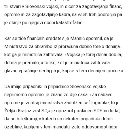
tri stvari v Slovenski vojski, in sicer za zagotavljanje financ,
opreme in za zagotavljanje kadra, na vseh treh področjih pa
je stanje po njegovi oceni katastrofalno.
Kar se tiče finančnih sredstev, je Mahnič spomnil, da je
Ministrstvo za obrambo iz proračuna dobilo toliko denarja,
kot ga je ministrica zahtevala: »Vojska je torej denar dobila,
dobila je premalo, a toliko, kot je ministrica zahtevala,
glavno vprašanje sedaj pa je, kaj se s tem denarjem počne.«
Da imajo pripadniki in pripadnice Slovenske vojske
neprimerno opremo, je znano že dlje časa. »Za nabavo
opreme je znotraj ministrstva zadolžen šef logistike, to je
Željko Kralj iz vrst SD,« je opozoril poslanec SDS in dodal,
da so bili škornji, v katerih so nekateri pripadniki dobili
ozebline, kupljeni v tem mandatu, zato odgovornost nosi