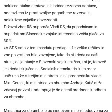
poklicno stalno sestavo in hibridno rezervno sestavo,
sestavljeno iz prostovoljne pogodbene rezerve in
selektivne vojaške obveznosti.
Državni zbor RS priporoča Vladi RS, da pripadnicam in
pripadnikom Slovenske vojske interventno zviša plače za
30 %.
»V SDS smo v tem mandatu predlagali že veliko rešitev in
vse po vrsti so bile zavrnjene, tako da ni krivda na naši
strani, da je stanje v Slovenski vojski takšno, kot je, temveč
je krivda izključno na Socialnih demokratih, ki ta resor
uničujejo že s tretjim ministrom, in na predsedniku vlade
Miru Cerarju, ki ministrice za obrambo Andreje Katič ni že
zdavnaj pozval k odstopu,« je še ocenil predsednik odbora
za obrambo.
Ministrica za obrambo je po njegovem mnenju odgovorna za