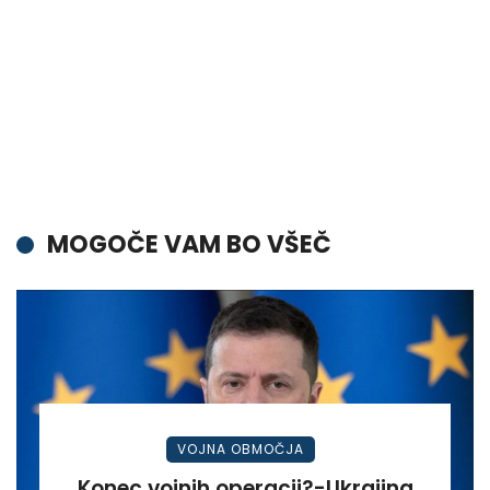
MOGOČE VAM BO VŠEČ
VOJNA OBMOČJA
Konec vojnih operacij?-Ukrajina