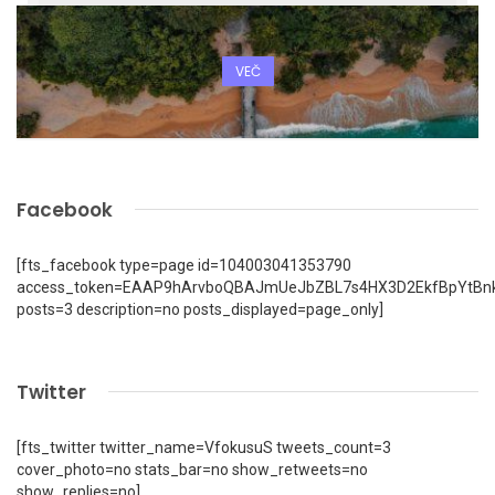
VEČ
Facebook
[fts_facebook type=page id=104003041353790
access_token=EAAP9hArvboQBAJmUeJbZBL7s4HX3D2EkfBpYtBn
posts=3 description=no posts_displayed=page_only]
Twitter
[fts_twitter twitter_name=VfokusuS tweets_count=3
cover_photo=no stats_bar=no show_retweets=no
show_replies=no]