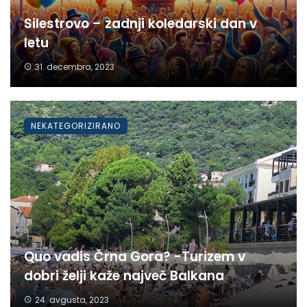
Silestrovo – zadnji koledarski dan v
letu
31. decembra, 2023
NEKATEGORIZIRANO
Quo vadis Črna Gora? -Turizem v
dobri želji kaže največ Balkana
24. avgusta, 2023