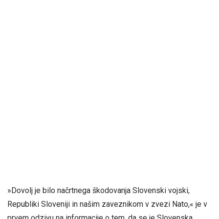
»Dovolj je bilo načrtnega škodovanja Slovenski vojski,
Republiki Sloveniji in našim zaveznikom v zvezi Nato,« je v
prvem odzivu na informacije o tem, da se je Slovenska