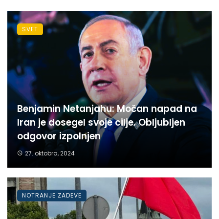
SVET
Benjamin Netanjahu: Močan napad na
Iran je dosegel svoje cilje. Obljubljen
odgovor izpolnjen
27. oktobra, 2024
NOTRANJE ZADEVE