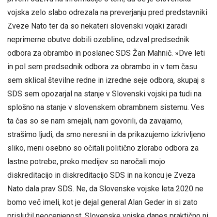
vojska zelo slabo odrezala na preverjanju pred predstavniki
Zveze Nato ter da so nekateri slovenski vojaki zaradi
neprimerne obutve dobili ozebline, odzval predsednik
odbora za obrambo in poslanec SDS Žan Mahnič. »Dve leti
in pol sem predsednik odbora za obrambo in v tem času
sem sklical številne redne in izredne seje odbora, skupaj s
SDS sem opozarjal na stanje v Slovenski vojski pa tudi na
splošno na stanje v slovenskem obrambnem sistemu. Ves
ta čas so se nam smejali, nam govorili, da zavajamo,
strašimo ljudi, da smo neresni in da prikazujemo izkrivljeno
sliko, meni osebno so očitali politično zlorabo odbora za
lastne potrebe, preko medijev so naročali mojo
diskreditacijo in diskreditacijo SDS in na koncu je Zveza
Nato dala prav SDS. Ne, da Slovenske vojske leta 2020 ne
bomo več imeli, kot je dejal general Alan Geder in si zato
prislužil neocenjenost, Slovenske vojske danes praktično ni