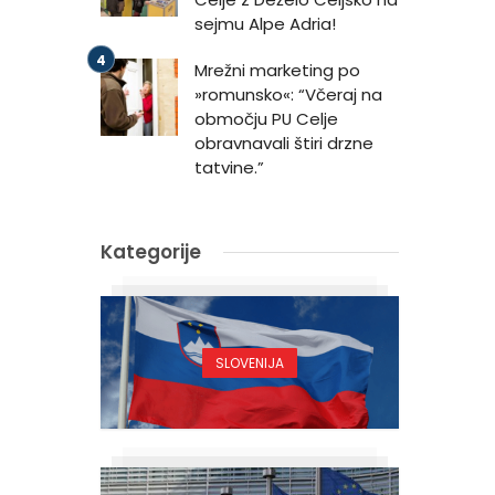
sejmu Alpe Adria!
Mrežni marketing po
»romunsko«: “Včeraj na
območju PU Celje
obravnavali štiri drzne
tatvine.”
Kategorije
SLOVENIJA