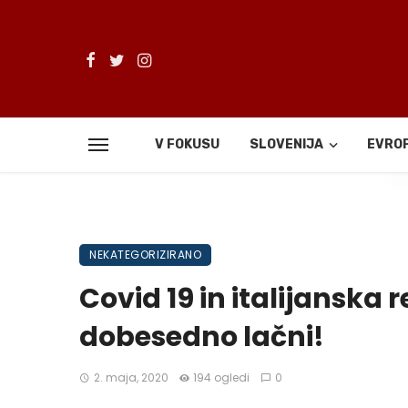
V FOKUSU
SLOVENIJA
EVRO
De
NEKATEGORIZIRANO
Covid 19 in italijanska r
dobesedno lačni!
2. maja, 2020
194 ogledi
0