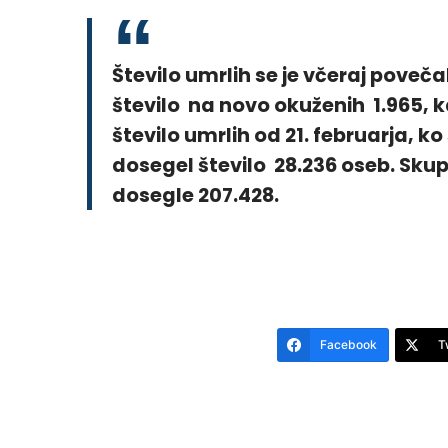
Število umrlih se je včeraj poveča
število na novo okuženih 1.965, ka
število umrlih od 21. februarja, ko s
dosegel število 28.236 oseb. Skup
dosegle 207.428.
Facebook
T