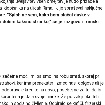
kojšnja uveljavitev vseh omejitev je hudo prizadela
ga dopisnika na ulicah Rima, ki je spraševal naključne
re:
“Sploh ne vem, kako bom plačal davke v
 dobim kakšno stranko,” se je razgovoril rimski
 začetne moči, mi pa smo na robu smrti, skoraj pri
o strahovi, ker ima prenekateri izmed nas dolgove ali je
 odobravale kredite na novo, posebej ne za to, da bi
karantena je dala svoje učinke. Že po zaključku teh
 in socialno življenje. Odpirajo se kafiči, frizerski