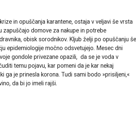
ze in opuščanja karantene, ostaja v veljavi še vrsta
maju zapuščajo domove za nakupe in potrebe
ravnika, obisk sorodnikov. Kljub želji po opuščanju š
očju epidemiologije močno odsvetujejo. Mesec dni
svoje gondole privezane opazili, da se je voda v
 čuditi temu pojavu, kar pomeni da je kar nekaj
i ga je prinesla korona. Tudi sami bodo »prisiljeni,«
, da bi jo imeli rajši.