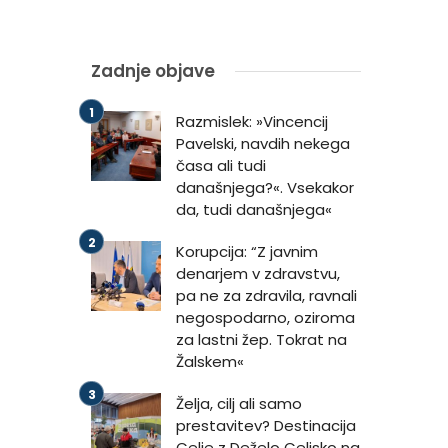
Zadnje objave
Razmislek: »Vincencij
Pavelski, navdih nekega
časa ali tudi
današnjega?«. Vsekakor
da, tudi današnjega«
Korupcija: “Z javnim
denarjem v zdravstvu,
pa ne za zdravila, ravnali
negospodarno, oziroma
za lastni žep. Tokrat na
Žalskem«
Želja, cilj ali samo
prestavitev? Destinacija
Celje z Deželo Celjsko na