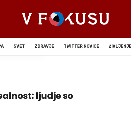
PA
SVET
ZDRAVJE
TWITTER NOVICE
ŽIVLJENJ
li
ealnost: ljudje so