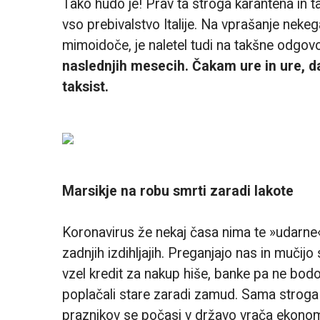
Tako hudo je! Prav ta stroga karantena in ta
vso prebivalstvo Italije. Na vprašanje neke
mimoidoče, je naletel tudi na takšne odgovo
naslednjih mesecih. Čakam ure in ure, da
taksist.
Marsikje na robu smrti zaradi lakote
Koronavirus že nekaj časa nima te »udarne«
zadnjih izdihljajih. Preganjajo nas in mučij
vzel kredit za nakup hiše, banke pa ne bodo
poplačali stare zaradi zamud. Sama stroga 
praznikov se počasi v državo vrača ekonomsko