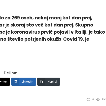
lo za 269 oseb, nekaj manj kot dan prej,
r je skoraj sto več kot dan prej. Skupno
e je koronavirus prvič pojavil v Italiji, je tako
no število potrjenih okužb Covid 19, je
Deli na:
witter
LinkedIn
Kopiraj
0
19