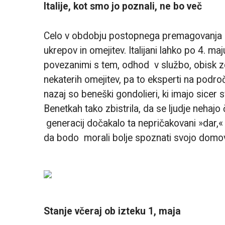
Italije, kot smo jo poznali, ne bo več
Celo v obdobju postopnega premagovanja kri
ukrepov in omejitev. Italijani lahko po 4. 
povezanimi s tem, odhod v službo, obisk zd
nekaterih omejitev, pa to eksperti na podr
nazaj so beneški gondolieri, ki imajo sicer 
Benetkah tako zbistrila, da se ljudje nehajo
generacij dočakalo ta nepričakovani »dar,« k
da bodo morali bolje spoznati svojo domovino
Stanje včeraj ob izteku 1, maja