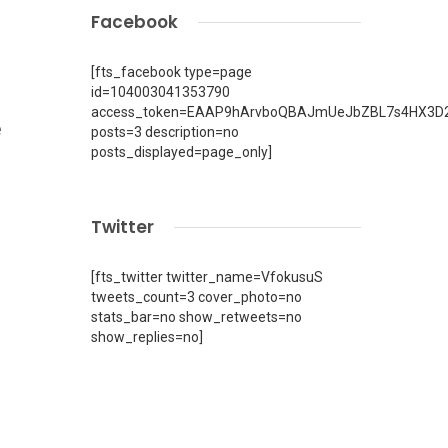
Facebook
[fts_facebook type=page
id=104003041353790
access_token=EAAP9hArvboQBAJmUeJbZBL7s4HX3D2
e
posts=3 description=no
posts_displayed=page_only]
Twitter
[fts_twitter twitter_name=VfokusuS
tweets_count=3 cover_photo=no
stats_bar=no show_retweets=no
show_replies=no]