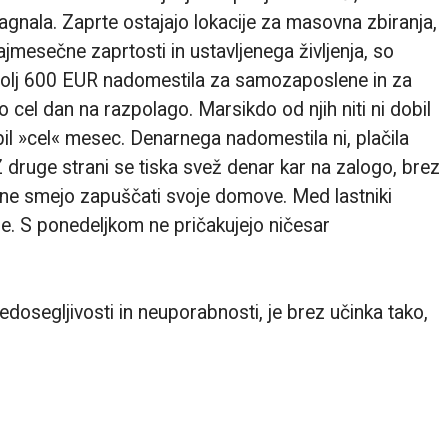
zagnala. Zaprte ostajajo lokacije za masovna zbiranja,
ajmesečne zaprtosti in ustavljenega življenja, so
dovolj 600 EUR nadomestila za samozaposlene in za
 cel dan na razpolago. Marsikdo od njih niti ni dobil
bil »cel« mesec. Denarnega nadomestila ni, plačila
 druge strani se tiska svež denar kar na zalogo, brez
er ne smejo zapuščati svoje domove. Med lastniki
šje. S ponedeljkom ne pričakujejo ničesar
nedosegljivosti in neuporabnosti, je brez učinka tako,