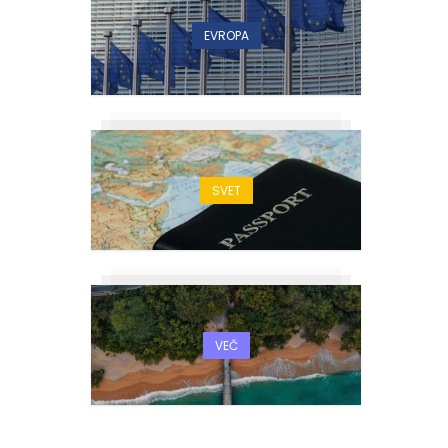
EVROPA
SVET
VEČ