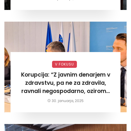
V FOKUSU
Korupcija: “Z javnim denarjem v
zdravstvu, pa ne za zdravila,
ravnali negospodarno, oziroma
za lastni žep. Tokrat na Žalskem«
30. januarja, 2025