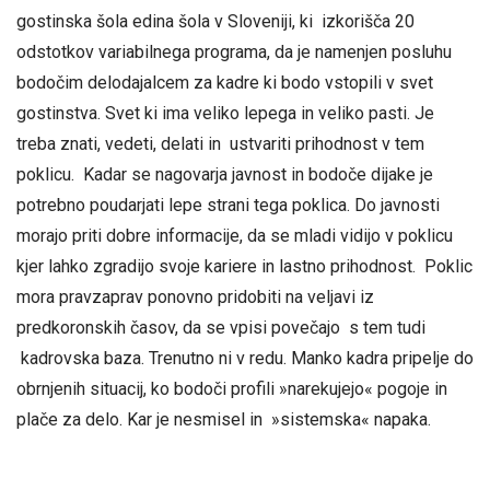
gostinska šola edina šola v Sloveniji, ki izkorišča 20
odstotkov variabilnega programa, da je namenjen posluhu
bodočim delodajalcem za kadre ki bodo vstopili v svet
gostinstva. Svet ki ima veliko lepega in veliko pasti. Je
treba znati, vedeti, delati in ustvariti prihodnost v tem
poklicu. Kadar se nagovarja javnost in bodoče dijake je
potrebno poudarjati lepe strani tega poklica. Do javnosti
morajo priti dobre informacije, da se mladi vidijo v poklicu
kjer lahko zgradijo svoje kariere in lastno prihodnost. Poklic
mora pravzaprav ponovno pridobiti na veljavi iz
predkoronskih časov, da se vpisi povečajo s tem tudi
kadrovska baza. Trenutno ni v redu. Manko kadra pripelje do
obrnjenih situacij, ko bodoči profili »narekujejo« pogoje in
plače za delo. Kar je nesmisel in »sistemska« napaka.