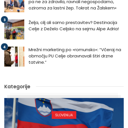
pa ne za zdravila, ravnali negospodarno,
oziroma za lastni žep. Tokrat na Žalskem«
Želja, cilj ali samo prestavitev? Destinacija
Celje z Deželo Celjsko na sejmu Alpe Adria!
Mrežni marketing po »romunsko«: “Včeraj na
območju PU Celje obravnavali štiri drzne
tatvine.”
Kategorije
SLOVENIJA