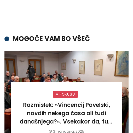
MOGOČE VAM BO VŠEČ
V FOKUSU
Razmislek: »Vincencij Pavelski,
navdih nekega časa ali tudi
današnjega?«. Vsekakor da, tudi
današnjega«
31. januarja, 2025