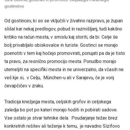
gostinstva
Od gostincev, ki so se vključili v živahno razpravo, je župan
slišal kar nekaj predlogov, pobud in razmišljanj, tudi kakšno
kritiko na račun mesta, v smislu kaj storiti, da bi Celje še
bolj privabljalo obiskovalce in turiste. Gostinci se morajo
poenotiti v tem kaj hočejo promovirati, ponujati pa da je tisto
ta pravo, za resnično promocijo mesta. Ponudbo morajo
utemeljiti na specifiki mesta in ne univerzalno, da včasih ne
veš kje si, v Celju, München-u ali v Sarajevu, če je vonj
čevapčičev v zraku.
Tradicija knežjega mesta, celjskih grofov in celjskega
zaledja bo pot po kateri morajo hoditi in pobirati sadove.
Vse ostalo je stvar tehnike dela. Poudarjanje težav brez
konkretnih rešitev ali teženje k temu, je navadno Sizifovo