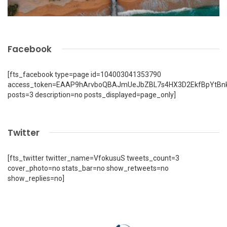
Facebook
[fts_facebook type=page id=104003041353790
access_token=EAAP9hArvboQBAJmUeJbZBL7s4HX3D2EkfBpYtBn
posts=3 description=no posts_displayed=page_only]
Twitter
[fts_twitter twitter_name=VfokusuS tweets_count=3
cover_photo=no stats_bar=no show_retweets=no
show_replies=no]