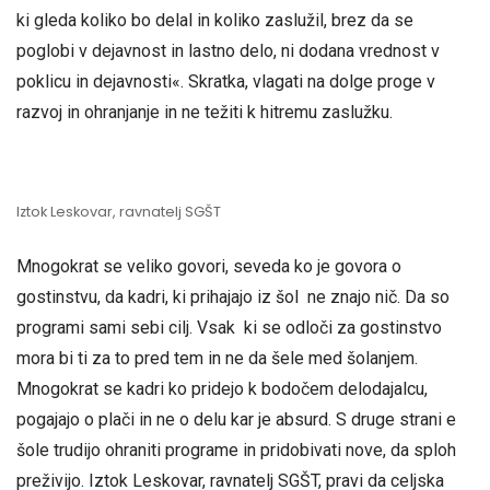
ki gleda koliko bo delal in koliko zaslužil, brez da se
poglobi v dejavnost in lastno delo, ni dodana vrednost v
poklicu in dejavnosti«. Skratka, vlagati na dolge proge v
razvoj in ohranjanje in ne težiti k hitremu zaslužku.
Iztok Leskovar, ravnatelj SGŠT
Mnogokrat se veliko govori, seveda ko je govora o
gostinstvu, da kadri, ki prihajajo iz šol ne znajo nič. Da so
programi sami sebi cilj. Vsak ki se odloči za gostinstvo
mora bi ti za to pred tem in ne da šele med šolanjem.
Mnogokrat se kadri ko pridejo k bodočem delodajalcu,
pogajajo o plači in ne o delu kar je absurd. S druge strani e
šole trudijo ohraniti programe in pridobivati nove, da sploh
preživijo. Iztok Leskovar, ravnatelj SGŠT, pravi da celjska