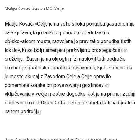
Matija Kovač, župan MO Celje
Matija Kovač: »Celju je na voljo široka ponudba gastronomije
na višji ravni, ki jo lahko s ponosom predstavimo
obiskovalcem mesta, razvejana je prav tako ponudba tistih
lokalov, ki so bolj namenjeni preživljanju prostega časa in
druženju. Župan je na okrogli mizi naslovil tudi področje
promocije gostinsko-turistične dejavnosti, kjer je ocenil, da
je mesto skupaj z Zavodom Celeia Celje opravilo
pomembne korake pri povezovanju gostincev in
vključevanju v večje mestne dogodke, kot je na primer zadnji
odmevni projekt Okusi Celja. Letos se obeta tudi nadgradnja
na tem področju«.
Jure Glavnik, gostinec in promotor Celjskega mestnega