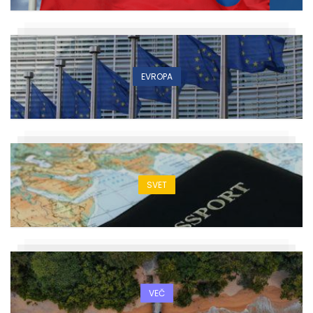
EVROPA
SVET
VEČ