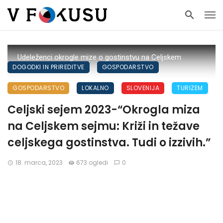
Udeleženci okrogle mize o gostinstvu na Celjskem
DOGODKI IN PRIREDITVE
GOSPODARSTVO
sejmu(foto: Tegov)
GOSPODARSTVO
LOKALNO
SLOVENIJA
TURIZEM
Celjski sejem 2023-“Okrogla miza
na Celjskem sejmu: Križi in težave
celjskega gostinstva. Tudi o izzivih.”
18. marca, 2023
673 ogledi
0