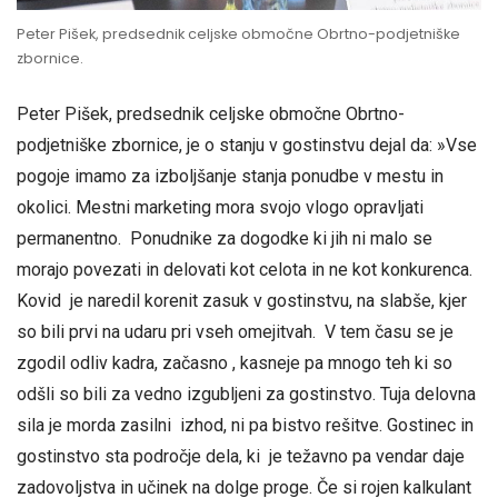
Peter Pišek, predsednik celjske območne Obrtno-podjetniške
zbornice.
Peter Pišek, predsednik celjske območne Obrtno-
podjetniške zbornice, je o stanju v gostinstvu dejal da: »Vse
pogoje imamo za izboljšanje stanja ponudbe v mestu in
okolici. Mestni marketing mora svojo vlogo opravljati
permanentno. Ponudnike za dogodke ki jih ni malo se
morajo povezati in delovati kot celota in ne kot konkurenca.
Kovid je naredil korenit zasuk v gostinstvu, na slabše, kjer
so bili prvi na udaru pri vseh omejitvah. V tem času se je
zgodil odliv kadra, začasno , kasneje pa mnogo teh ki so
odšli so bili za vedno izgubljeni za gostinstvo. Tuja delovna
sila je morda zasilni izhod, ni pa bistvo rešitve. Gostinec in
gostinstvo sta področje dela, ki je težavno pa vendar daje
zadovoljstva in učinek na dolge proge. Če si rojen kalkulant