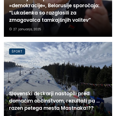
»demokracije«, Belorusije sporočajo:
“Lukašenka so razglasili za
zmagovalca tamkajšnjih volitev”
27. januarja, 2025
ŠPORT
Slovenski deskarji nastopili pred
domačim občinstvom, rezultati pa …
razen petega mesta Mastnaka!??