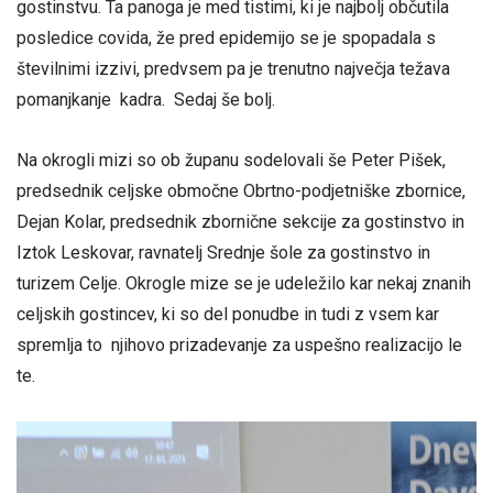
gostinstvu. Ta panoga je med tistimi, ki je najbolj občutila
posledice covida, že pred epidemijo se je spopadala s
številnimi izzivi, predvsem pa je trenutno največja težava
pomanjkanje kadra. Sedaj še bolj.
Na okrogli mizi so ob županu sodelovali še Peter Pišek,
predsednik celjske območne Obrtno-podjetniške zbornice,
Dejan Kolar, predsednik zbornične sekcije za gostinstvo in
Iztok Leskovar, ravnatelj Srednje šole za gostinstvo in
turizem Celje. Okrogle mize se je udeležilo kar nekaj znanih
celjskih gostincev, ki so del ponudbe in tudi z vsem kar
spremlja to njihovo prizadevanje za uspešno realizacijo le
te.