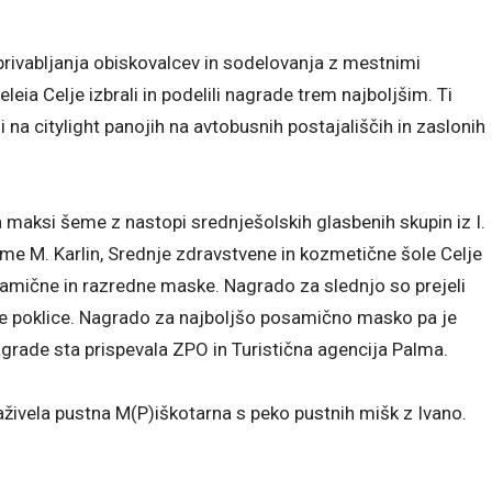
rivabljanja obiskovalcev in sodelovanja z mestnimi
ia Celje izbrali in podelili nagrade trem najboljšim. Ti
na citylight panojih na avtobusnih postajališčih in zaslonih
a maksi šeme z nastopi srednješolskih glasbenih skupin iz I.
lme M. Karlin, Srednje zdravstvene in kozmetične šole Celje
osamične in razredne maske. Nagrado za slednjo so prejeli
lične poklice. Nagrado za najboljšo posamično masko pa je
grade sta prispevala ZPO in Turistična agencija Palma.
živela pustna M(P)iškotarna s peko pustnih mišk z Ivano.