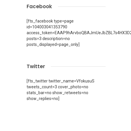
Facebook
[fts_facebook type=page
id=104003041353790
access_token=EAAP9hArvboQBAJmUeJbZBL7s4HX3D2
posts=3 description=no
posts_displayed=page_only]
Twitter
[fts_twitter twitter_name=VfokusuS
tweets_count=3 cover_photo=no
stats_bar=no show_retweets=no
show_replies=no]