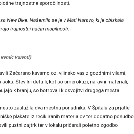
plošne trajnostne sporočilnosti.
lesa New Bike. Našemila se je v Mati Naravo, ki je obiskala
ajo trajnostni način mobilnosti.
 Remic Valenti)
ravili Začarano kavarno oz. vilinsko vas z gozdnimi vilami,
oka. Številni detajli, kot so smerokazi, naravni materiali,
ujajo k branju, so botrovali k osvojitvi drugega mesta.
mesto zaslužila dva mestna ponudnika. V Špitalu za prjatle
tniške plakate iz recikliranih materialov ter dodatno ponudbo
ili pustni zajtrk ter v lokalu pričarali poletno zgodbo