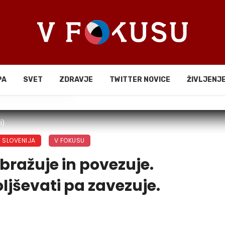
PA
SVET
ZDRAVJE
TWITTER NOVICE
ŽIVLJENJ
li
i)
SLOVENIJA
V FOKUSU
obražuje in povezuje.
oljševati pa zavezuje.