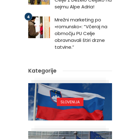
sejmu Alpe Adria!
Mrežni marketing po
»romunsko«: “Včeraj na
območju PU Celje
obravnavali štiri drzne
tatvine.”
Kategorije
SLOVENIJA