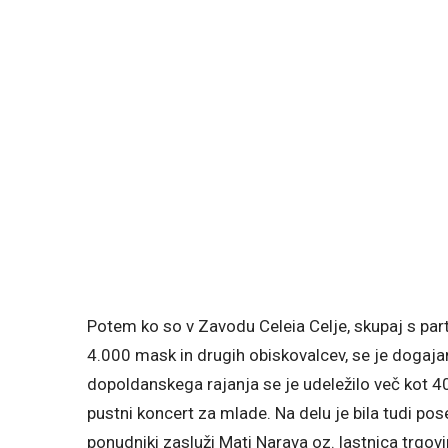
Potem ko so v Zavodu Celeia Celje, skupaj s part
4.000 mask in drugih obiskovalcev, se je dogajan
dopoldanskega rajanja se je udeležilo več kot 400
pustni koncert za mlade. Na delu je bila tudi po
ponudniki zasluži Mati Narava oz. lastnica trgov