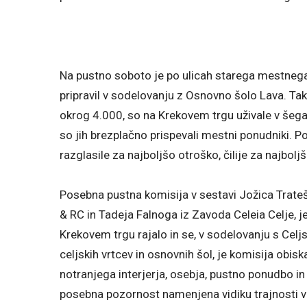
Na pustno soboto je po ulicah starega mestnega j
pripravil v sodelovanju z Osnovno šolo Lava. Ta
okrog 4.000, so na Krekovem trgu uživale v šega
so jih brezplačno prispevali mestni ponudniki. P
razglasile za najboljšo otroško, čilije za najbol
Posebna pustna komisija v sestavi Jožica Trateš
& RC in Tadeja Falnoga iz Zavoda Celeia Celje, je
Krekovem trgu rajalo in se, v sodelovanju s Cel
celjskih vrtcev in osnovnih šol, je komisija obisk
notranjega interjerja, osebja, pustno ponudbo in t
posebna pozornost namenjena vidiku trajnosti v 