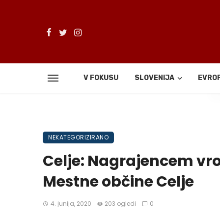
V FOKUSU
SLOVENIJA
EVRO
De
NEKATEGORIZIRANO
Celje: Nagrajencem vro
Mestne občine Celje
4. junija, 2020
203 ogledi
0