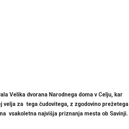
vala Velika dvorana Narodnega doma v Celju, kar
ej velja za tega čudovitega, z zgodovino prežetega
na vsakoletna najvišja priznanja mesta ob Savinji.