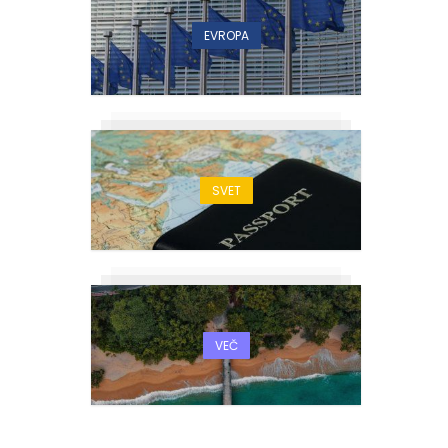
EVROPA
SVET
VEČ