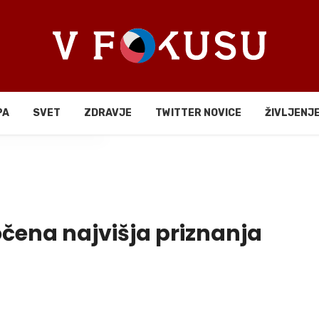
PA
SVET
ZDRAVJE
TWITTER NOVICE
ŽIVLJENJ
li
čena najvišja priznanja