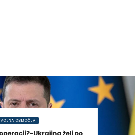
VOJNA OBMOČJA
operacij?-Ukrajina želi po