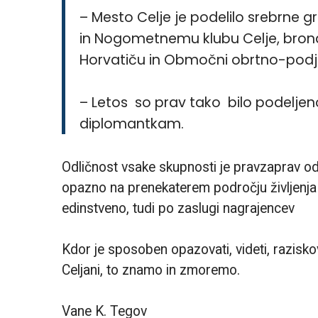
– Mesto Celje je podelilo srebrne g
in Nogometnemu klubu Celje, brona
Horvatiču in
Območni obrtno-podjetn
– Letos so prav tako bilo podeljeno
diplomantkam.
Odličnost vsake skupnosti je pravzaprav odlič
opazno na prenekaterem področju življenja i
edinstveno, tudi po zaslugi nagrajencev
Kdor je sposoben opazovati, videti, raziskov
Celjani, to znamo in zmoremo.
Vane K. Tegov