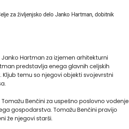
Janko Hartman, dobitnik
 Janko Hartman za izjemen arhitekturni
tman predstavlja enega glavnih celjskih
 Kljub temu so njegovi objekti svojevrstni
sa.
iku Tomažu Benčini za uspešno poslovno vodenje
skega gospodarstva. Tomažu Benčini pravijo
eni že njegovi starši.