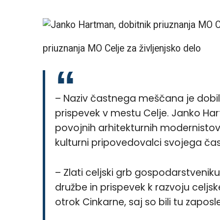
priuznanja MO Celje za življenjsko delo
– Naziv častnega meščana je dobil
prispevek v mestu Celje. Janko Har
povojnih arhitekturnih modernistov.
kulturni pripovedovalci svojega ča
– Zlati celjski grb gospodarstven
družbe in prispevek k razvoju celj
otrok Cinkarne, saj so bili tu zaposl