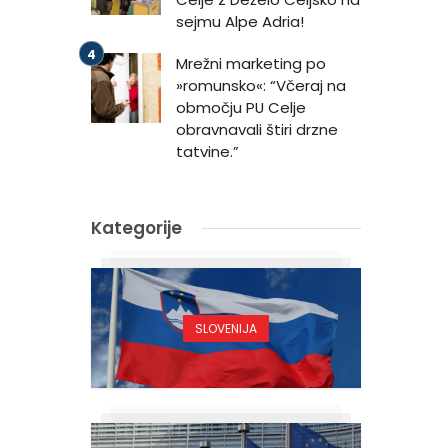
sejmu Alpe Adria!
Mrežni marketing po
»romunsko«: “Včeraj na
območju PU Celje
obravnavali štiri drzne
tatvine.”
Kategorije
SLOVENIJA