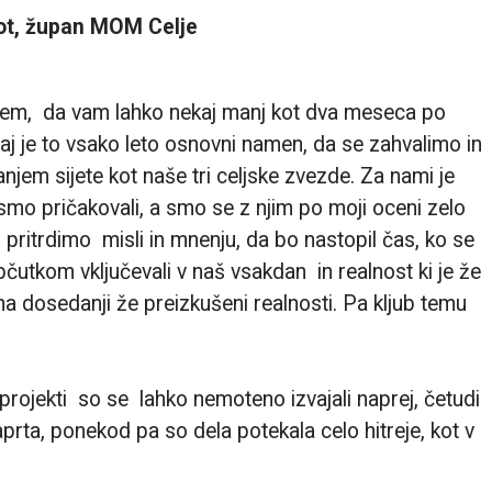
ot, župan MOM Celje
 sem, da vam lahko nekaj manj kot dva meseca po
aj je to vsako leto osnovni namen,
da se zahvalimo in
anjem sijete kot naše tri celjske zvezde. Za nami je
ismo pričakovali,
a smo se z njim po moji oceni zelo
pritrdimo misli in mnenju, da bo nastopil čas, ko se
utkom vključevali v naš vsakdan in realnost ki je že
a dosedanji že preizkušeni realnosti. Pa kljub temu
projekti so se lahko nemoteno izvajali naprej,
četudi
prta, ponekod pa so dela potekala celo hitreje, kot v