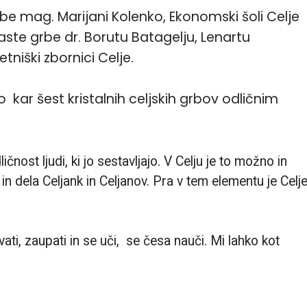
rbe mag. Marijani Kolenko, Ekonomski šoli Celje
ste grbe dr. Borutu Batagelju, Lenartu
iški zbornici Celje.
 kar šest kristalnih celjskih grbov odličnim
nost ljudi, ki jo sestavljajo. V Celju je to možno in
n dela Celjank in Celjanov. Pra v tem elementu je Celj
ati, zaupati in se uči, se česa nauči. Mi lahko kot