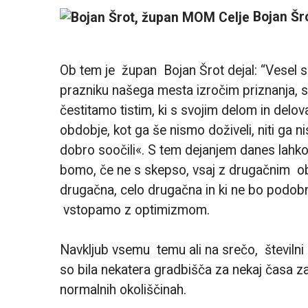
Bojan Šr
Ob tem je župan Bojan Šrot dejal: “Vesel
prazniku našega mesta izročim priznanja, s
čestitamo tistim, ki s svojim delom in delov
obdobje, kot ga še nismo doživeli, niti ga n
dobro soočili«. S tem dejanjem danes lahko 
bomo, če ne s skepso, vsaj z drugačnim obč
drugačna, celo drugačna in ki ne bo podobn
vstopamo z optimizmom.
Navkljub vsemu temu ali na srečo, številni 
so bila nekatera gradbišča za nekaj časa za
normalnih okoliščinah.