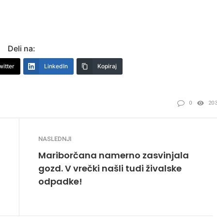
Deli na:
witter
LinkedIn
Kopiraj
0
20
NASLEDNJI
Mariborčana namerno zasvinjala
gozd. V vrečki našli tudi živalske
odpadke!