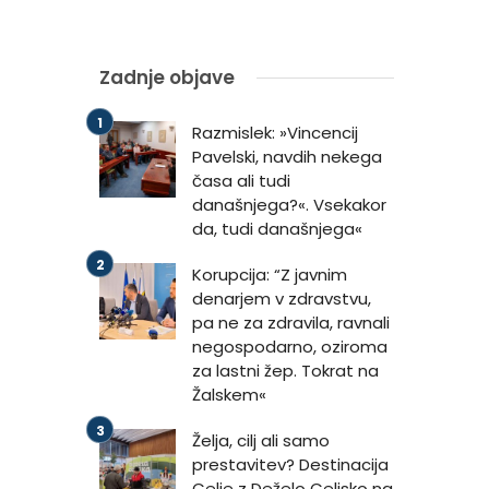
Zadnje objave
Razmislek: »Vincencij
Pavelski, navdih nekega
časa ali tudi
današnjega?«. Vsekakor
da, tudi današnjega«
Korupcija: “Z javnim
denarjem v zdravstvu,
pa ne za zdravila, ravnali
negospodarno, oziroma
za lastni žep. Tokrat na
Žalskem«
Želja, cilj ali samo
prestavitev? Destinacija
Celje z Deželo Celjsko na