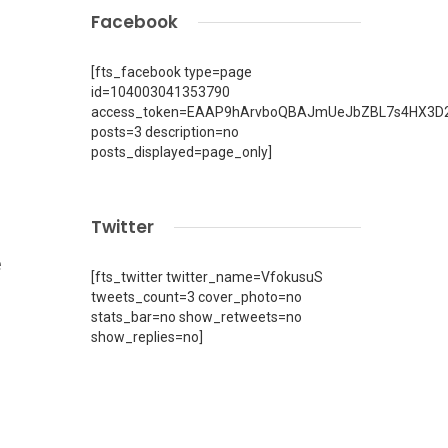
Facebook
[fts_facebook type=page
id=104003041353790
access_token=EAAP9hArvboQBAJmUeJbZBL7s4HX3D2
posts=3 description=no
posts_displayed=page_only]
Twitter
e
[fts_twitter twitter_name=VfokusuS
tweets_count=3 cover_photo=no
stats_bar=no show_retweets=no
show_replies=no]