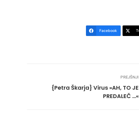
Facebook
T
PREJŠNJI
{Petra Škarja} Virus »AH, TO JE
PREDALEČ …«