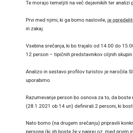
Te morajo temeljiti na več dejavnikih ter analizi
Prvi med njimi, ki ga bomo naslovile,
je opredeli
in zakaj.
Vsebina srečanja, ki bo trajalo od 14.00 do 15.
12 person – tipičnih predstavnikov ciljnih skupin
Analizo in sestavo profilov turistov je naročila
uporabimo.
Razumevanje person bo osnova za to, da boste 
(28.1.2021 ob 14 uri) definirali 2 personi, ki bos
Nato bomo (na drugem srečanju) pripravili konkr
persone.(ki jih boste že v naprej oz. med prvim 