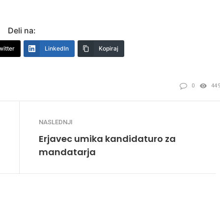
Deli na:
witter
LinkedIn
Kopiraj
0
44
NASLEDNJI
Erjavec umika kandidaturo za
mandatarja