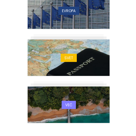
EVROPA
SVET
VEČ