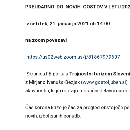
PREUDARNO DO NOVIH GOSTOV V LETU 20
v četrtek, 21. januarja 2021 ob 14.00
na zoom povezavi
https://us02web.zoom.us/j/81867979607
Skrbnica FB portala
Trajnostni turizem Sloveni
z Mirjano Ivanuša-Bezjak (
www.gostoljuben.si
)
aktivnostih, ki jih morajo turistični delavci nar
Čas korona krize je čas za pregled obstoječe p
novih, izboljšanih ponudb.