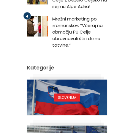
sejmu Alpe Adria!
Mrežni marketing po
»romunsko«: “Včeraj na
območju PU Celje
obravnavali štiri drzne
tatvine.”
Kategorije
SLOVENIJA