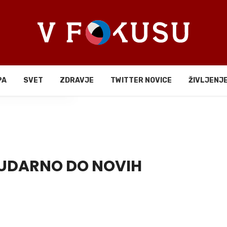
PA
SVET
ZDRAVJE
TWITTER NOVICE
ŽIVLJENJ
li
REUDARNO DO NOVIH