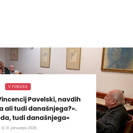
V FOKUSU
incencij Pavelski, navdih
 ali tudi današnjega?«.
da, tudi današnjega«
31. januarja, 2025