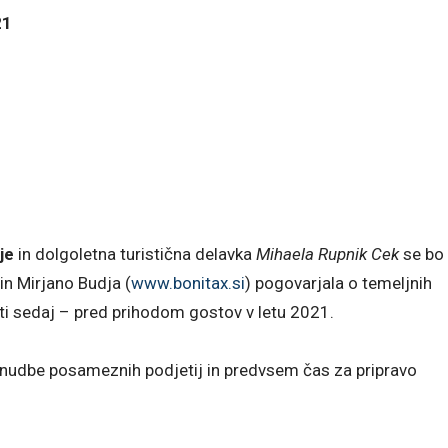
21
je
in dolgoletna turistična delavka
Mihaela Rupnik Cek
se bo
 in Mirjano Budja (
www.bonitax.si
) pogovarjala o temeljnih
editi sedaj – pred prihodom gostov v letu 2021.
onudbe posameznih podjetij in predvsem čas za pripravo