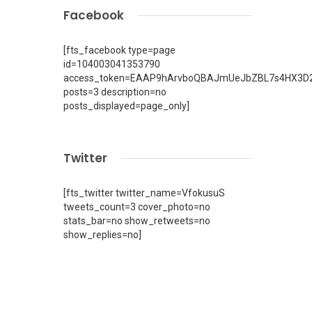
Facebook
[fts_facebook type=page
id=104003041353790
access_token=EAAP9hArvboQBAJmUeJbZBL7s4HX3D2
posts=3 description=no
posts_displayed=page_only]
Twitter
[fts_twitter twitter_name=VfokusuS
tweets_count=3 cover_photo=no
stats_bar=no show_retweets=no
show_replies=no]