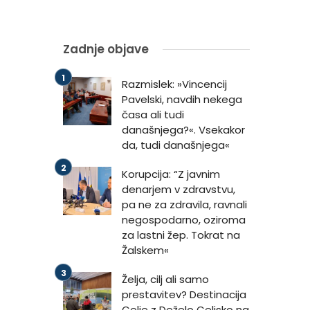
Zadnje objave
Razmislek: »Vincencij
Pavelski, navdih nekega
časa ali tudi
današnjega?«. Vsekakor
da, tudi današnjega«
Korupcija: “Z javnim
denarjem v zdravstvu,
pa ne za zdravila, ravnali
negospodarno, oziroma
za lastni žep. Tokrat na
Žalskem«
Želja, cilj ali samo
prestavitev? Destinacija
Celje z Deželo Celjsko na