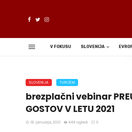
V FOKUSU
SLOVENIJA
EVRO
De
SLOVENIJA
TURIZEM
brezplačni vebinar P
GOSTOV V LETU 2021
19. januarja, 2021
449 ogledi
0