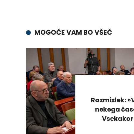
MOGOČE VAM BO VŠEČ
Razmislek: »V
nekega časa
Vsekakor 