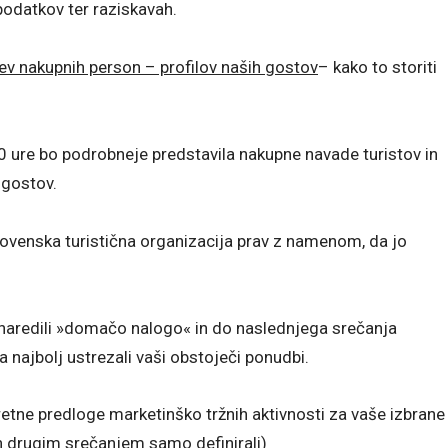
 podatkov ter raziskavah.
tev nakupnih person – profilov naših gostov
– kako to storiti
00 ure bo podrobneje predstavila nakupne navade turistov in
 gostov.
 Slovenska turistična organizacija prav z namenom, da jo
naredili »domačo nalogo« in do naslednjega srečanja
ta najbolj ustrezali vaši obstoječi ponudbi.
etne predloge marketinško tržnih aktivnosti za vaše izbrane
in drugim srečanjem samo definirali)