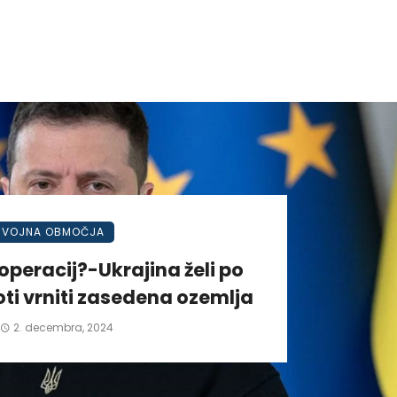
VOJNA OBMOČJA
operacij?-Ukrajina želi po
ti vrniti zasedena ozemlja
2. decembra, 2024