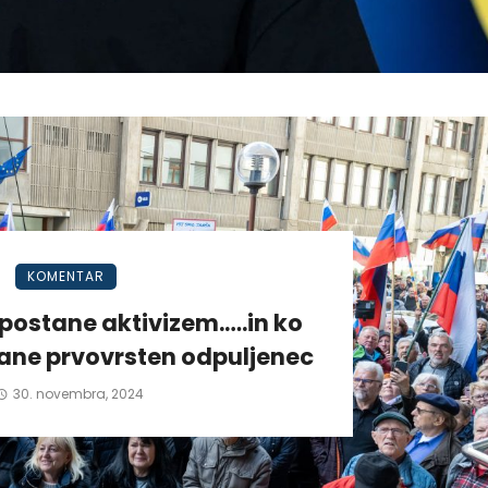
KOMENTAR
postane aktivizem.….in ko
tane prvovrsten odpuljenec
30. novembra, 2024