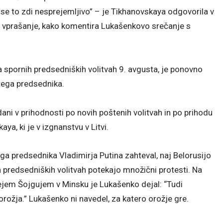
 se to zdi nesprejemljivo” – je Tikhanovskaya odgovorila v
 vprašanje, kako komentira Lukašenkovo ​​srečanje s
a spornih predsedniških volitvah 9. avgusta, je ponovno
tega predsednika.
ani v prihodnosti po novih poštenih volitvah in po prihodu
a, ki je v izgnanstvu v Litvi.
kega predsednika Vladimirja Putina zahteval, naj Belorusijo
 predsedniških volitvah potekajo množični protesti. Na
em Šojgujem v Minsku je Lukašenko dejal: “Tudi
orožja.” Lukašenko ni navedel, za katero orožje gre.