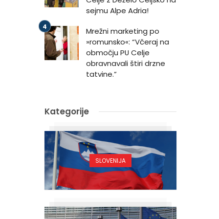
sejmu Alpe Adria!
Mrežni marketing po
»romunsko«: “Včeraj na
območju PU Celje
obravnavali štiri drzne
tatvine.”
Kategorije
SLOVENIJA