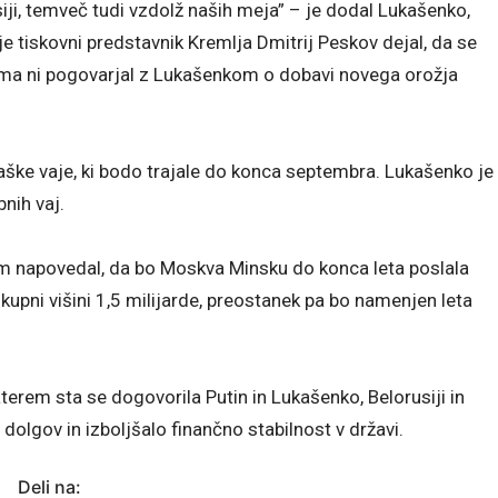
i, temveč tudi vzdolž naših meja” – je dodal Lukašenko,
e tiskovni predstavnik Kremlja Dmitrij Peskov dejal, da se
ma ni pogovarjal z Lukašenkom o dobavi novega orožja
jaške vaje, ki bodo trajale do konca septembra. Lukašenko je
bnih vaj.
em napovedal, da bo Moskva Minsku do konca leta poslala
skupni višini 1,5 milijarde, preostanek pa bo namenjen leta
aterem sta se dogovorila Putin in Lukašenko, Belorusiji in
olgov in izboljšalo finančno stabilnost v državi.
Deli na: