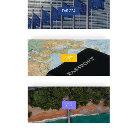
EVROPA
SVET
VEČ