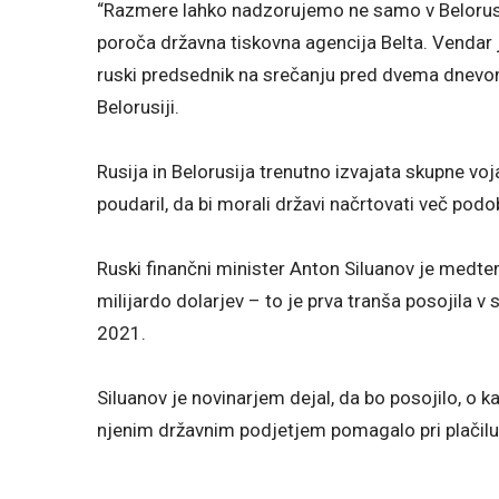
“Razmere lahko nadzorujemo ne samo v Belorusij
poroča državna tiskovna agencija Belta. Vendar j
ruski predsednik na srečanju pred dvema dnevo
Belorusiji.
Rusija in Belorusija trenutno izvajata skupne vo
poudaril, da bi morali državi načrtovati več podo
Ruski finančni minister Anton Siluanov je medt
milijardo dolarjev – to je prva tranša posojila v 
2021.
Siluanov je novinarjem dejal, da bo posojilo, o k
njenim državnim podjetjem pomagalo pri plačilu d