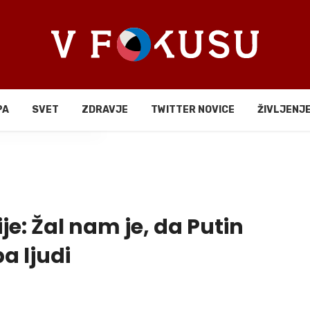
PA
SVET
ZDRAVJE
TWITTER NOVICE
ŽIVLJENJ
li
je: Žal nam je, da Putin
a ljudi