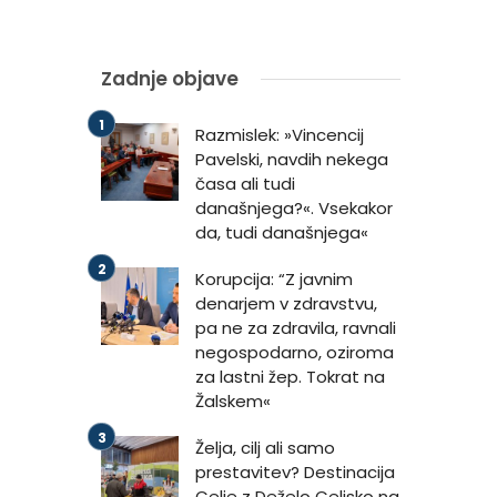
Zadnje objave
Razmislek: »Vincencij
Pavelski, navdih nekega
časa ali tudi
današnjega?«. Vsekakor
da, tudi današnjega«
Korupcija: “Z javnim
denarjem v zdravstvu,
pa ne za zdravila, ravnali
negospodarno, oziroma
za lastni žep. Tokrat na
Žalskem«
Želja, cilj ali samo
prestavitev? Destinacija
Celje z Deželo Celjsko na