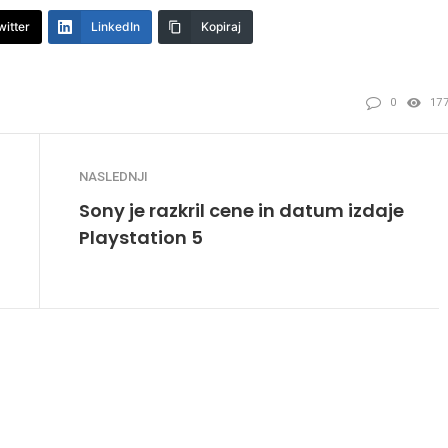
witter
LinkedIn
Kopiraj
0
17
NASLEDNJI
Sony je razkril cene in datum izdaje
Playstation 5