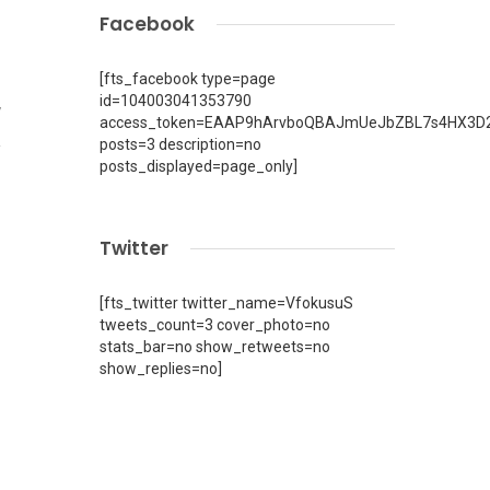
Facebook
[fts_facebook type=page
id=104003041353790
7
access_token=EAAP9hArvboQBAJmUeJbZBL7s4HX3D2
posts=3 description=no
posts_displayed=page_only]
Twitter
[fts_twitter twitter_name=VfokusuS
tweets_count=3 cover_photo=no
stats_bar=no show_retweets=no
show_replies=no]