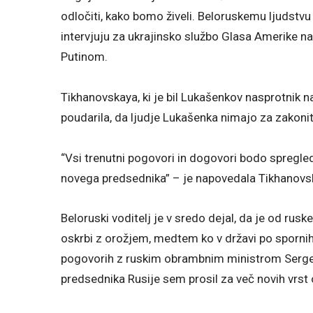
odločiti, kako bomo živeli. Beloruskemu ljudstvu
intervjuju za ukrajinsko službo Glasa Amerike na
Putinom.
Tikhanovskaya, ki je bil Lukašenkov nasprotnik n
poudarila, da ljudje Lukašenka nimajo za zakoni
“Vsi trenutni pogovori in dogovori bodo spregled
novega predsednika” – je napovedala Tikhanovskay
Beloruski voditelj je v sredo dejal, da je od rus
oskrbi z orožjem, medtem ko v državi po spornih
pogovorih z ruskim obrambnim ministrom Sergej
predsednika Rusije sem prosil za več novih vrst 