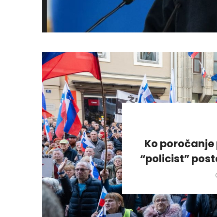
Ko poročanje 
“policist” pos