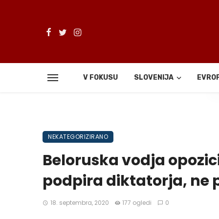
V FOKUSU
SLOVENIJA
EVRO
De
NEKATEGORIZIRANO
Beloruska vodja opozici
podpira diktatorja, ne p
18. septembra, 2020
177 ogledi
0