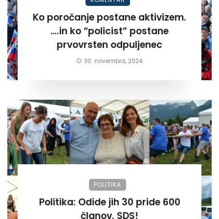
Ko poročanje postane aktivizem.
….in ko “policist” postane
prvovrsten odpuljenec
30. novembra, 2024
POLITIKA
Politika: Odide jih 30 pride 600
članov. SDS!