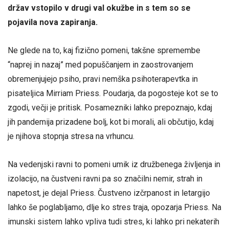
držav vstopilo v drugi val okužbe in s tem so se
pojavila nova zapiranja.
Ne glede na to, kaj fizično pomeni, takšne spremembe
“naprej in nazaj” med popuščanjem in zaostrovanjem
obremenjujejo psiho, pravi nemška psihoterapevtka in
pisateljica Mirriam Priess. Poudarja, da pogosteje kot se to
zgodi, večji je pritisk. Posamezniki lahko prepoznajo, kdaj
jih pandemija prizadene bolj, kot bi morali, ali občutijo, kdaj
je njihova stopnja stresa na vrhuncu.
Na vedenjski ravni to pomeni umik iz družbenega življenja in
izolacijo, na čustveni ravni pa so značilni nemir, strah in
napetost, je dejal Priess. Čustveno izčrpanost in letargijo
lahko še poglabljamo, dlje ko stres traja, opozarja Priess. Na
imunski sistem lahko vpliva tudi stres, ki lahko pri nekaterih