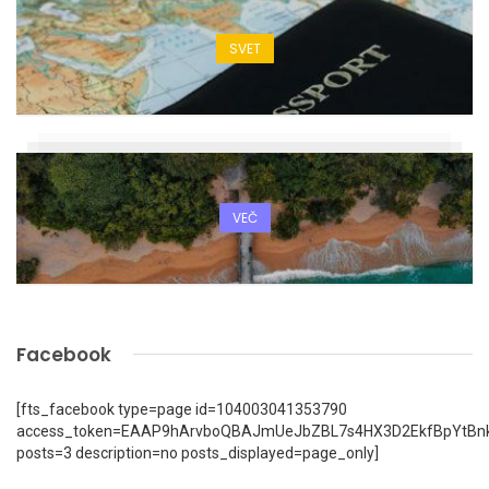
SVET
VEČ
Facebook
[fts_facebook type=page id=104003041353790
access_token=EAAP9hArvboQBAJmUeJbZBL7s4HX3D2EkfBpYtBn
posts=3 description=no posts_displayed=page_only]