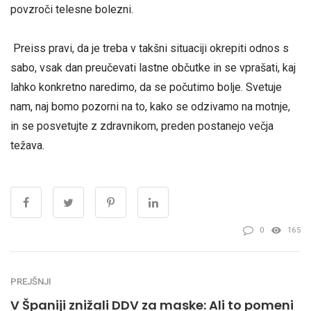
povzroči telesne bolezni.
Preiss pravi, da je treba v takšni situaciji okrepiti odnos s
sabo, vsak dan preučevati lastne občutke in se vprašati, kaj
lahko konkretno naredimo, da se počutimo bolje. Svetuje
nam, naj bomo pozorni na to, kako se odzivamo na motnje,
in se posvetujte z zdravnikom, preden postanejo večja
težava.
0
165
PREJŠNJI
V Španiji znižali DDV za maske: Ali to pomeni