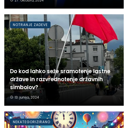
27. oktobra, 2024
NOTRANJE ZADEVE
Do kod lahko seže sramotenje lastne
države in razvrednotenje državnih
simbolov?
13. junija, 2024
NEKATEGORIZIRANO