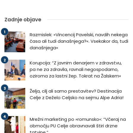
Zadnje objave
Razmislek: »Vincencij Pavelski, navdih nekega
časa ali tudi današnjega?«. Vsekakor da, tudi
današnjega«
Korupcija: “Z javnim denarjem v zdravstvu,
pa ne za zdravila, ravnali negospodarno,
oziroma za lastni žep. Tokrat na Žalskem«
Želja, cilj ali samo prestavitev? Destinacija
Celje z Deželo Celjsko na sejmu Alpe Adria!
Mrežni marketing po »romunsko«: “Včeraj na
območju PU Celje obravnavali štiri drzne
tatvine.”