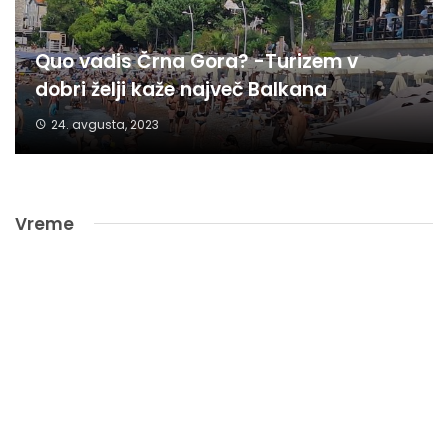
Quo vadis Črna Gora? -Turizem v
dobri želji kaže največ Balkana
24. avgusta, 2023
Vreme