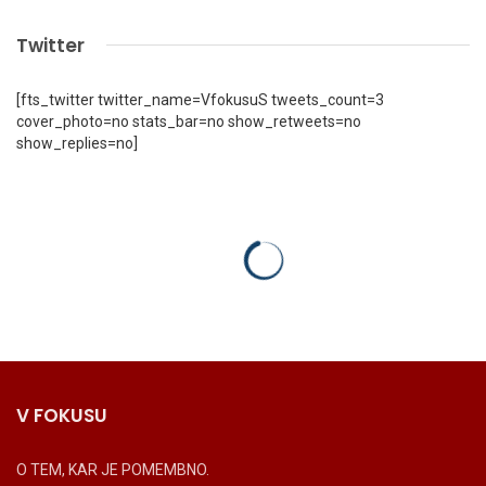
Twitter
[fts_twitter twitter_name=VfokusuS tweets_count=3
cover_photo=no stats_bar=no show_retweets=no
show_replies=no]
V FOKUSU
O TEM, KAR JE POMEMBNO.