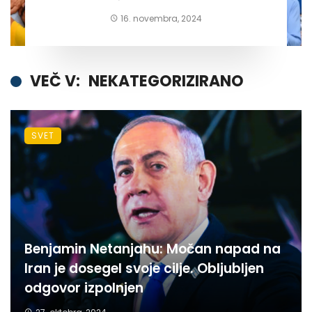
16. novembra, 2024
VEČ V:
NEKATEGORIZIRANO
SVET
Benjamin Netanjahu: Močan napad na
Iran je dosegel svoje cilje. Obljubljen
odgovor izpolnjen