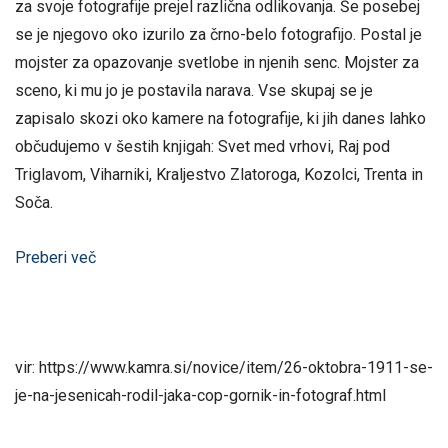
za svoje fotografije prejel različna odlikovanja. Še posebej
se je njegovo oko izurilo za črno-belo fotografijo. Postal je
mojster za opazovanje svetlobe in njenih senc. Mojster za
sceno, ki mu jo je postavila narava. Vse skupaj se je
zapisalo skozi oko kamere na fotografije, ki jih danes lahko
občudujemo v šestih knjigah: Svet med vrhovi, Raj pod
Triglavom, Viharniki, Kraljestvo Zlatoroga, Kozolci, Trenta in
Soča.
Preberi več
vir: https://www.kamra.si/novice/item/26-oktobra-1911-se-
je-na-jesenicah-rodil-jaka-cop-gornik-in-fotograf.html