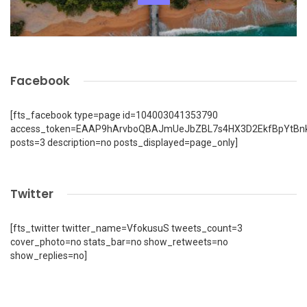
Facebook
[fts_facebook type=page id=104003041353790
access_token=EAAP9hArvboQBAJmUeJbZBL7s4HX3D2EkfBpYtBn
posts=3 description=no posts_displayed=page_only]
Twitter
[fts_twitter twitter_name=VfokusuS tweets_count=3
cover_photo=no stats_bar=no show_retweets=no
show_replies=no]