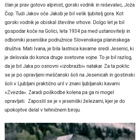
član je prav gotovo alpinist, gorski vodnik in reševalec, Joža
Čop. Tudi Jakov oče Jakob je bil velik ljubitelj gora. Kot
gorski vodnik je obiskal številne vrhove. Dolgo let je bil
gospodar koče na Golici, leta 1934 pa med ustanovitelji in
odborniki jeseniške podružnice Slovenskega planinskega
društva. Mati Ivana, je bila lastnica kavarne sredi Jesenic, ki
je delovala do konca druge svetovne vojne. To je bil razlog,
da je bil Jaka po osnovni »izobrazbi« natakar. Za ta poklic
se je po opravljeni meščanski šoli na Jesenicah in gostinski
šoli v Ljubljani praktično uril v znani ljubljanski kavarni
»Zvezda«. Zaradi poškodbe kolena pa ga ni mogel
opravljati. Zaposlil se je v jeseniški železarni, kjer je do
upokojitve delal v tehničnem biroju.