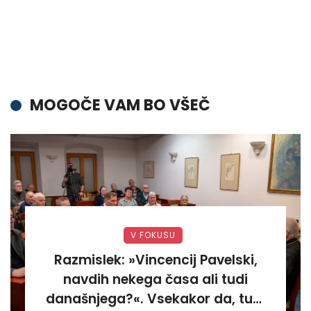
MOGOČE VAM BO VŠEČ
V FOKUSU
Razmislek: »Vincencij Pavelski,
navdih nekega časa ali tudi
današnjega?«. Vsekakor da, tudi