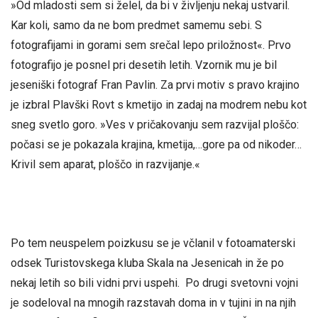
»Od mladosti sem si želel, da bi v življenju nekaj ustvaril.
Kar koli, samo da ne bom predmet samemu sebi. S
fotografijami in gorami sem srečal lepo priložnost«. Prvo
fotografijo je posnel pri desetih letih. Vzornik mu je bil
jeseniški fotograf Fran Pavlin. Za prvi motiv s pravo krajino
je izbral Plavški Rovt s kmetijo in zadaj na modrem nebu kot
sneg svetlo goro. »Ves v pričakovanju sem razvijal ploščo:
počasi se je pokazala krajina, kmetija,…gore pa od nikoder…
Krivil sem aparat, ploščo in razvijanje.«
Po tem neuspelem poizkusu se je včlanil v fotoamaterski
odsek Turistovskega kluba Skala na Jesenicah in že po
nekaj letih so bili vidni prvi uspehi. Po drugi svetovni vojni
je sodeloval na mnogih razstavah doma in v tujini in na njih