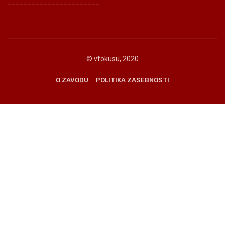
_______________________
© vfokusu, 2020
O ZAVODU
POLITIKA ZASEBNOSTI