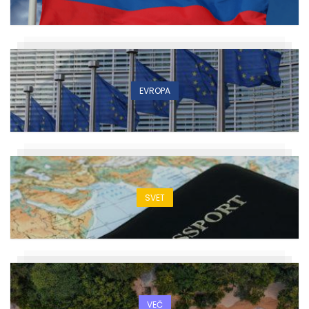
EVROPA
SVET
VEČ