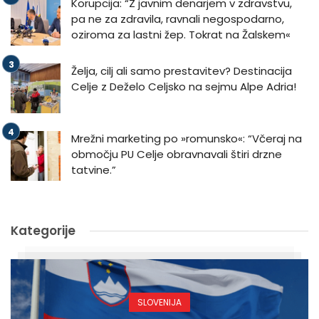
Korupcija: “Z javnim denarjem v zdravstvu,
pa ne za zdravila, ravnali negospodarno,
oziroma za lastni žep. Tokrat na Žalskem«
Želja, cilj ali samo prestavitev? Destinacija
Celje z Deželo Celjsko na sejmu Alpe Adria!
Mrežni marketing po »romunsko«: “Včeraj na
območju PU Celje obravnavali štiri drzne
tatvine.”
Kategorije
SLOVENIJA