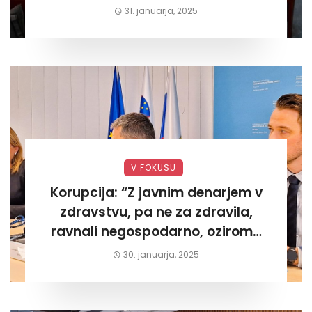
današnjega«
31. januarja, 2025
V FOKUSU
Korupcija: “Z javnim denarjem v
zdravstvu, pa ne za zdravila,
ravnali negospodarno, oziroma
za lastni žep. Tokrat na Žalskem«
30. januarja, 2025