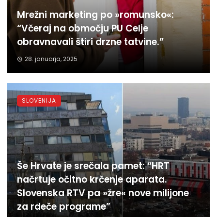
Mrežni marketing po »romunsko«:
“Včeraj na območju PU Celje
obravnavali štiri drzne tatvine.”
28. januarja, 2025
SLOVENIJA
Še Hrvate je srečala pamet: “HRT
načrtuje očitno krčenje aparata.
Slovenska RTV pa »žre« nove milijone
za rdeče programe”