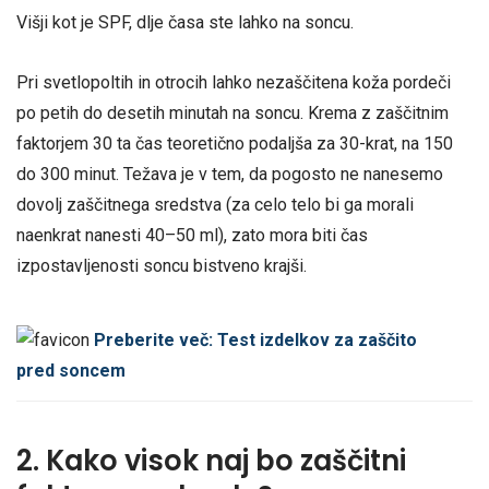
Višji kot je SPF, dlje časa ste lahko na soncu.
Pri svetlopoltih in otrocih lahko nezaščitena koža pordeči
po petih do desetih minutah na soncu. Krema z zaščitnim
faktorjem 30 ta čas teoretično podaljša za 30-krat, na 150
do 300 minut. Težava je v tem, da pogosto ne nanesemo
dovolj zaščitnega sredstva (za celo telo bi ga morali
naenkrat nanesti 40–50 ml), zato mora biti čas
izpostavljenosti soncu bistveno krajši.
Preberite več: Test izdelkov za zaščito
pred soncem
2. Kako visok naj bo zaščitni