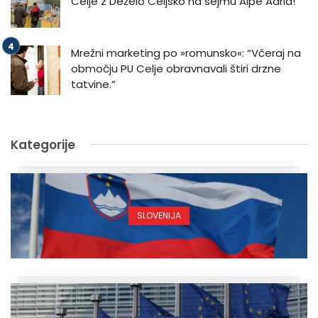
Celje z Deželo Celjsko na sejmu Alpe Adria!
Mrežni marketing po »romunsko«: “Včeraj na
območju PU Celje obravnavali štiri drzne
tatvine.”
Kategorije
SLOVENIJA