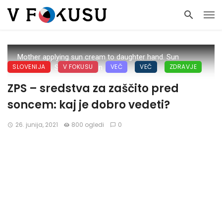
Mother applying sun cream to daughter hand. Sun
SLOVENIJA
V FOKUSU
VEČ
VEČ
ZDRAVJE
protection. Sun protection
ZPS – sredstva za zaščito pred
soncem: kaj je dobro vedeti?
26. junija, 2021
800 ogledi
0