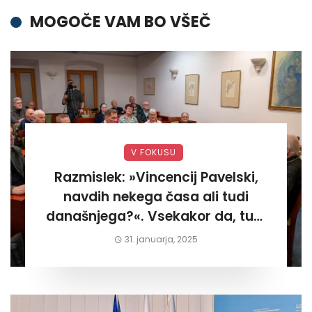
MOGOČE VAM BO VŠEČ
V FOKUSU
Razmislek: »Vincencij Pavelski,
navdih nekega časa ali tudi
današnjega?«. Vsekakor da, tudi
današnjega«
31. januarja, 2025