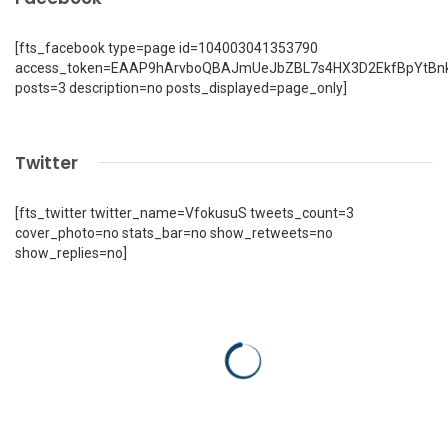
[fts_facebook type=page id=104003041353790
access_token=EAAP9hArvboQBAJmUeJbZBL7s4HX3D2EkfBpYtBn
posts=3 description=no posts_displayed=page_only]
Twitter
[fts_twitter twitter_name=VfokusuS tweets_count=3
cover_photo=no stats_bar=no show_retweets=no
show_replies=no]