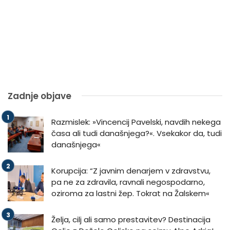
Zadnje objave
Razmislek: »Vincencij Pavelski, navdih nekega
časa ali tudi današnjega?«. Vsekakor da, tudi
današnjega«
Korupcija: “Z javnim denarjem v zdravstvu,
pa ne za zdravila, ravnali negospodarno,
oziroma za lastni žep. Tokrat na Žalskem«
Želja, cilj ali samo prestavitev? Destinacija