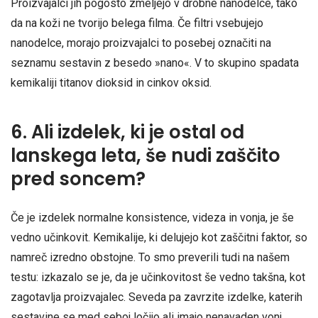
Proizvajalci jih pogosto zmeljejo v drobne nanodelce, tako
da na koži ne tvorijo belega filma. Če filtri vsebujejo
nanodelce, morajo proizvajalci to posebej označiti na
seznamu sestavin z besedo »nano«. V to skupino spadata
kemikaliji titanov dioksid in cinkov oksid.
6. Ali izdelek, ki je ostal od
lanskega leta, še nudi zaščito
pred soncem?
Če je izdelek normalne konsistence, videza in vonja, je še
vedno učinkovit. Kemikalije, ki delujejo kot zaščitni faktor, so
namreč izredno obstojne. To smo preverili tudi na našem
testu: izkazalo se je, da je učinkovitost še vedno takšna, kot
zagotavlja proizvajalec. Seveda pa zavrzite izdelke, katerih
sestavine se med seboj ločijo ali imajo nenavaden vonj.