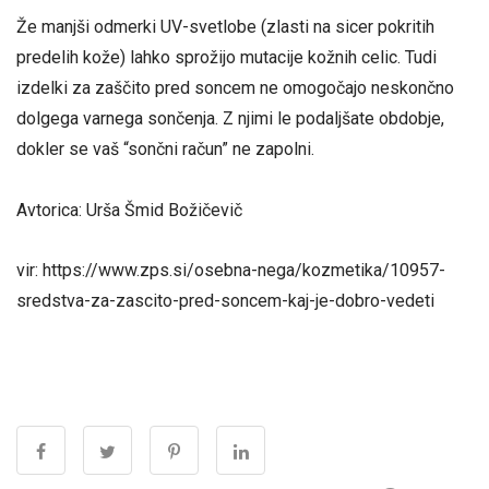
Že manjši odmerki UV-svetlobe (zlasti na sicer pokritih
predelih kože) lahko sprožijo mutacije kožnih celic. Tudi
izdelki za zaščito pred soncem ne omogočajo neskončno
dolgega varnega sončenja. Z njimi le podaljšate obdobje,
dokler se vaš “sončni račun” ne zapolni.
Avtorica: Urša Šmid Božičevič
vir: https://www.zps.si/osebna-nega/kozmetika/10957-
sredstva-za-zascito-pred-soncem-kaj-je-dobro-vedeti