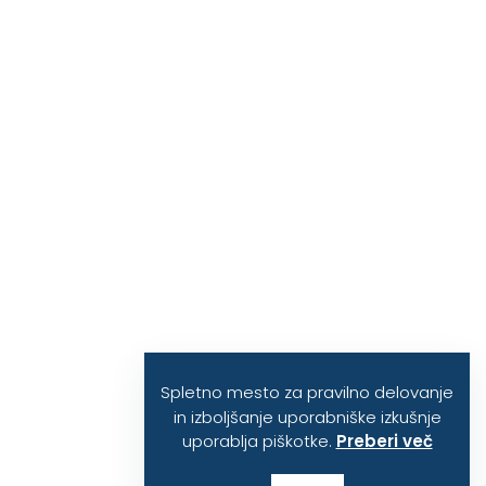
Spletno mesto za pravilno delovanje
in izboljšanje uporabniške izkušnje
uporablja piškotke.
Preberi več