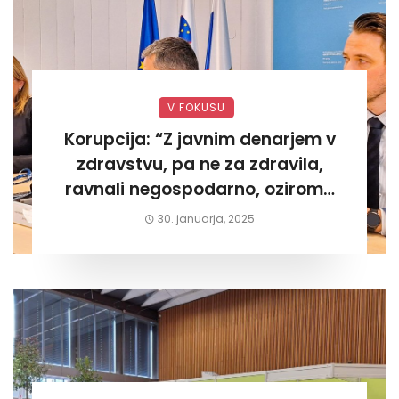
V FOKUSU
Korupcija: “Z javnim denarjem v
zdravstvu, pa ne za zdravila,
ravnali negospodarno, oziroma
za lastni žep. Tokrat na Žalskem«
30. januarja, 2025