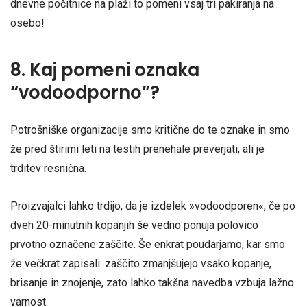
dnevne počitnice na plaži to pomeni vsaj tri pakiranja na
osebo!
8. Kaj pomeni oznaka
“vodoodporno”?
Potrošniške organizacije smo kritične do te oznake in smo
že pred štirimi leti na testih prenehale preverjati, ali je
trditev resnična.
Proizvajalci lahko trdijo, da je izdelek »vodoodporen«, če po
dveh 20-minutnih kopanjih še vedno ponuja polovico
prvotno označene zaščite. Še enkrat poudarjamo, kar smo
že večkrat zapisali: zaščito zmanjšujejo vsako kopanje,
brisanje in znojenje, zato lahko takšna navedba vzbuja lažno
varnost.