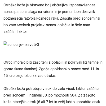
Otroška koža je bistveno bolj občutljiva, izpostavljenost
soncu pa se »nalaga na račun« in je pomemben dejavnik
poznejšega razvoja kožnega raka. Zaščita pred soncem naj
bo zato »celovit projekt«: senca, oblačila in šele nato
zaščitni faktor.
Otroci morajo biti zaščiteni z oblačili in pokrivali (iz temne in
gosto tkane tkanine). Žgoče opoldansko sonce med 11. in
15. uro pa je tabu za vse otroke.
Otroška koža potrebuje visok do zelo visok faktor zaščite
pred soncem – najmanj 30, po možnosti 50+. Za zaščito
kože starejših otrok (6 ali 7 let in več) lahko uporabite enak