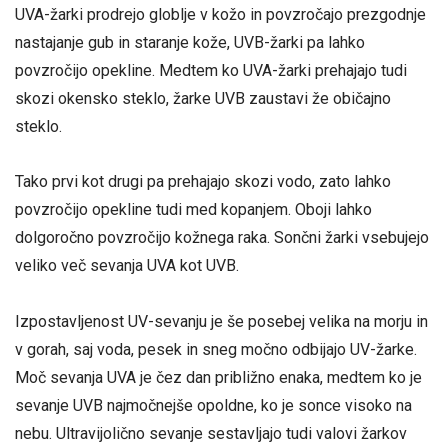
UVA-žarki prodrejo globlje v kožo in povzročajo prezgodnje
nastajanje gub in staranje kože, UVB-žarki pa lahko
povzročijo opekline. Medtem ko UVA-žarki prehajajo tudi
skozi okensko steklo, žarke UVB zaustavi že običajno
steklo.
Tako prvi kot drugi pa prehajajo skozi vodo, zato lahko
povzročijo opekline tudi med kopanjem. Oboji lahko
dolgoročno povzročijo kožnega raka. Sončni žarki vsebujejo
veliko več sevanja UVA kot UVB.
Izpostavljenost UV-sevanju je še posebej velika na morju in
v gorah, saj voda, pesek in sneg močno odbijajo UV-žarke.
Moč sevanja UVA je čez dan približno enaka, medtem ko je
sevanje UVB najmočnejše opoldne, ko je sonce visoko na
nebu. Ultravijolično sevanje sestavljajo tudi valovi žarkov