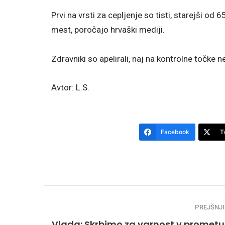
Prvi na vrsti za cepljenje so tisti, starejši od 6
mest, poročajo hrvaški mediji.
Zdravniki so apelirali, naj na kontrolne točke 
Avtor: L.S.
Facebook
T
PREJŠNJI
Vlada: Skrbimo za varnost v prometu