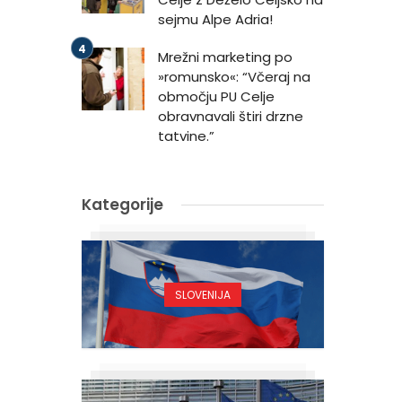
sejmu Alpe Adria!
Mrežni marketing po
»romunsko«: “Včeraj na
območju PU Celje
obravnavali štiri drzne
tatvine.”
Kategorije
SLOVENIJA