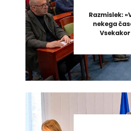
Razmislek: »V
nekega časa
Vsekakor 