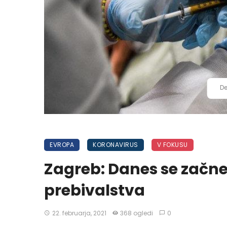
De
EVROPA
KORONAVIRUS
V FOKUSU
Zagreb: Danes se začne
prebivalstva
22. februarja, 2021
368 ogledi
0