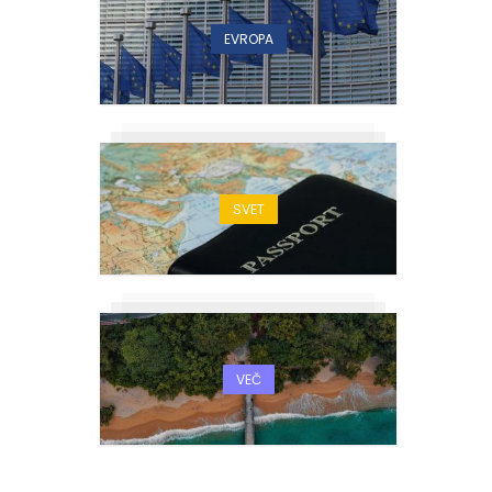
EVROPA
SVET
VEČ