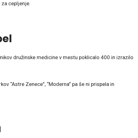
 za cepljenje.
pel
avnikov družinske medicine v mestu poklicalo 400 in izrazilo
kov “Astre Zenece”, “Moderna” pa še ni prispela in
a