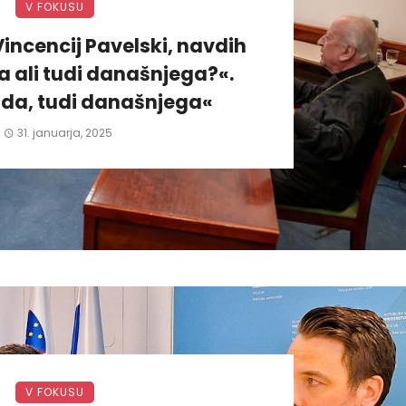
V FOKUSU
incencij Pavelski, navdih
 ali tudi današnjega?«.
da, tudi današnjega«
31. januarja, 2025
V FOKUSU