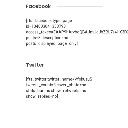
Facebook
[fts_facebook type=page
id=104003041353790
access_token=EAAP9hArvboQBAJmUeJbZBL7s4HX3D2
posts=3 description=no
posts_displayed=page_only]
Twitter
[fts_twitter twitter_name=VfokusuS
tweets_count=3 cover_photo=no
stats_bar=no show_retweets=no
show_replies=no]
8