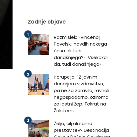
Zadnje objave
Razmislek: »Vincencij
Pavelski, navdih nekega
časa ali tudi
današnjega?«. Vsekakor
da, tudi današnjega«
Korupcija: “Z javnim
denarjem v zdravstvu,
pa ne za zdravila, ravnali
negospodarno, oziroma
za lastni žep. Tokrat na
Žalskem«
Želja, cilj ali samo
prestavitev? Destinacija
Celje z Deželo Celjsko na