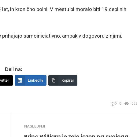
5 let, in kronično bolni. V mestu bi moralo biti 19 cepilnih
ne prihajajo samoiniciativno, ampak v dogovoru z njimi.
Deli na:
witter
LinkedIn
Kopiraj
0
36
NASLEDNJI
Princ William je zelo jezen na svojega