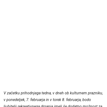
V začetku prihodnjega tedna, v dneh ob kulturnem prazniku,
v ponedeljek, 7. februarja in v torek 8. februarja, bodo
ljubitelji rekreativnega drsanja imeli še dodatno možnost za