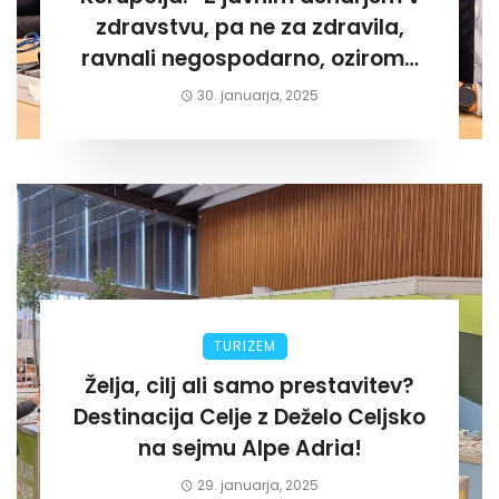
zdravstvu, pa ne za zdravila,
ravnali negospodarno, oziroma
za lastni žep. Tokrat na Žalskem«
30. januarja, 2025
TURIZEM
Želja, cilj ali samo prestavitev?
Destinacija Celje z Deželo Celjsko
na sejmu Alpe Adria!
29. januarja, 2025