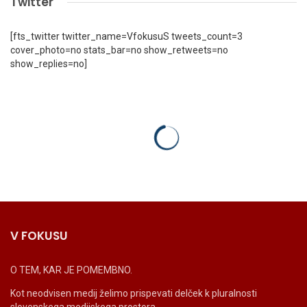
Twitter
[fts_twitter twitter_name=VfokusuS tweets_count=3
cover_photo=no stats_bar=no show_retweets=no
show_replies=no]
V FOKUSU
O TEM, KAR JE POMEMBNO.
Kot neodvisen medij želimo prispevati delček k pluralnosti