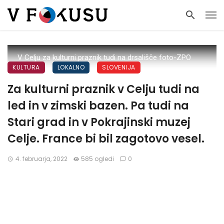
V Celju za kulturni praznik tudi na drsališče foto-ZPO
KULTURA
LOKALNO
SLOVENIJA
Za kulturni praznik v Celju tudi na
led in v zimski bazen. Pa tudi na
Stari grad in v Pokrajinski muzej
Celje. France bi bil zagotovo vesel.
4. februarja, 2022
585 ogledi
0