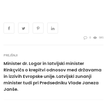
0
585
PREJŠNJI
Minister dr. Logar in latvijski minister
Rinkçvičs o krepitvi odnosov med državama
in izzivih Evropske unije. Latvijski zunanji
minister tudi pri Predsedniku Vlade Janeza
Janše.