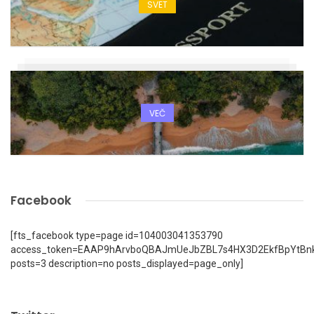
SVET
VEČ
Facebook
[fts_facebook type=page id=104003041353790
access_token=EAAP9hArvboQBAJmUeJbZBL7s4HX3D2EkfBpYtBn
posts=3 description=no posts_displayed=page_only]