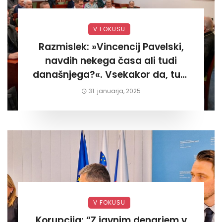
V FOKUSU
Razmislek: »Vincencij Pavelski,
navdih nekega časa ali tudi
današnjega?«. Vsekakor da, tudi
današnjega«
31. januarja, 2025
V FOKUSU
Korupcija: “Z javnim denarjem v