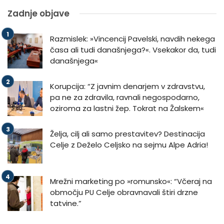
Zadnje objave
Razmislek: »Vincencij Pavelski, navdih nekega
časa ali tudi današnjega?«. Vsekakor da, tudi
današnjega«
Korupcija: “Z javnim denarjem v zdravstvu,
pa ne za zdravila, ravnali negospodarno,
oziroma za lastni žep. Tokrat na Žalskem«
Želja, cilj ali samo prestavitev? Destinacija
Celje z Deželo Celjsko na sejmu Alpe Adria!
Mrežni marketing po »romunsko«: “Včeraj na
območju PU Celje obravnavali štiri drzne
tatvine.”