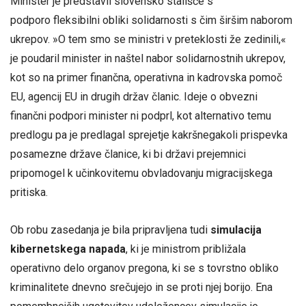
Minister je predstavil slovensko stališče s
podporo fleksibilni obliki solidarnosti s čim širšim naborom
ukrepov. »O tem smo se ministri v preteklosti že zedinili,«
je poudaril minister in naštel nabor solidarnostnih ukrepov,
kot so na primer finančna, operativna in kadrovska pomoč
EU, agencij EU in drugih držav članic. Ideje o obvezni
finančni podpori minister ni podprl, kot alternativo temu
predlogu pa je predlagal sprejetje kakršnegakoli prispevka
posamezne države članice, ki bi državi prejemnici
pripomogel k učinkovitemu obvladovanju migracijskega
pritiska.
Ob robu zasedanja je bila pripravljena tudi
simulacija
kibernetskega napada
, ki je ministrom približala
operativno delo organov pregona, ki se s tovrstno obliko
kriminalitete dnevno srečujejo in se proti njej borijo. Ena