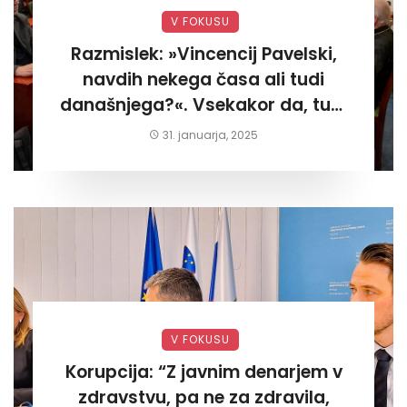
V FOKUSU
Razmislek: »Vincencij Pavelski,
navdih nekega časa ali tudi
današnjega?«. Vsekakor da, tudi
današnjega«
31. januarja, 2025
V FOKUSU
Korupcija: “Z javnim denarjem v
zdravstvu, pa ne za zdravila,