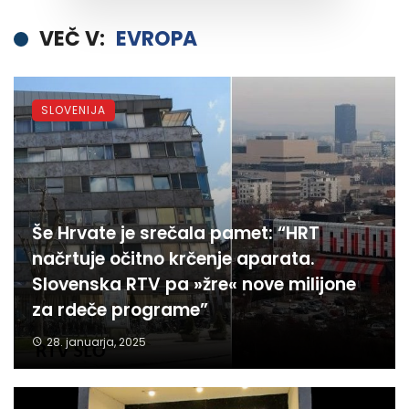
VEČ V:
EVROPA
SLOVENIJA
Še Hrvate je srečala pamet: “HRT
načrtuje očitno krčenje aparata.
Slovenska RTV pa »žre« nove milijone
za rdeče programe”
28. januarja, 2025