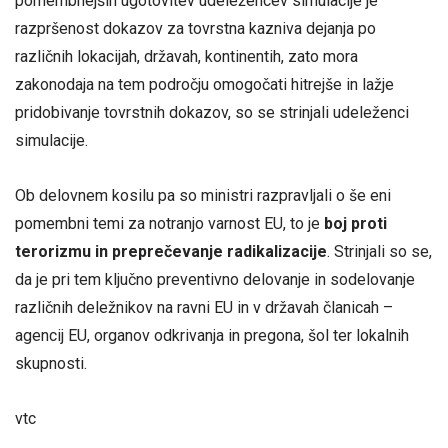
pomembnejših ugotovitev udeležencev simulacije je
razpršenost dokazov za tovrstna kazniva dejanja po
različnih lokacijah, državah, kontinentih, zato mora
zakonodaja na tem področju omogočati hitrejše in lažje
pridobivanje tovrstnih dokazov, so se strinjali udeleženci
simulacije.
Ob delovnem kosilu pa so ministri razpravljali o še eni
pomembni temi za notranjo varnost EU, to je
boj proti
terorizmu in preprečevanje radikalizacije
. Strinjali so se,
da je pri tem ključno preventivno delovanje in sodelovanje
različnih deležnikov na ravni EU in v državah članicah –
agencij EU, organov odkrivanja in pregona, šol ter lokalnih
skupnosti.
vtc