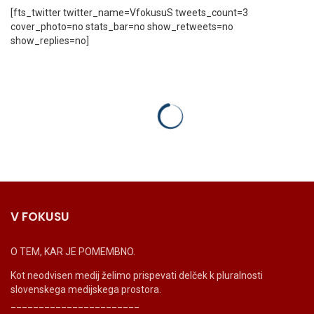
[fts_twitter twitter_name=VfokusuS tweets_count=3
cover_photo=no stats_bar=no show_retweets=no
show_replies=no]
V FOKUSU
O TEM, KAR JE POMEMBNO.
Kot neodvisen medij želimo prispevati delček k pluralnosti
slovenskega medijskega prostora.
_______________________