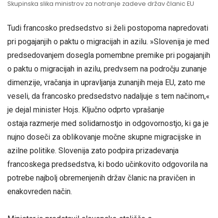
Skupinska slika ministrov za notranje zadeve držav članic EU
Tudi francosko predsedstvo si želi postopoma napredovati
pri pogajanjih o paktu o migracijah in azilu. »Slovenija je med
predsedovanjem dosegla pomembne premike pri pogajanjih
o paktu o migracijah in azilu, predvsem na področju zunanje
dimenzije, vračanja in upravljanja zunanjih meja EU, zato me
veseli, da francosko predsedstvo nadaljuje s tem načinom,«
je dejal minister Hojs. Ključno odprto vprašanje
ostaja razmerje med solidarnostjo in odgovornostjo, ki ga je
nujno doseči za oblikovanje močne skupne migracijske in
azilne politike. Slovenija zato podpira prizadevanja
francoskega predsedstva, ki bodo učinkovito odgovorila na
potrebe najbolj obremenjenih držav članic na pravičen in
enakovreden način.