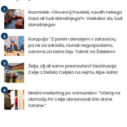
Razmislek: »Vincencij Pavelski, navdih nekega
časa ali tudi današnjega?«. Vsekakor da, tudi
današnjega«
Korupcija: “Z javnim denarjem v zdravstvu,
pa ne za zdravila, ravnali negospodarno,
oziroma za lastni žep. Tokrat na Žalskem«
Želja, cilj ali samo prestavitev? Destinacija
Celje z Deželo Celjsko na sejmu Alpe Adria!
Mrežni marketing po »romunsko«: “Včeraj na
območju PU Celje obravnavali štiri drzne
tatvine.”