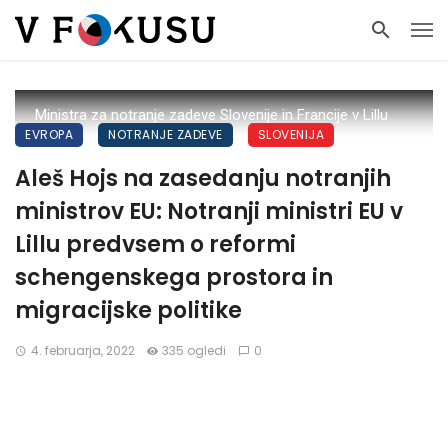
Ministra za notranje zadeve Slovenije in Francije v Lillu
EVROPA
NOTRANJE ZADEVE
SLOVENIJA
Aleš Hojs na zasedanju notranjih
ministrov EU: Notranji ministri EU v
Lillu predvsem o reformi
schengenskega prostora in
migracijske politike
4. februarja, 2022
335 ogledi
0