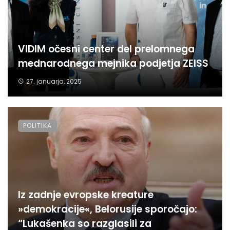
VIDIM očesni center del prelomnega
mednarodnega mejnika podjetja ZEISS
27. januarja, 2025
POLITIKA
Iz zadnje evropske kreature
»demokracije«, Belorusije sporočajo:
“Lukašenka so razglasili za