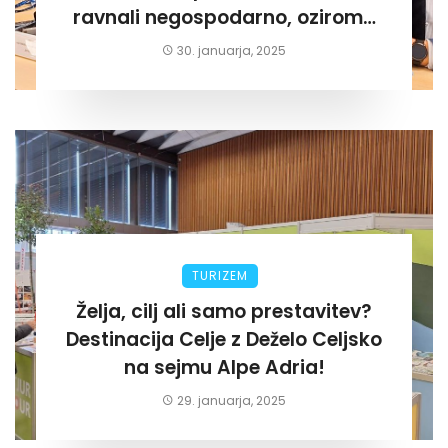
ravnali negospodarno, oziroma
za lastni žep. Tokrat na Žalskem«
30. januarja, 2025
TURIZEM
Želja, cilj ali samo prestavitev?
Destinacija Celje z Deželo Celjsko
na sejmu Alpe Adria!
29. januarja, 2025