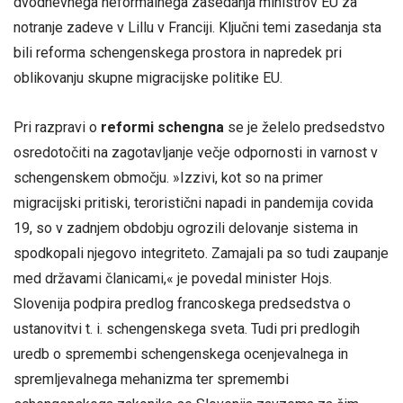
dvodnevnega neformalnega zasedanja ministrov EU za
notranje zadeve v Lillu v Franciji. Ključni temi zasedanja sta
bili reforma schengenskega prostora in napredek pri
oblikovanju skupne migracijske politike EU.
Pri razpravi o
reformi schengna
se je želelo predsedstvo
osredotočiti na zagotavljanje večje odpornosti in varnost v
schengenskem območju. »Izzivi, kot so na primer
migracijski pritiski, teroristični napadi in pandemija covida
19, so v zadnjem obdobju ogrozili delovanje sistema in
spodkopali njegovo integriteto. Zamajali pa so tudi zaupanje
med državami članicami,« je povedal minister Hojs.
Slovenija podpira predlog francoskega predsedstva o
ustanovitvi t. i. schengenskega sveta. Tudi pri predlogih
uredb o spremembi schengenskega ocenjevalnega in
spremljevalnega mehanizma ter spremembi