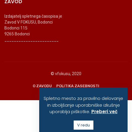
ZAVOD
Izdajatelj spletnega časopisa je
Zavod V FOKUSU, Bodonci
Bodonci 115
9265 Bodonci
_______________________
© vfokusu, 2020
O ZAVODU
POLITIKA ZASEBNOSTI
Spletno mesto za pravilno delovanje
in izboljšanje uporabniške izkušnje
uporablja piškotke.
Preberi več
V redu