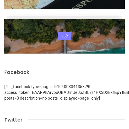
VEČ
Facebook
[fts_facebook type=page id=104003041353790
access_token=EAAP9hArvboQBAJmUeJbZBL7s4HX3D2EkfBpYtBn
posts=3 description=no posts_displayed=page_only]
Twitter