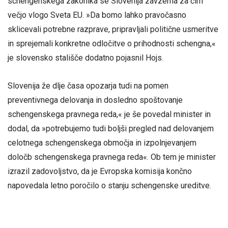
schengenskega zakonika se Slovenija zavzema za čim
večjo vlogo Sveta EU. »Da bomo lahko pravočasno
sklicevali potrebne razprave, pripravljali politične usmeritve
in sprejemali konkretne odločitve o prihodnosti schengna,«
je slovensko stališče dodatno pojasnil Hojs.
Slovenija že dlje časa opozarja tudi na pomen
preventivnega delovanja in dosledno spoštovanje
schengenskega pravnega reda,« je še povedal minister in
dodal, da »potrebujemo tudi boljši pregled nad delovanjem
celotnega schengenskega območja in izpolnjevanjem
določb schengenskega pravnega reda«. Ob tem je minister
izrazil zadovoljstvo, da je Evropska komisija končno
napovedala letno poročilo o stanju schengenske ureditve.