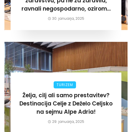
zdravstvu, pa ne za zdravila,
ravnali negospodarno, oziroma
za lastni žep. Tokrat na Žalskem«
30. januarja, 2025
TURIZEM
Želja, cilj ali samo prestavitev?
Destinacija Celje z Deželo Celjsko
na sejmu Alpe Adria!
29. januarja, 2025