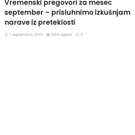
Vremenski pregovori za mesec
september – prisluhnimo izkušnjam
narave iz preteklosti
1. septembra, 2022
1064 ogledi
0