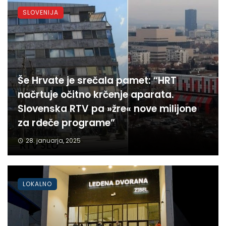
SLOVENIJA
Še Hrvate je srečala pamet: “HRT
načrtuje očitno krčenje aparata.
Slovenska RTV pa »žre« nove milijone
za rdeče programe”
28. januarja, 2025
LOKALNO