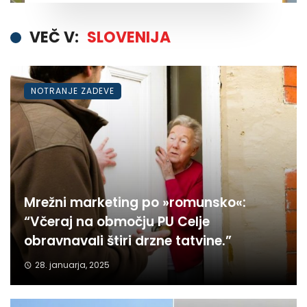
VEČ V:
SLOVENIJA
NOTRANJE ZADEVE
Mrežni marketing po »romunsko«:
“Včeraj na območju PU Celje
obravnavali štiri drzne tatvine.”
28. januarja, 2025