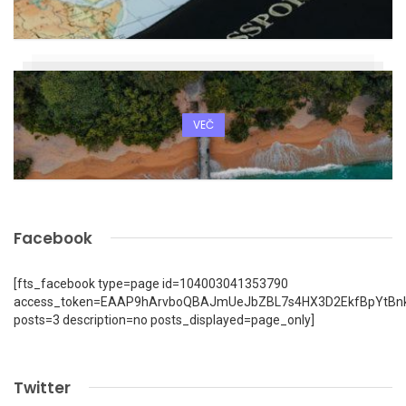
VEČ
Facebook
[fts_facebook type=page id=104003041353790
access_token=EAAP9hArvboQBAJmUeJbZBL7s4HX3D2EkfBpYtBn
posts=3 description=no posts_displayed=page_only]
Twitter