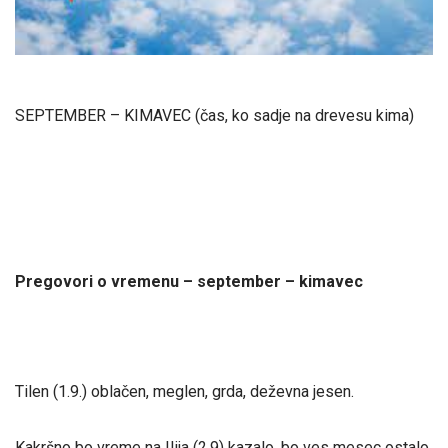
SEPTEMBER – KIMAVEC (čas, ko sadje na drevesu kima)
Pregovori o vremenu – september – kimavec
Tilen (1.9.) oblačen, meglen, grda, deževna jesen.
Kakršno bo vreme na Ilija (2.9) kazalo, bo ves mesec ostalo.