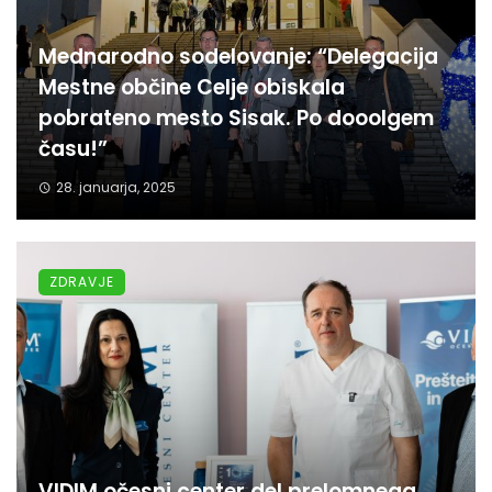
Mednarodno sodelovanje: “Delegacija
Mestne občine Celje obiskala
pobrateno mesto Sisak. Po dooolgem
času!”
28. januarja, 2025
ZDRAVJE
VIDIM očesni center del prelomnega