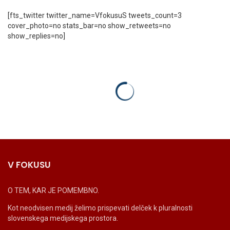
[fts_twitter twitter_name=VfokusuS tweets_count=3
cover_photo=no stats_bar=no show_retweets=no
show_replies=no]
V FOKUSU
O TEM, KAR JE POMEMBNO.
Kot neodvisen medij želimo prispevati delček k pluralnosti
slovenskega medijskega prostora.
_______________________