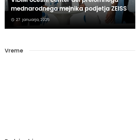
mednarodnega mejnika podjetja ZEISS
27. januarja, 2025
Vreme