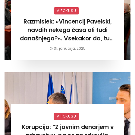
V FOKUSU
Razmislek: »Vincencij Pavelski,
navdih nekega časa ali tudi
današnjega?«. Vsekakor da, tudi
današnjega«
31. januarja, 2025
V FOKUSU
Korupcija: “Z javnim denarjem v