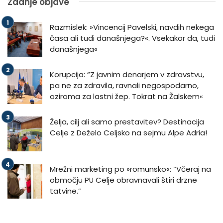
Zadnje objave
Razmislek: »Vincencij Pavelski, navdih nekega
časa ali tudi današnjega?«. Vsekakor da, tudi
današnjega«
Korupcija: “Z javnim denarjem v zdravstvu,
pa ne za zdravila, ravnali negospodarno,
oziroma za lastni žep. Tokrat na Žalskem«
Želja, cilj ali samo prestavitev? Destinacija
Celje z Deželo Celjsko na sejmu Alpe Adria!
Mrežni marketing po »romunsko«: “Včeraj na
območju PU Celje obravnavali štiri drzne
tatvine.”