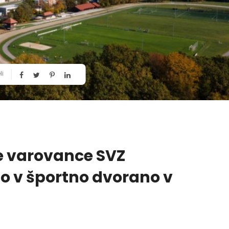
li
e varovance SVZ
jo v športno dvorano v