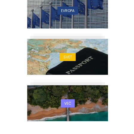
EVROPA
SVET
VEČ