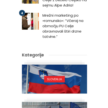
sejmu Alpe Adria!
Mrežni marketing po
»romunsko«: “Včeraj na
območju PU Celje
obravnavali štiri drzne
tatvine.”
Kategorije
SLOVENIJA