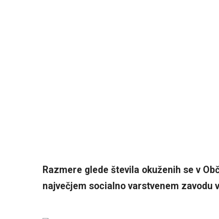
Razmere glede števila okuženih se v Obči
največjem socialno varstvenem zavodu v S