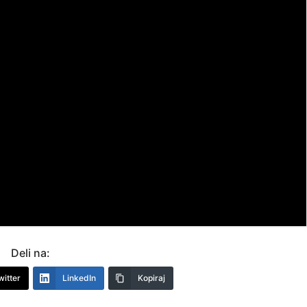
Deli na:
witter
LinkedIn
Kopiraj