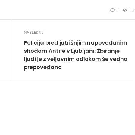
0
35
NASLEDNJI
Policija pred jutrišnjim napovedanim
shodom Antife v Ljubljani: Zbiranje
ljudi je z veljavnim odlokom še vedno
prepovedano