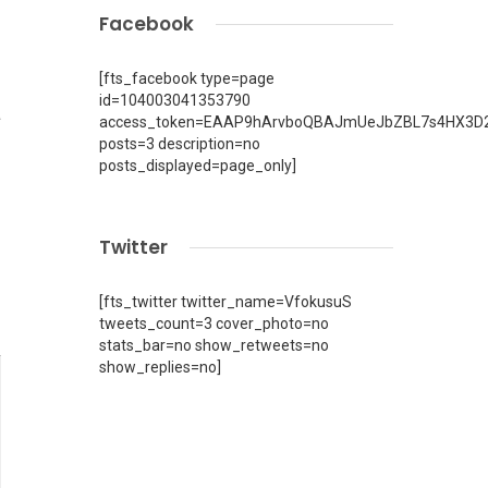
Facebook
[fts_facebook type=page
id=104003041353790
a
access_token=EAAP9hArvboQBAJmUeJbZBL7s4HX3D2
posts=3 description=no
posts_displayed=page_only]
Twitter
[fts_twitter twitter_name=VfokusuS
tweets_count=3 cover_photo=no
stats_bar=no show_retweets=no
show_replies=no]