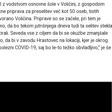
tal z vodstvom osnovne šole v Voličini, z gospodom
ne priprava za preselitev več kot 50 oseb, tistih
vorano Voličina. Priprave so se začele, pri tem je
o, da bo tekom jutrišnjega dneva tudi ta selitev stekl
zirali. Seveda vse z ciljem da bi se okužbe zmanjšale
, da bi v zavodu Hrastovec na lokaciji, kjer je okrog
olezni COVID-19, saj bo le-to težko obvladljivo,” je še