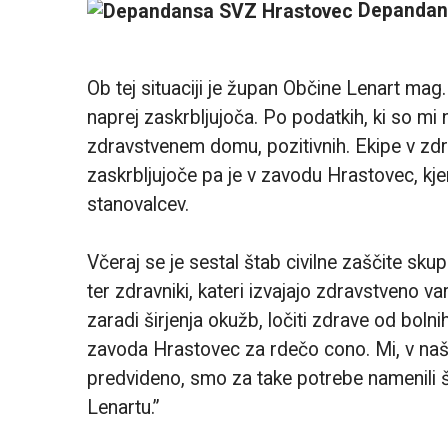
Depandan
Ob tej situaciji je župan Občine Lenart mag
naprej zaskrbljujoča. Po podatkih, ki so mi na
zdravstvenem domu, pozitivnih. Ekipe v zdr
zaskrbljujoče pa je v zavodu Hrastovec, kjer
stanovalcev.
Včeraj se je sestal štab civilne zaščite s
ter zdravniki, kateri izvajajo zdravstveno v
zaradi širjenja okužb, ločiti zdrave od bolni
zavoda Hrastovec za rdečo cono. Mi, v naši o
predvideno, smo za take potrebe namenili š
Lenartu.”