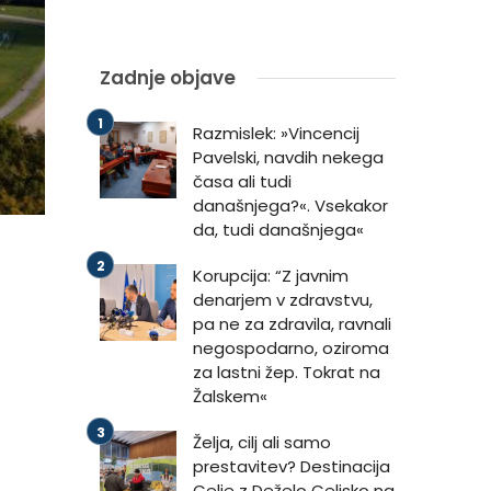
Zadnje objave
Razmislek: »Vincencij
Pavelski, navdih nekega
časa ali tudi
današnjega?«. Vsekakor
da, tudi današnjega«
Korupcija: “Z javnim
denarjem v zdravstvu,
pa ne za zdravila, ravnali
negospodarno, oziroma
za lastni žep. Tokrat na
Žalskem«
Želja, cilj ali samo
prestavitev? Destinacija
Celje z Deželo Celjsko na