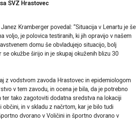
sa SVZ Hrastovec
. Janez Kramberger povedal: “Situacija v Lenartu je še
 voljo, je polovica testiranih, ki jih opravijo v našem
avstvenem domu še obvladujejo situacijo, bolj
 se okužbe širijo in je skupaj okuženih blizu 30
kupaj z vodstvom zavoda Hrastovec in epidemiologom
arstvo v tem zavodu, in ocena je bila, da je potrebno
h ter tako zagotoviti dodatna sredstva na lokaciji
bčini, in v skladu z načrtom, kar je bilo tudi
portno dvorano v Voličini in športno dvorano v