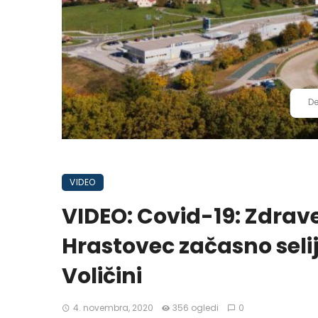
De
VIDEO
VIDEO: Covid-19: Zdrav
Hrastovec začasno seli
Voličini
4. novembra, 2020
356 ogledi
0