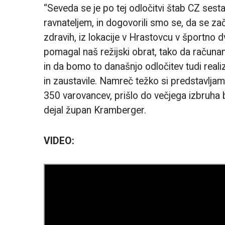
“Seveda se je po tej odločitvi štab CZ ses
ravnateljem, in dogovorili smo se, da se zač
zdravih, iz lokacije v Hrastovcu v športno d
pomagal naš režijski obrat, tako da računam
in da bomo to današnjo odločitev tudi reali
in zaustavile. Namreč težko si predstavljamo
350 varovancev, prišlo do večjega izbruha b
dejal župan Kramberger.
VIDEO: