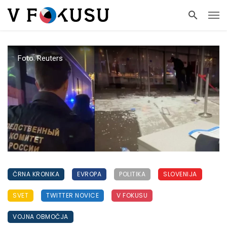
Foto: Reuters
ČRNA KRONIKA
EVROPA
POLITIKA
SLOVENIJA
SVET
TWITTER NOVICE
V FOKUSU
VOJNA OBMOČJA