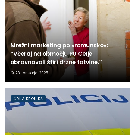
Mrežni marketing po »romunsko«:
“Včeraj na območju PU Celje
obravnavali štiri drzne tatvine.”
28. januarja, 2025
ČRNA KRONIKA