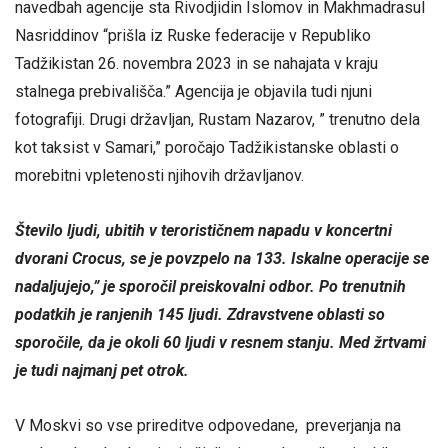
navedbah agencije sta Rivodjidin Islomov in Makhmadrasul
Nasriddinov “prišla iz Ruske federacije v Republiko
Tadžikistan 26. novembra 2023 in se nahajata v kraju
stalnega prebivališča.” Agencija je objavila tudi njuni
fotografiji. Drugi državljan, Rustam Nazarov, ” trenutno dela
kot taksist v Samari,” poročajo Tadžikistanske oblasti o
morebitni vpletenosti njihovih državljanov.
Število ljudi, ubitih v terorističnem napadu v koncertni
dvorani Crocus, se je povzpelo na 133. Iskalne operacije se
nadaljujejo,” je sporočil preiskovalni odbor. Po trenutnih
podatkih je ranjenih 145 ljudi. Zdravstvene oblasti so
sporočile, da je okoli 60 ljudi v resnem stanju. Med žrtvami
je tudi najmanj pet otrok.
V Moskvi so vse prireditve odpovedane, preverjanja na