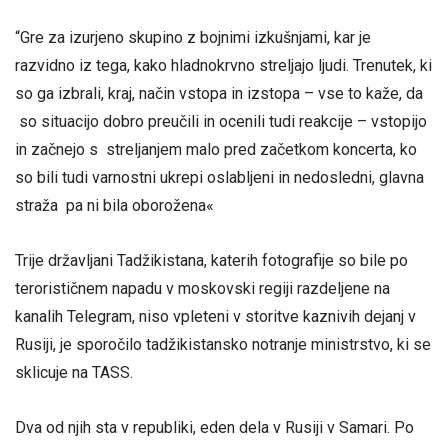
“Gre za izurjeno skupino z bojnimi izkušnjami, kar je
razvidno iz tega, kako hladnokrvno streljajo ljudi. Trenutek, ki
so ga izbrali, kraj, način vstopa in izstopa – vse to kaže, da
so situacijo dobro preučili in ocenili tudi reakcije – vstopijo
in začnejo s streljanjem malo pred začetkom koncerta, ko
so bili tudi varnostni ukrepi oslabljeni in nedosledni, glavna
straža pa ni bila oborožena«
Trije državljani Tadžikistana, katerih fotografije so bile po
terorističnem napadu v moskovski regiji razdeljene na
kanalih Telegram, niso vpleteni v storitve kaznivih dejanj v
Rusiji, je sporočilo tadžikistansko notranje ministrstvo, ki se
sklicuje na TASS.
Dva od njih sta v republiki, eden dela v Rusiji v Samari. Po