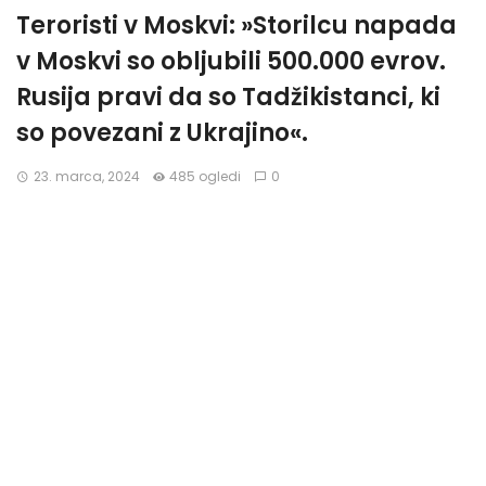
Teroristi v Moskvi: »Storilcu napada
v Moskvi so obljubili 500.000 evrov.
Rusija pravi da so Tadžikistanci, ki
so povezani z Ukrajino«.
23. marca, 2024
485 ogledi
0