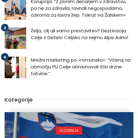
Korupcija: “Z javnim denarjem v zdravstvu,
pa ne za zdravila, ravnali negospodarno,
oziroma za lastni žep. Tokrat na Žalskem«
Želja, cilj ali samo prestavitev? Destinacija
Celje z Deželo Celjsko na sejmu Alpe Adria!
Mrežni marketing po »romunsko«: “Včeraj na
območju PU Celje obravnavali štiri drzne
tatvine.”
Kategorije
SLOVENIJA