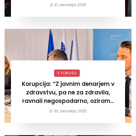
današnjega«
31. januarja, 2025
V FOKUSU
Korupcija: “Z javnim denarjem v
zdravstvu, pa ne za zdravila,
ravnali negospodarno, oziroma
za lastni žep. Tokrat na Žalskem«
30. januarja, 2025