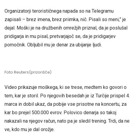
Organizatorji terorističnega napada so na Telegramu
zapisali – brez imena, brez priimka, nič. Pisali so meni,” je
dejal. Moški je na družbenih omrežjih priznal, da je poslušal
pridigarja in mu pisal, pretvarjajoč se, da je pridigarjev
pomočnik. Obljubil mu je denar za ubijanje ljudi.
Foto Reuters(prizorišče)
Video prikazuje moškega, ki se trese, medtem ko govori o
tem, kar je storil. Po njegovih besedah ​​je iz Turčije prispel 4.
marca in dobil ukaz, da pobije vse prisotne na koncertu, za
kar bo prejel 500.000 evrov. Polovico denarja so takoj
nakazali na njegov račun, nato pa je sledil trening. Trdi, da ne
ve, kdo mu je dal orožje.