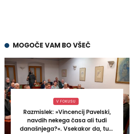
MOGOČE VAM BO VŠEČ
V FOKUSU
Razmislek: »Vincencij Pavelski,
navdih nekega časa ali tudi
današnjega?«. Vsekakor da, tudi