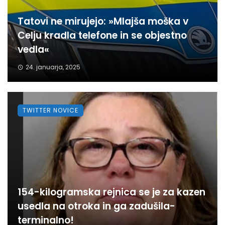
Tatovi ne mirujejo: »Mlajša moška v
Celju kradla telefone in se objestno
vedla«
24. januarja, 2025
TWITTER NOVICE
154-kilogramska rejnica se je za kazen
usedla na otroka in ga zadušila-
terminalno!