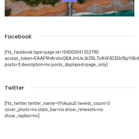
Facebook
[fts_facebook type=page id=104003041353790
access_token=EAAP9hArvboQBAJmUeJbZBL7s4HX3D2EkfBpYtBn
posts=3 description=no posts_displayed=page_only]
Twitter
[fts_twitter twitter_name=VfokusuS tweets_count=3
cover_photo=no stats_bar=no show_retweets=no
show_replies=no]