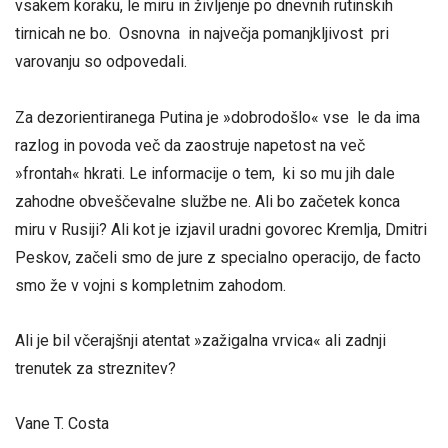
vsakem koraku, le miru in življenje po dnevnih rutinskih
tirnicah ne bo. Osnovna in največja pomanjkljivost pri
varovanju so odpovedali.
Za dezorientiranega Putina je »dobrodošlo« vse le da ima
razlog in povoda več da zaostruje napetost na več
»frontah« hkrati. Le informacije o tem, ki so mu jih dale
zahodne obveščevalne službe ne. Ali bo začetek konca
miru v Rusiji? Ali kot je izjavil uradni govorec Kremlja, Dmitri
Peskov, začeli smo de jure z specialno operacijo, de facto
smo že v vojni s kompletnim zahodom.
Ali je bil včerajšnji atentat »zažigalna vrvica« ali zadnji
trenutek za streznitev?
Vane T. Costa