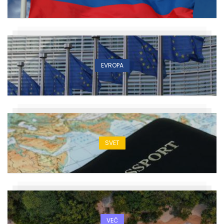
EVROPA
SVET
VEČ